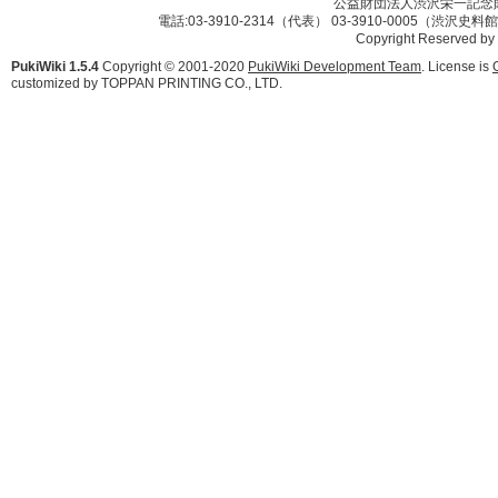
公益財団法人渋沢栄一記念財団 
電話:03-3910-2314（代表） 03-3910-0005（渋沢史
Copyright Reserved by
PukiWiki 1.5.4
Copyright © 2001-2020
PukiWiki Development Team
. License is
customized by TOPPAN PRINTING CO., LTD.