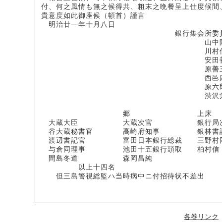
付、何之風情も無之候得共、粗末之晩餐呈上仕度候間
貴意度如此御座候（頓首）謹言
明治廿一年十月八日
銀行集会所委
山中隣之
川村伝
安田善四
原善三
西邑乕四
原六
渋沢栄
郷 上床
大蔵大臣 大蔵次官 銀行局次
谷大蔵秘書官 高崎府知事 銀林書
渡辺書記官 富田日本銀行総裁 三野村
与倉同理事 池田十五銀行頭取 柏村信
間島冬道 森岡昌純
以上十四名
但三島警視総監ハ当時病中ニ付招待状不差出
各巻リンク