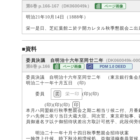
第6巻 p.166-167（DK060049k）
ページ画像
明治21年10月14日（1888年）
栄一是日、芝紅葉館ニ於テ開カレタル秋季懇親会ニ出
■資料
（DK060049k-00
委員決議 自明治十六年至同廿二年
第6巻 p.166
ページ画像
PDM 1.0 DEED
委員決議 自明治十六年至同廿二年 （東京銀行集会
明治二十一年十月五日 (印)
委員
栄一印
(印)(印)
(印)(印)(印)
印
本月ハ同盟銀行秋季懇親会之期ニ相当リ候ニ付、月番
テハ先例ニ依リ当日大蔵大臣、同次官、東京府知事、
員御連名ヲ以テ御招待状差出方取計可然乎、此段伺旁
明治二十一年十月十四日秋季懇親会招待状案
一翰啓上仕候、時下秋冷相増候処、益御清穆奉恭賀候