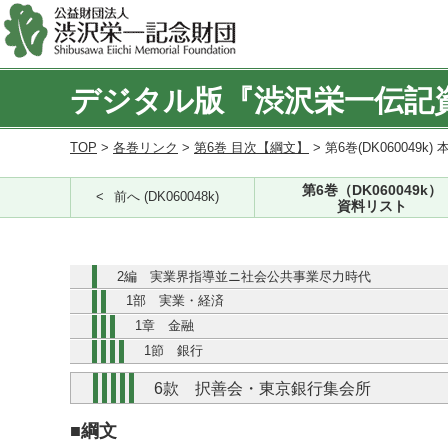
デジタル版『渋沢栄一伝記
TOP
>
各巻リンク
>
第6巻 目次【綱文】
> 第6巻(DK060049k) 
第6巻（DK060049k）
前へ (DK060048k)
資料リスト
2編 実業界指導並ニ社会公共事業尽力時代
1部 実業・経済
1章 金融
1節 銀行
6款 択善会・東京銀行集会所
■綱文