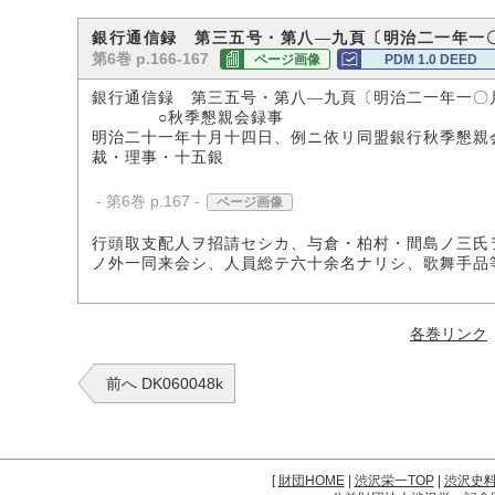
銀行通信録 第三五号・第八―九頁〔明治二一年一
第6巻 p.166-167
ページ画像
PDM 1.0 DEED
銀行通信録 第三五号・第八―九頁〔明治二一年一〇
○秋季懇親会録事
明治二十一年十月十四日、例ニ依リ同盟銀行秋季懇親
裁・理事・十五銀
- 第6巻 p.167 -
ページ画像
行頭取支配人ヲ招請セシカ、与倉・柏村・間島ノ三氏
ノ外一同来会シ、人員総テ六十余名ナリシ、歌舞手品
各巻リンク
前へ DK060048k
[
財団HOME
|
渋沢栄一TOP
|
渋沢史