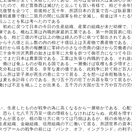
七丈価格が安くて失敗したのである、然らば普魯西人は愛国心が無
れたので、殆ど普魯西は滅びたと云ふても宜い有様で、殆ど十余年
此復讐を企つて、前後殆ど五十年、所謂日本の言葉で言へば臥薪嘗
連戦連勝で僅に二箇月の間に仏国軍を殆ど全滅し、前途は洋々たる
云ふことを私は考へたのである
、初めに戻つて日本の今日の生産組織、産業の組織が未だ幼穉で、
穉である、概ね工業は内職的家庭的工業である、第一外国貿易に現
ある、殆ど三億の半ば以上の物は婦人の手に依つて製出されてある
から十八億と云ふ数の内の殆ど十億以上は天産物で農産物である、
銀行から得る所の報酬並に零砕の小さな小売商の儲けから労働者の
三十余年渋沢男爵の如きは非常に大骨を折つて御尽力になつて今日
こでまだ日本は農業国である、工業は矢張り内職的である、それ故
、働けば食ふものが取れる国である、一層働けば収穫も多少増すと
充分私は信じて居る、非常な麦の価である、此戦争に於て殆ど百人
云ふ所は皆子弟が死生の巷に立つて居る、之を想へば余程勉強をし
は麦も余計蒔くのである、先づ五十万の壮丁が兵器を取つて居るが
働けば不足を補ふことが出来る、五千万の大国が五十万や百万の労
い、生産したものが戦争の為に高くなるから一層裕かである、心配
、恐らく七八千万乃至一億の増税をしなければならぬ、此税を増す
さんが居るが、税の取り方に依つては巧拙はあるが、税の余地があ
生産組織、金融組織、信用組織の下に働いて居る、所謂世界の資本
スヴアールの戦争の前には「バンク、オフ、イングランド」の利子