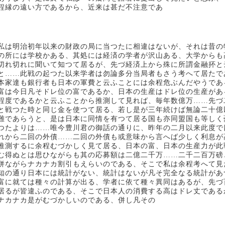
程縁の遠い方であるから、近来は甚だ不注意であ
私は明治初年以来の財政の局に当つたに相違はないが、それは昔の
の所には学校かある、其処には経済の学者が沢山ある、大学からも
切れ切れに聞いて知つて居るが、先づ経済上から殊に所謂金融抔と
と……此戦の起つた以来学者は勿論多分当局者もさう考へて居たで
本家達も銀行者も日本の軍費と云ふことには余程危ぶんだやうであ
富は今日凡そドレ位の富であるか、日本の生産はドレ位の生産があ
程度であるかと云ふことから推測して見れば、毎年数億万……先づ
と戦つた時と同じ金を使つて居る、若し是が三年続けば無論二十億
難であらうと、是は日本に同情を有つて居る国も亦同盟国も等しく
つたよりは……唯今豊川君の御話の通りに、昨年の二月以来此度で
れから二回の外債……二回の外債も或意味から言へば少しく利息が
推測するに余程むづかしく見て居る、日本の富、日本の生産力が此
む得ぬとは思ひながらも其の応募額は二億二千万……二千二百万磅
併ながらナカナカ割引もえらいのである、そこで私は余程考へて見
知の通り日本には統計がない、統計はないが凡そ完全なる統計があ
富に就ては種々の計算が出る、学者に依て種々異同はあるが、先づ
居るが皆違ふのである、そこで日本人の消費する高はドレ丈である
ナカナカ是がむづかしいのである、併し凡その