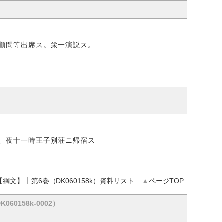
顧問等出席ス。栄一演説ス。
、夜十一時王子別荘ニ帰宿ス
【綱文】
第6巻（DK060158k）資料リスト
▲
ページTOP
K060158k-0002）