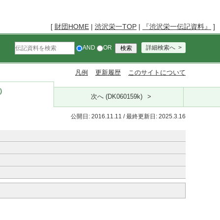
[
財団HOME
|
渋沢栄一TOP
|
『渋沢栄一伝記資料』
]
AND
OR
詳細検索へ
凡例
更新履歴
このサイトについて
k）
次へ (DK060159k)
公開日: 2016.11.11 / 最終更新日: 2025.3.16