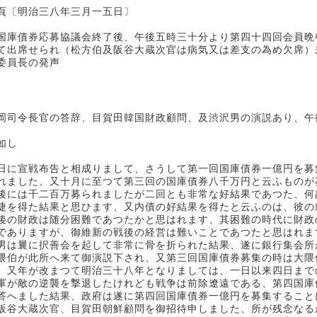
頁〔明治三八年三月一五日〕
国庫債券応募協議会終了後、午後五時三十分より第四十四回会員晩
て出席せられ（松方伯及阪谷大蔵次官は病気又は差支の為め欠席）
委員長の発声
岡司令長官の答辞、目賀田韓国財政顧問、及渋沢男の演説あり、午
如し
日に宣戦布告と相成りまして、さうして第一回国庫債券一億円を募
れました、又十月に至つて第三回の国庫債券八千万円と云ふものが
後には千二百万募られましたが二回とも非常な好結果であつた、何
捷を得た結果と思ひます、又内債の好結果を得たと云ふのは、彼の
後の財政は随分困難であつたかと思はれます、其困難の時代に財政
でありますが、御維新の戦後の経営は難いことであつたと思はれま
男は曩に択善会を起して非常に骨を折られた結果、遂に銀行集会所
隈伯が此所へ来て御演説下され、又第三回国庫債券募集の時は大隈
、又年が改まつて明治三十八年となりましては、一日以来四日まで
軍が敵の逆襲を撃退したけれども戦争は前除遼遠である、第四国庫
答へました結果、政府は遂に第四回国庫債券一億円を募集すること
阪谷大蔵次官、目賀田朝鮮顧問を御招待申しました、所が残念なる