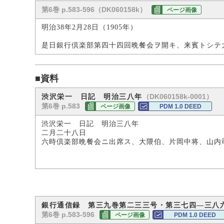
第6巻 p.583-596（DK060158k）
ページ画像
明治38年2月28日（1905年）
是日銀行倶楽部第四十四回晩餐会ヲ開キ、来賓トシテ
■資料
（DK060158k-0001）
渋沢栄一 日記 明治三八年
第6巻 p.583
ページ画像
PDM 1.0 DEED
渋沢栄一 日記 明治三八年
二月二十八日
六時倶楽部晩餐会ニ出席ス、大隈伯、片岡中将、山内
銀行通信録 第三九巻第二三三号・第三七四―三八
第6巻 p.583-596
ページ画像
PDM 1.0 DEED