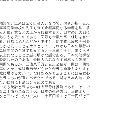
物語で、近来は全く田舎人となつて、偶さか斯う云ふ
高等商業学校の先生も来て余程高尚なる学理を常に承
云ふ銀行業などの上から観察すると、日本の此大戦に
あらうと疑ふのである、又最も金融の事に経験を有つ
る、何故に危ぶんだかと申すと、総て物は経験実例を
るかと云ふことを土台として、それから日本の銀行の
二箇年間の予算で見ますると十三億五千万、驚くべき
以上になることは誠に明かな話である、日本の幼穉な
憂慮したのである、外国人のみならず日本人も憂慮し
四回であるが、三億八千万と云ふ公債が一回は一回毎
高いとか、或は抵当がどうだとか云ふ非難もあります
戦に堪ゆる力がドレだけあるかと云ふことには余程心
と云ふものが直に出来たのである、是は日本内地に於
たが如何にも是は分らぬのである
つても統計と云ふものは大部分は推測である、そこで
百二十億乃至百六十億、日本の生産力は十三億より十
かと云へば、先づ一人に二十五円若くは三十円或は三