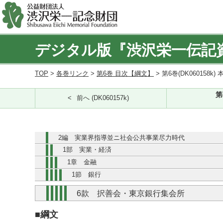
デジタル版『渋沢栄一伝記
TOP
>
各巻リンク
>
第6巻 目次【綱文】
> 第6巻(DK060158k) 
第
前へ (DK060157k)
2編 実業界指導並ニ社会公共事業尽力時代
1部 実業・経済
1章 金融
1節 銀行
6款 択善会・東京銀行集会所
■綱文