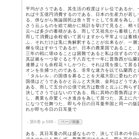
平均がさうである、其生活の程度はドレ位であるか、
れば十五億円消費するのである、日本の生産力が若し
る、併ながら無論国民は孜々営々として生産を為し、
さう云ふものを総て細かに統計を挙げて見ると、稍々
云へば多少の蓄積がある、而して又祖先から蓄積した
而して消費は余程省いて居りますから平常よりは蓄積
ふ、それだけは兎に角解釈することが出来るが、一層
穉を現はすやうであるが、日本の農業国であること、
三年の戦に堪ゆることは困難であると私は信ずるので
其証拠を一つ挙ぐると千八百七十一年に普魯西が仏蘭
連勝よりも余程花々しかつた、それは境を接して居る
オンを生捕つたのである、非常な速力を以て仏蘭西と
「タルレル」の国債を募ることを大蔵大臣に委ねたの
国債はどうであるかと云ふと大失敗、金利はどうであ
ある、而して五分の公債で此方は数倍と云ふに拘らず
決してさうではないのである、既に其時の普魯西はナ
し、農業も亦驚くべき進歩を為して居つた、其上に六
になつて仕舞つた、即ち今日の日耳曼帝国と同一の版
れが即ち今日の日耳曼で
- 第6巻 p.588 -
ページ画像
ある、其日耳曼の民は盛なもので、決して日本の今日