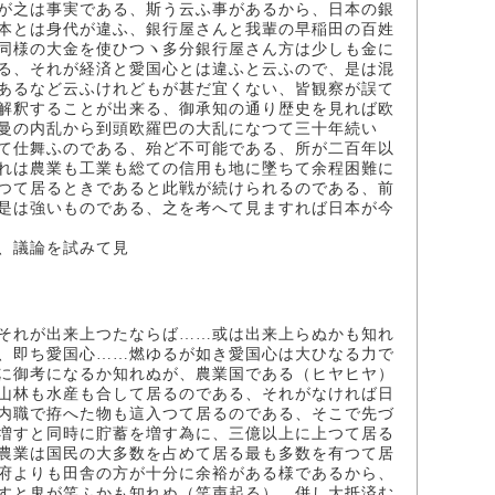
が之は事実である、斯う云ふ事があるから、日本の銀
本とは身代が違ふ、銀行屋さんと我輩の早稲田の百姓
同様の大金を使ひつヽ多分銀行屋さん方は少しも金に
る、それが経済と愛国心とは違ふと云ふので、是は混
あるなど云ふけれどもが甚だ宜くない、皆観察が誤て
解釈することが出来る、御承知の通り歴史を見れば欧
曼の内乱から到頭欧羅巴の大乱になつて三十年続い
て仕舞ふのである、殆ど不可能である、所が二百年以
れは農業も工業も総ての信用も地に墜ちて余程困難に
つて居るときであると此戦が続けられるのである、前
是は強いものである、之を考へて見ますれば日本が今
、議論を試みて見
それが出来上つたならば……或は出来上らぬかも知れ
、即ち愛国心……燃ゆるが如き愛国心は大ひなる力で
に御考になるか知れぬが、農業国である（ヒヤヒヤ）
山林も水産も合して居るのである、それがなければ日
内職で拵へた物も這入つて居るのである、そこで先づ
増すと同時に貯蓄を増す為に、三億以上に上つて居る
農業は国民の大多数を占めて居る最も多数を有つて居
府よりも田舎の方が十分に余裕がある様であるから、
すと鬼が笑ふかも知れぬ（笑声起る）、併し大抵済む