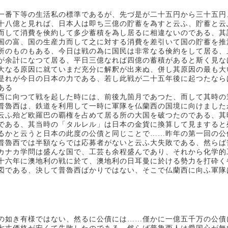
一番下等の生活私の標準であるが、先づ是が二十五円から三十五円
十八億と見れば、日本人は即ち三億の貯蓄を為すと云ふ、貯蓄と云
而して消費を倹約して多少蓄積を為し居るに相違ないのである、其
国の富、国の生産力而して之に対する消費を差引いて国の貯蓄を推
所のものもある、今日は戦の為に国民は非常なる倹約をして居る、
が余計になつて居る、平日三億なれば四億の蓄積があると斯く見な
大なる原因に就ていまだ充分に解釈が出来ぬ、併し其原因の最も大
是れが今日の日本の力である、若し此戦が二十五年後に起つたなら
ある
西に向つて戦を起した時には、前後九箇月であつた、而して其時の
普魯西は、鉄道を利用して一時に軍隊を仏蘭西の国境に向けました
云ふ殆ど欧羅巴の覇権を占めて居る所の大国を破つたのである、其
である、其当時の「タルレル」は日本の金貨に換算して見ますると
るかと云うと日本の此度の公債と同じことで……昨年の第一回の公
普魯西では半額ならでは応募者がないと云ふ大失敗である、然らば
カナカ学問は盛んな国で、工芸も余程盛んであり、それから化学的
十六年に澳地利の戦に於て、澳地利の日耳曼に於ける勢力を打砕く
図である、決して普魯西ばかりではない、そこで仏蘭西に向ふ軍隊
の如き有様ではない、然るに公債には……僅かに一億五千万の公債