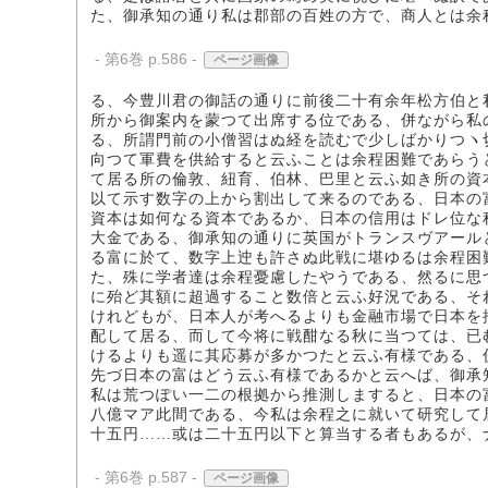
た、御承知の通り私は郡部の百姓の方で、商人とは余
- 第6巻 p.586 -
ページ画像
る、今豊川君の御話の通りに前後二十有余年松方伯と
所から御案内を蒙つて出席する位である、併ながら私
る、所謂門前の小僧習はぬ経を読むで少しばかりつヽ
向つて軍費を供給すると云ふことは余程困難であらう
て居る所の倫敦、紐育、伯林、巴里と云ふ如き所の資
以て示す数字の上から割出して来るのである、日本の
資本は如何なる資本であるか、日本の信用はドレ位な
大金である、御承知の通りに英国がトランスヴアール
る富に於て、数字上迚も許さぬ此戦に堪ゆるは余程困
た、殊に学者達は余程憂慮したやうである、然るに思
に殆ど其額に超過すること数倍と云ふ好況である、そ
けれどもが、日本人が考へるよりも金融市場で日本を
配して居る、而して今将に戦酣なる秋に当つては、已
けるよりも遥に其応募が多かつたと云ふ有様である、
先づ日本の富はどう云ふ有様であるかと云へば、御承
私は荒つぽい一二の根拠から推測しますると、日本の
八億マア此間である、今私は余程之に就いて研究して
十五円……或は二十五円以下と算当する者もあるが、
- 第6巻 p.587 -
ページ画像