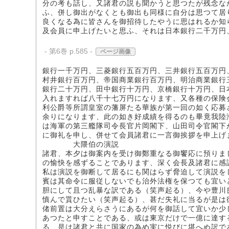
分の考も話し、又諸君の説も聞かうと思つたが残念な
ふ、併し御出がなくとも御出も同様に自分は思つて居
良くなる為に皆さんを御招待したやうに思はれるか知
及会員に申上げたいと思ふ、それは日本銀行二千万円
- 第6巻 p.585 -
ページ画像
銀行一千万円、三菱銀行五百万円、三井銀行五百万円
村井銀行百万円、帝国商業銀行百万円、明治商業銀行
銀行二十万円、田中銀行十万円、京橋銀行十万円、日
入れますれば八千十七万円になります、又各種の保険
利公爵等所謂皇室の藩屏たる華族が第一回の如く応募
余りになります、此の如き好成績を得るのも畢竟我陸
は海軍の第三艦隊司令長官片岡閣下、山田司令官閣下
に御礼を申し、併せて会員諸君に一言御挨拶を申上げ
大隈伯の演説
諸君、本夕は御案内を受け御鄭重なる御饗応に預りま
の愉快を感ずることであります、深く会長及諸君に感
私は演説を御断して居るにも関はらず脅迫して演説を
賓は其命令に服従しないでも治外法権を保つても宜い
胆にして且つ乱暴な訳である（笑声起る）、今や豊川
慎んで貰ひたい（笑声起る）、甚だ失礼に当るが是は
偖前置は大分えらさうにあるが何を御話して宜いか少
あつたと申すことである、或は東京だけで一億に達す
る、是は諸君と共に国家の為め実に悦びに堪へぬ訳で