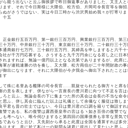
がら能う出ないと云ふ御挨拶で昨日御返事がありました、又主人と
ります、それで今日斯様に大隈伯、松方伯、片岡司令長官等を御招
らぬがさうではない、実は今日三時から渋沢男始め我々が打寄りま
、十五
、正金銀行五百万円、第一銀行三百万円、興業銀行三百万円、第三
三十万円、中井銀行三十万円、東京銀行三十万円、二十銀行三十万
本通商銀行七万円、三十銀行五万円、其締高を申しますると六千十
会社が千万円応募する、さうすると九千万円余になる若し之に日本
されますれば、無論一億円以上となる次第でありまするが、此席に
海軍が連戦連勝の功を奏し、又大隈、松方両伯が二十年間財政の事
が御出になります、それに大隈伯が今夕我会へ御出下されたことは
ます
して殊に名誉ある艦隊の司令長官……凱旋せられたる御方々と席を
謝の意を表します、併ながら一言座長の豊川君に向つて不足を言は
しろと云ふ、無論会長の下に集まつた所の其会は会長の不当な命令
と思ふ、併し其会に臨んだ以上は礼儀として余儀なく服従は致しま
良平君も昔の壮士ではない、今日は豊川君の口調を籍りて御話すれ
復讐である、私の復讐は露西亜皇帝の言はるヽ如き百倍の復讐でな
しも考へない、唯今伺ひますると第四回の国庫債券も非常な景気で
るであらうと云ひ、又先刻から承ると此度は全国を通算すれば多分
あります、是に於て私は一の疑問を諸君に提出して見たいと思ふ、