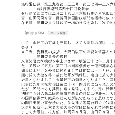
銀行通信録 第三九巻第二三三号・第三七四―三八六
○銀行倶楽部第四十四回晩餐会
銀行倶楽部にては二月二十八日東京銀行集会所第四回
官、山田同司令官、目賀田韓国財政顧問も招待に依り
なる頃、豊川委員長は起て一場の挨拶を為し、次で同
- 第6巻 p.584 -
ページ画像
にて 両陛下の万歳を三唱し、終て大隈伯の演説、片
会せり
当日豊川委員長の挨拶、大隈伯以下の演説並答辞左の
豊川委員長の挨拶
来賓諸君に御挨拶を申上げます、明治三十七年二月十
た、又続いて五月に第二回の国庫債券が一億円募集さ
四倍に上り、又外債に於きましては前には一千万磅、
順に於て大捷を得、後に陸軍が鴨緑江、南山に於て大
維新となりまして 天皇陛下の御世となりました、其
は前に九年間松方伯は後に十何年間其局に当られたの
たが、民間の方も其間に追々発達して来て、殊に渋沢
扨昨年五月の第二回国庫債券募集の時には伊藤侯、大
の国庫債券の好結果を結んだ所以であらうと思ひます
の間目出度い事が続いた、又先達て黒溝台附近で我陸
沢男初め我々五六名大蔵大臣の官邸に招かれて諮問に
まして大隈伯、松方伯、片岡司令長官、山田司令官、