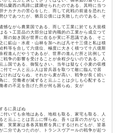
いかと云ふと決してさうではない、御承如の通りにフ
間仏蘭西の馬蹄に蹂躪せられたのである、其時に当つ
胆ナカナカの苦心をした、而して此戦の前途を恐れた
勢ひであつたが、猶且公債には失敗したのである、そ
遺憾ながら農業国である、而して工業に於ても大規模
はるヽ工芸品の大部分は皆内職的の工業から成立つて
、斯の如き国が世界に在るか実に不思議である、そこ
之に鉱山・水産・山林を加へれば凡そ十三億と私は積
給料等を合して六億位、極度に大きく積つて十八億斯
余程進んだやうであるが、世界の進んだ所と比例して
に戦争の影響を受けることが余程少ないのである、人
云ふ国である、御覧なさい、当年は疑なく小麦の収穫
に付て一人と云ふ人は皆兵器を取つて敵に臨んで居
なければならぬ、それから麦が高い、戦争が長く続い
為に、労働者が減ずると云ふことは少しも心配するこ
働者の不足を告げた所が何も困らぬ、女が
するに及ばぬ
に付いても余地はある、地租も取る、家宅も取る、人
ると云ふことは言ふに憚らぬ、吾々は富の力がないと
家、実業家は各各其観察を異にするけれどもが、皆基
が二分であつたのが、トランスヴアールの戦争が起つ