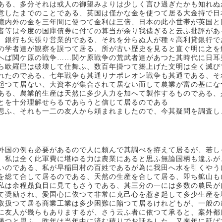
ある、多分それは或人の御望みよりは少しく言ひ過ぎたかも知れぬ
意したまでのことである、英国は僅かな金を使つて居る大金持で日
億内外の金を三年間に使つて金利は三倍、日本の此小世帯が英国と
者等は今度の国庫債券に付ての算当が余り我儘ぎると云ふ批評があ
、銀行も矢張り営業的である、それを分らぬ人が種々高利貸銀行で
の学者達が観察を誤つて居る、所が古い歴史を見ると直ぐ明に之を
へば関ケ原の戦争……関ケ原戦争の荒武者達があつた其時代に日耳
ら欧羅巴は破壊して仕舞ふ、数百年掛つて築上げた文明は全く滅び
れたのである、七年戦争も其通りナポレオン戦争も其通である、そ
起つて居ない、大資本が集合されて居ない而して農業が富の基にな
ある、農業的生産は天然に多少人力を加へて製作するものである、
とを十分理解せらるであらうと信じて居るのである
思ふ、それも一二の友人から頼まれましたので、今其疑問を調査し
外国の例も必要があるので人に頼んで其調べを拵えて居るが、若し
、私は全く此軍費に堪ゆる力は農業にあると思ふ無論国柄も違ふが
いのである、私が早稲田村の百姓であるが為に我田へ水を引くやう
を総て合して居るのである、天然の生産を合して居る、即ち鉱山も
私は余程贔負目に見てもさうである、其三分の一には多数の農民が
て奨励され、愛国心に依つて非常に克己心を惹き起して多少生産を
取扱つて居る商業工業は多少困難に陥つて居るけれどもが、一般の
に友人が幾らもありまするが、さう云ふ者に依つて承ると、案外都
勝つと思ふ、昨年は当年中に済む積りでお話をした、又来年に延ば