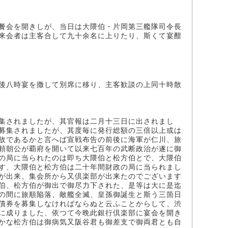
餐会を開きしが、当日は大隈伯・片岡第三艦隊司令長
来会者は主客合して九十余名に上りたり、斯くて宴酣
後八時宴を撒して別席に移り、主客歓談の上同十時散
集されましたが、其官報は二月十三日に出されまし
募集されましたが、其度毎に発行総額の三倍以上或は
故であるかと言へば宣戦布告の前後に海軍が仁川、旅
頼朝公が覇府を開いて以来七百年の武断政治が遂に御
の局に当られたのは即ち大隈伯と松方伯とで、大隈伯
す、大隈伯と松方伯は二十年間財政の局に当られまし
が出来、集会所から又倶楽部が出来たのでございます
伯、松方伯が御出で御尽力下された、是等は大に是迄
の間に旅順陥落、敵艦全滅、皇孫御誕生と斯う三箇日
債券を募集しなければならぬと云ふことからして、渋
に成りました、依つて今晩此銀行倶楽部に宴会を開き
かな松方伯は御病気又阪谷君も御差支で御両君とも自