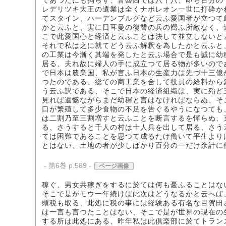
であつたにも拘らず、普魯西では八十八、即ち百分の
レデリツキ大王の遺業は全くナポレオン一世に打砕か
てスタイン、ハーデンブルグなど云ふ愛国者が立つて
かと云ふと、実に日耳曼の復讐の兵の嚮ふ所敵なく、
こで此愛国心と経済と云ふことは決して並立しないと
それで私は之に就てどう云ふ解釈を為したかと云ふと
の工業は今漸く其端を発したと云ふ場合で是も誠に幼
居る、夫れ故に婦人の手に成立つて居る物が多いので
で日本は農業国、私が言ふ日本の生産力は先づ十三億
つたのである、総ての商工業を合して役員の給料から
う云ふ訳である、そこで日本の経済組織は、実に殆ど
見れば遺憾ながらまだ幼穉と言はなければならぬ、そ
口が繁殖して多少食物の不足を告ぐるやうになつても
は二割乃至三割増すと云ふことを断言するを憚らぬ、
る、さうすると千人の村は十人兵を出して居る、さう
ては困難であることを思つて成るたけ働いて平生より
とはない、土地の者が少しばかり百分の一だけ余計に
- 第6巻 p.589 -
ページ画像
稼ぐ、男女共稼ぎをするに於ては何も憂ふることはな
そこで是がモウ一年続けば此次はどうなるかと云へば
頭税も取る、此処に税の事には経験ある有名な目賀田
は一言も言つたことはない、そこで是が世界の現在の
する所は此処にある、昨年私は此倶楽部に於てトラン