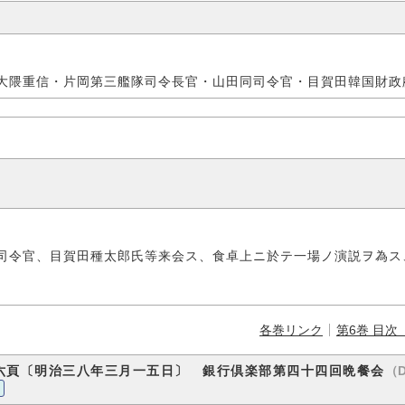
大隈重信・片岡第三艦隊司令長官・山田同司令官・目賀田韓国財政
司令官、目賀田種太郎氏等来会ス、食卓上ニ於テ一場ノ演説ヲ為ス
各巻リンク
第6巻 目次
（D
六頁〔明治三八年三月一五日〕 銀行倶楽部第四十四回晩餐会