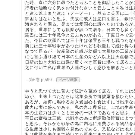
た時、直に六分に昂つたと云ふことを御話したことが
行者は油断なく気をお付けなさいと云ふことを私は注
と違ふ以上まだ違ふ（ノーノー）、然るに英国は二十
御困りはないと思ふ、夫故に或人は悪口を言ふ、銀行
淆されると困る、是までは愛国心に訴へたのであるが
居る、世界にしても観察が誤つて居る、日本でも多く
羅巴には三十年戦争と云ふものがある、丁度日本で云
た、今日の欧羅巴では三十年は偖置き三年も戦つたな
前には三十年戦争があつたけれども我慢して続け得ら
なつて居るが、皆産業の組織が幼穉で大規模の工業が
にも言ふ通り総て日本の生産の殆ど六以上は天産物で
日斯の如き大戦に出遇ひ驚くべき軍費に堪へて居るこ
之に付いて私は世界の人達の少しく惑ひを解きたいと
- 第6巻 p.590 -
ページ画像
やうと思つて大に苦んで統計を蒐めて居る、それには
ぬが、出来上つたならば此集会所で御披露を願ひたい
あるが、如何に燃ゆる如き愛国心も食はずには出来な
此力は実に盛んである、私の言ふ農業は、土地の生産
本の生産力は少くとも三分の一以下であらうと思ふ、
平日の蓄積は三億、此戦争の為に所謂勤倹貯蓄によつ
と思ふ、それから戦争の為に内地に消費される物品を
る生産は少しも困難を見ぬのである、又私などは地方
私は此戦が来年まで続いても再来年まで続いても必ず