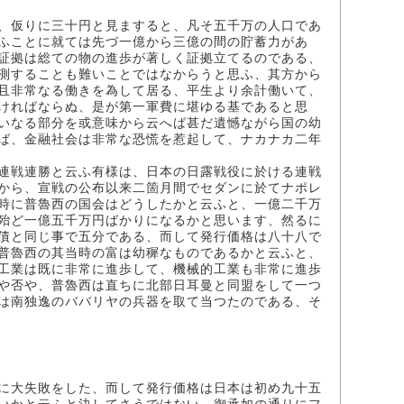
、仮りに三十円と見ますると、凡そ五千万の人口であ
ふことに就ては先づ一億から三億の間の貯蓄力があ
証拠は総ての物の進歩が著しく証拠立てるのである、
測することも難いことではなからうと思ふ、其方から
且非常なる働きを為して居る、平生より余計働いて、
ければならぬ、是が第一軍費に堪ゆる基であると思
いなる部分を或意味から云へば甚だ遺憾ながら国の幼
ば、金融社会は非常な恐慌を惹起して、ナカナカ二年
連戦連勝と云ふ有様は、日本の日露戦役に於ける連戦
から、宣戦の公布以来二箇月間でセダンに於てナポレ
時に普魯西の国会はどうしたかと云ふと、一億二千万
殆ど一億五千万円ばかりになるかと思います、然るに
債と同じ事で五分である、而して発行価格は八十八で
普魯西の其当時の富は幼穉なものであるかと云ふと、
工業は既に非常に進歩して、機械的工業も非常に進歩
や否や、普魯西は直ちに北部日耳曼と同盟をして一つ
は南独逸のババリヤの兵器を取て当つたのである、そ
に大失敗をした、而して発行価格は日本は初め九十五