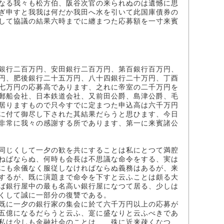
なる我々も松方伯、阪谷次官の来られぬのは遺憾に思
ぎ申すと我我は何だか我田へ水を引いて此国庫債券の
して協議の結果六時までに纏まつた応募額を一寸来賓
銀行二百万円、安田銀行二百万円、第百銀行百万円、
円、肥後銀行二十五万円、八十四銀行二十万円、丁酉
七万円の応募高であります、之れに帝室の二千万円を
郵船会社、日本鉄道会社、又前田公爵、島津公爵、毛
居りますもので只今すでに定まつた申込高は六千万円
に付て御尽し下された其結果だらうと思ひます、今日
非常に我々の感謝する所であります、第一に来賓諸公
同じくして一夕の歓を共にすることは私にとつて満腔
ねばならぬ、何時も会長は不思議な命令をする、実は
にも余儀なく服従しなければならぬ義務はあるが、来
するが、既に演題まで命令を下すと云ふことは頗る大
ば銀行屋中の最も名高い銀行屋になつて居る、少しは
くして誠に一部分の復讐である。
既に一夕の銀行家の集会に於て六千万円以上の応募が
五億になるだらうと云ふ、寔に盛なりと云ふべきであ
私は少しも金融社会のことは……殊に近来疎くなつ