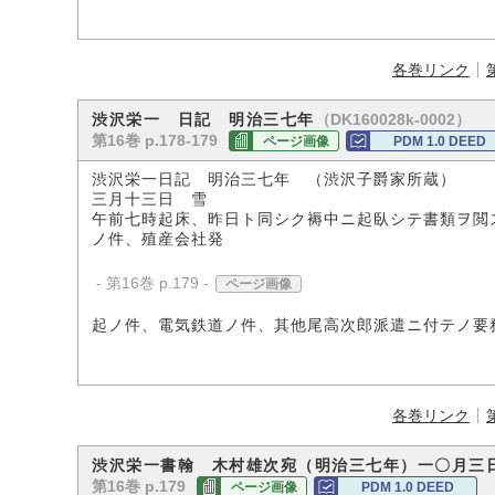
各巻リンク
（DK160028k-0002）
渋沢栄一 日記 明治三七年
第16巻 p.178-179
ページ画像
PDM 1.0 DEED
渋沢栄一日記 明治三七年 （渋沢子爵家所蔵）
三月十三日 雪
午前七時起床、昨日ト同シク褥中ニ起臥シテ書類ヲ閲
ノ件、殖産会社発
- 第16巻 p.179 -
ページ画像
起ノ件、電気鉄道ノ件、其他尾高次郎派遣ニ付テノ要
各巻リンク
渋沢栄一書翰 木村雄次宛（明治三七年）一〇月三
第16巻 p.179
ページ画像
PDM 1.0 DEED