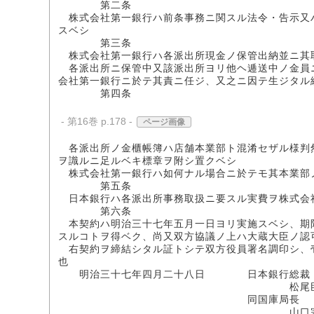
第二条
株式会社第一銀行ハ前条事務ニ関スル法令・告示又
スベシ
第三条
株式会社第一銀行ハ各派出所現金ノ保管出納並ニ其
各派出所ニ保管中又該派出所ヨリ他ヘ逓送中ノ金員
会社第一銀行ニ於テ其責ニ任ジ、又之ニ因テ生ジタル
第四条
- 第16巻 p.178 -
ページ画像
各派出所ノ金櫃帳簿ハ店舗本業部ト混淆セザル様判
ヲ識ルニ足ルベキ標章ヲ附シ置クベシ
株式会社第一銀行ハ如何ナル場合ニ於テモ其本業部
第五条
日本銀行ハ各派出所事務取扱ニ要スル実費ヲ株式会
第六条
本契約ハ明治三十七年五月一日ヨリ実施スベシ、期
スルコトヲ得ベク、尚又双方協議ノ上ハ大蔵大臣ノ認
右契約ヲ締結シタル証トシテ双方役員署名調印シ、
也
明治三十七年四月二十八日 日本銀行総裁
松尾臣
同国庫局長
山口宗