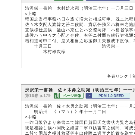
渋沢栄一書翰 木村雄次宛（明治三七年）一〇月三日
○上略
韓国之当行事務ハ日を逐て増大と相成可申、既ニ此程
佐々木支配人渡韓之筈ニ候間、貴店任務又ハ将来之施
置候様仕度候、釜山ハ京仁とハ交際向抔ニハ相省候事
成候ハヽ中々之心配と存候、右等ニ付而も銀行券流通
増相進可申ニ付、是又相当之応援御工夫被成下度候、
十月三日 渋沢栄一
木村雄次様
各巻リンク
渋沢栄一書翰 佐々木勇之助宛（明治三七年）一一
第16巻 p.179
ページ画像
PDM 1.0 DEED
渋沢栄一書翰 佐々木勇之助宛（明治三七年）一一月
明治卅 《（マヽ）》年十一月二日
○中略
一昨日阪谷より来書ニて韓国目賀田氏之書状内覧之為
彼是相論し候ハ同氏之経営ニ寧ロ妨害有之候間、可成
ニ於て困却之極其救済等申出候際ニ適宜之処置を為す