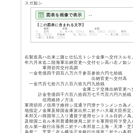
スガ如シ
図表を画像で表示
--
種類 枚数 金額 枚 円 拾円
〇 五円 八、六一六、〇〇〇 四三、〇八〇、〇〇〇 壱円 二八
二五、〇〇〇 弐拾銭 七、六二〇、〇〇〇 一、五二四、〇〇〇
一四〇、五四五、〇〇〇
右製造高ハ出来ニ随ヒ仕払元トシテ金庫ヘ交付スルモ
年六月末迄ニ陸海軍出納官吏ヘ交付セシ高ハ左ノ如シ
軍用切符交付高調
一金壱億四千四百八万六千参百参拾六円七拾銭
出納官吏ヘ交付高
一金弐百七拾六万八百六拾九円九拾銭
金庫ニテ交換出納官吏ヘ交
計金壱億四千六百八拾四万七千弐百六円六拾銭
信用維持ノ方法
軍用切符ノ信用ヲ維持シ流通ヲ円滑ナラシメンカ為メ
地指定ノ金庫及韓国金庫派出所ニ於テハ大蔵大臣所定
本邦又ハ韓国等ニ入リ通貨ヲ使用セントスル目的ノ為
及韓国ニ在ル本邦普通郵便局ニ於テモ軍用切符ヲ受入
在ル第一銀行出張所ニ於テハ本邦並ニ上海・天津・芝
為替ニ、芝罘ニ在ル横浜正金銀行出張所ニ於テハ本邦