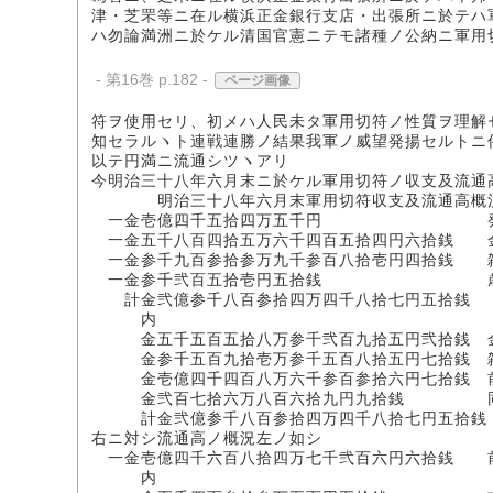
津・芝罘等ニ在ル横浜正金銀行支店・出張所ニ於テハ
ハ勿論満洲ニ於ケル清国官憲ニテモ諸種ノ公納ニ軍用
- 第16巻 p.182 -
ページ画像
符ヲ使用セリ、初メハ人民未タ軍用切符ノ性質ヲ理解
知セラルヽト連戦連勝ノ結果我軍ノ威望発揚セルトニ
以テ円満ニ流通シツヽアリ
今明治三十八年六月末ニ於ケル軍用切符ノ収支及流通
明治三十八年六月末軍用切符収支及流通高概
一金壱億四千五拾四万五千円 発
一金五千八百四拾五万六千四百五拾四円六拾銭 
一金参千九百参拾参万九千参百八拾壱円四拾銭 
一金参千弐百五拾壱円五拾銭 歳入
計金弐億参千八百参拾四万四千八拾七円五拾銭
内
金五千五百五拾八万参千弐百九拾五円弐拾銭 
金参千五百九拾壱万参千五百八拾五円七拾銭 
金壱億四千四百八万六千参百参拾六円七拾銭 前
金弐百七拾六万八百六拾九円九拾銭 同金
計金弐億参千八百参拾四万四千八拾七円五拾銭
右ニ対シ流通高ノ概況左ノ如シ
一金壱億四千六百八拾四万七千弐百六円六拾銭 
内