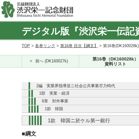
デジタル版『渋沢栄一伝記
TOP
>
各巻リンク
>
第16巻 目次【綱文】
> 第16巻(DK160028k
第16巻（DK160028k）
前へ (DK160027k)
資料リスト
2編 実業界指導並ニ社会公共事業尽力時代
1部 実業・経済
6章 対外事業
1節 韓国
1款 韓国ニ於ケル第一銀行
■綱文