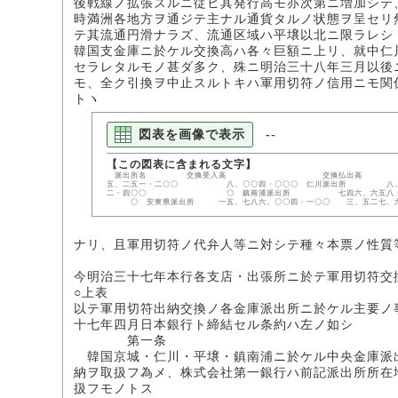
後戦線ノ拡張スルニ従ヒ其発行高モ亦次第ニ増加シテ
時満洲各地方ヲ通ジテ主ナル通貨タルノ状態ヲ呈セリ
テ其流通円滑ナラズ、流通区域ハ平壌以北ニ限ラレシ
韓国支金庫ニ於ケル交換高ハ各々巨額ニ上リ、就中仁
セラレタルモノ甚ダ多ク、殊ニ明治三十八年三月以後
モ、全ク引換ヲ中止スルトキハ軍用切符ノ信用ニモ関
トヽ
図表を画像で表示
--
派出所名 交換受入高 交換
五、二五一・二〇〇 八、〇〇四・〇〇〇 仁川派出所 八、
二・四〇〇 〇 鎮南浦派出所 七四六、六
〇 安東県派出所 一五、七八六、〇〇四・一〇〇 三、五二七、
ナリ、且軍用切符ノ代弁人等ニ対シテ種々本票ノ性質
今明治三十七年本行各支店・出張所ニ於テ軍用切符交
○上表
以テ軍用切符出納交換ノ各金庫派出所ニ於ケル主要ノ
十七年四月日本銀行ト締結セル条約ハ左ノ如シ
第一条
韓国京城・仁川・平壌・鎮南浦ニ於ケル中央金庫派
納ヲ取扱フ為メ、株式会社第一銀行ハ前記派出所所在
扱フモノトス