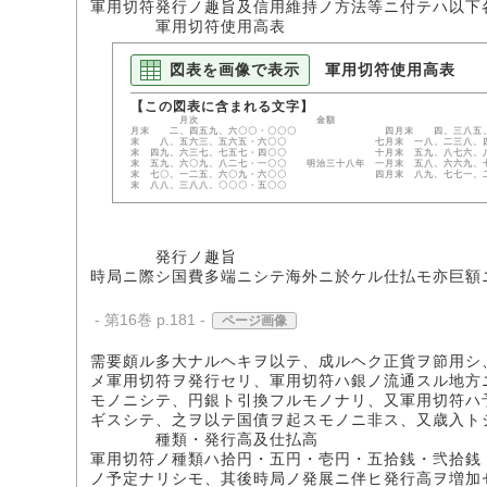
軍用切符発行ノ趣旨及信用維持ノ方法等ニ付テハ以下
軍用切符使用高表
図表を画像で表示
軍用切符使用高表
月次 金額 円 明治三十七年
月末 二、四五九、六〇〇・〇〇〇 四月末 四、三
末 八、五六三、五六五・六〇〇 七月末 一八、二三
末 四九、六三七、七五七・四〇〇 十月末 五九、八七
末 五九、六〇九、八二七・一〇〇 明治三十八年 一月末 
末 七〇、一二五、六〇九・六〇〇 四月末 八九、七
末 八八、三八八、〇〇〇・五〇〇
発行ノ趣旨
時局ニ際シ国費多端ニシテ海外ニ於ケル仕払モ亦巨額
- 第16巻 p.181 -
ページ画像
需要頗ル多大ナルヘキヲ以テ、成ルヘク正貨ヲ節用シ
メ軍用切符ヲ発行セリ、軍用切符ハ銀ノ流通スル地方
モノニシテ、円銀ト引換フルモノナリ、又軍用切符ハ
ギスシテ、之ヲ以テ国債ヲ起スモノニ非ス、又歳入ト
種類・発行高及仕払高
軍用切符ノ種類ハ拾円・五円・壱円・五拾銭・弐拾銭
ノ予定ナリシモ、其後時局ノ発展ニ伴ヒ発行高ヲ増加