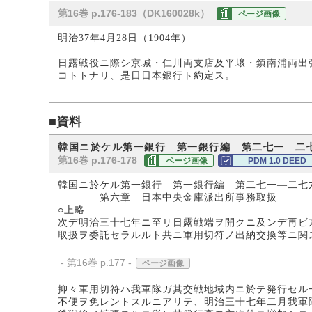
第16巻 p.176-183（DK160028k）
ページ画像
明治37年4月28日（1904年）
日露戦役ニ際シ京城・仁川両支店及平壌・鎮南浦両出
コトトナリ、是日日本銀行ト約定ス。
■資料
韓国ニ於ケル第一銀行 第一銀行編 第二七一―二
第16巻 p.176-178
ページ画像
PDM 1.0 DEED
韓国ニ於ケル第一銀行 第一銀行編 第二七一―二七
第六章 日本中央金庫派出所事務取扱
○上略
次デ明治三十七年ニ至リ日露戦端ヲ開クニ及ンデ再ビ
取扱ヲ委託セラルルト共ニ軍用切符ノ出納交換等ニ関
- 第16巻 p.177 -
ページ画像
抑々軍用切符ハ我軍隊ガ其交戦地域内ニ於テ発行セル
不便ヲ免レントスルニアリテ、明治三十七年二月我軍