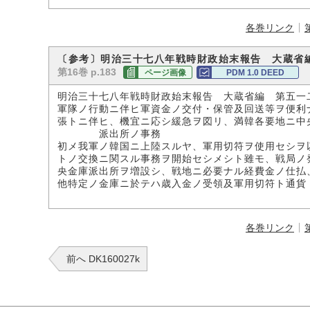
各巻リンク
〔参考〕明治三十七八年戦時財政始末報告 大蔵省
第16巻 p.183
ページ画像
PDM 1.0 DEED
明治三十七八年戦時財政始末報告 大蔵省編 第五一
軍隊ノ行動ニ伴ヒ軍資金ノ交付・保管及回送等ヲ便利
張トニ伴ヒ、機宜ニ応シ緩急ヲ図リ、満韓各要地ニ中
派出所ノ事務
初メ我軍ノ韓国ニ上陸スルヤ、軍用切符ヲ使用セシヲ
トノ交換ニ関スル事務ヲ開始セシメシト雖モ、戦局ノ
央金庫派出所ヲ増設シ、戦地ニ必要ナル経費金ノ仕払
他特定ノ金庫ニ於テハ歳入金ノ受領及軍用切符ト通貨
各巻リンク
前へ DK160027k