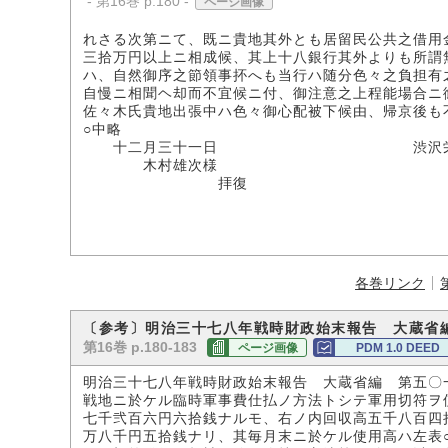
- 第16巻 p.180 -
ページ画像
れさる次第ニて、既ニ貴地其外とも居留民公共之借用
三拾万円以上ニ相成候、其上十八銀行其外よりも所謂
ハ、自然御序之節領事抔へも当行ハ随分色々之負担有
自慢ニ相聞ヘ却而不宜候ニ付、御注意之上程能場合ニ
佐々木氏貴地出張中ハ色々御心配被下候由、帰京後も
○中略
十二月三十一日 渋沢栄
木村雄次様
拝復
各巻リンク
〔参考〕明治三十七八年戦時財政始末報告 大蔵省
第16巻 p.180-183
ページ画像
PDM 1.0 DEED
明治三十七八年戦時財政始末報告 大蔵省編 第五〇
戦地ニ於ケル臨時軍事費仕払ノ方法トシテ軍用切符ヲ
七千弐百六円六拾銭ナルモ、右ノ内回収高五千八百四
万八千円五拾銭ナリ、其毎月末ニ於ケル使用高ハ左表