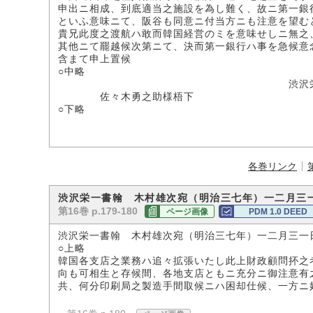
申出ニ相成、到底適当之施設を為し難く、故ニ第一銀
といふ意味ニて、阪谷も同意ニ付当方ニも注意を望む
貴兄此度之渡航ハ敢而韓国経営のミを意味せしニ無之
其他ニて罷越候次第ニて、決而第一銀行ハ事を急候意
含まて申上置候
○中略
渋沢栄
佐々木勇之助様梧下
○下略
各巻リンク
渋沢栄一書翰 木村雄次宛（明治三七年）一二月三
第16巻 p.179-180
ページ画像
PDM 1.0 DEED
渋沢栄一書翰 木村雄次宛（明治三七年）一二月三一
○上略
韓国各支店之業務ハ追々拡張いたし此上財政顧問抔之
向も可相生と存候間、各地支店ともニ充分ニ御注意有
共、何分印刷局之製造手間取候ニハ困却仕候、一方ニ