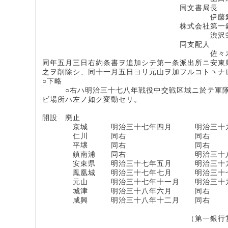
同文書局長
伊藤欽
株式会社第一銀行
渋沢栄
同支配人
佐々木勇之
同年五月三日右約条書ヲ追加シテ第一条派出所ニ安東
之ヲ削除シ、同十一月五日ヨリ元山ヲ加フルコトヽナ
○下略
○右ハ明治三十七八年戦役中交戦区域ニ於テ軍隊ノ
ビ場所ハ左ノ如ク変動セリ。
開設 廃止
京城 明治三十七年四月 明治三十九
仁川 同右 同右
平壌 同右 同右
鎮南浦 同右 明治三十八年
安東県 明治三十七年五月 明治三十九
鳳凰城 明治三十七年七月 明治三十七
元山 明治三十七年十一月 明治三十九
城津 明治三十八年六月 同右
咸興 明治三十八年十二月 同右
（第一銀行営業報告書ニ