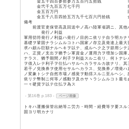
金五千四百参拾参万五百円五拾銭 市
金弐千九百五万七千円 前渡官
金五百万円 回送中
金五千八百四拾五万九千七百六円拾銭 金庫
備考
前渡官吏保管高及回送中ノ高ハ陸軍省調ニ、其他
発行ノ利益
軍用切符発行ノ利益ハ発行ノ目的ニ依リテ自ラ明カナ
基礎ヲ鞏固ナラシムルコトハ国家ノ存立及発達上最大
求ハ頗ル巨額ナルヘキヲ以テ、成ルヘク之ヲ節用シテ
ハ、正貨ノ支出ヲ猶予シ軍資金ノ運用力ヲ増加シ国庫
ナラス、猶予期間ノ利子ヲ利益スルニ在リ、何トナレ
ヲ借入レテ利子ヲ仕払ハサルヘカラサルカ故ナリ、其
若干ノ兌換券ヲ使用セサルヘカラス、兌換券ノ増発ハ
ノ変象トシテ自然市場ノ感覚ヲ動揺スルニ至ルヘシ、
依リテ幣制ニ何等ノ感動ヲ及ホサヽラシムルコト最モ
一々硬貨ヲ以テ仕払ヲ為ス
- 第16巻 p.183 -
ページ画像
トキハ運搬保管出納等ニ労力・時間・経費等ヲ要スル
固ヨリ明カナリ