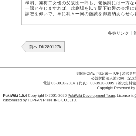
翠扇、旭梅二女優の父故団十郎も、老侯爵には一方な
一端と存じますれば、此劇場を以て閣下歓迎の会場に
諒恕を仰いで、単に我々一同の熱誠を御嘉納あらせら
各巻リンク
前へ DK280127k
[
財団HOME
|
渋沢栄一TOP
|
渋沢史
公益財団法人渋沢栄一記念財団 
電話:03-3910-2314（代表） 03-3910-0005（渋沢史
Copyright Reserved by
PukiWiki 1.5.4
Copyright © 2001-2020
PukiWiki Development Team
. License is
customized by TOPPAN PRINTING CO., LTD.