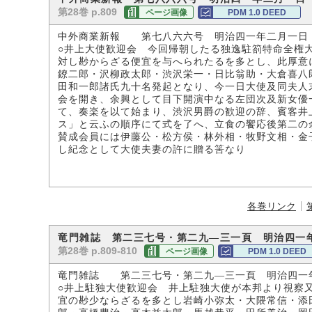
第28巻 p.809
ページ画像
PDM 1.0 DEED
中外商業新報 第七八六六号 明治四一年二月一日
○井上大使歓迎会 今回帰朝したる独逸駐箚特命全権
対し尠からざる便宜を与へられたるを多とし、此厚意
鐐二郎・沢柳政太郎・渋沢栄一・日比翁助・大倉喜八
田和一郎諸氏九十名発起となり、今一日大使及同夫人
会を開き、余興として目下開演中なる左団次及新女優
て、奏楽を以て始まり、渋沢男爵の歓迎の辞、賓客井
ス」と云ふの順序にて式を了へ、立食の饗応後第二の
賛成会員には伊藤公・松方侯・林外相・牧野文相・金
し紀念として大使夫妻の許に贈る筈なり
各巻リンク
竜門雑誌 第二三七号・第二九―三一頁 明治四一
第28巻 p.809-810
ページ画像
PDM 1.0 DEED
竜門雑誌 第二三七号・第二九―三一頁 明治四一
○井上駐独大使歓迎会 井上駐独大使が本邦より視察
宜の尠少ならざるを多とし岩崎小弥太・大隈常信・添