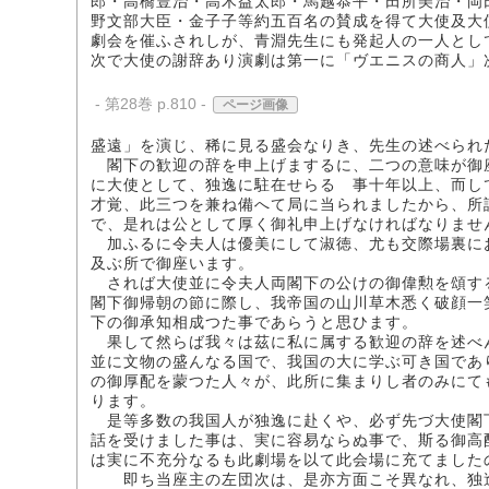
郎・高橋豊治・高木益太郎・馬越恭平・田所美治・岡
野文部大臣・金子子等約五百名の賛成を得て大使及大
劇会を催ふされしが、青淵先生にも発起人の一人とし
次で大使の謝辞あり演劇は第一に「ヴエニスの商人」
- 第28巻 p.810 -
ページ画像
盛遠」を演じ、稀に見る盛会なりき、先生の述べられ
閣下の歓迎の辞を申上げまするに、二つの意味が御
に大使として、独逸に駐在せらるゝ事十年以上、而し
才覚、此三つを兼ね備へて局に当られましたから、所
で、是れは公として厚く御礼申上げなければなりませ
加ふるに令夫人は優美にして淑徳、尤も交際場裏に
及ぶ所で御座います。
されば大使並に令夫人両閣下の公けの御偉勲を頌す
閣下御帰朝の節に際し、我帝国の山川草木悉く破顔一
下の御承知相成つた事であらうと思ひます。
果して然らば我々は茲に私に属する歓迎の辞を述べ
並に文物の盛んなる国で、我国の大に学ぶ可き国であ
の御厚配を蒙つた人々が、此所に集まりし者のみにて
ります。
是等多数の我国人が独逸に赴くや、必ず先づ大使閣
話を受けました事は、実に容易ならぬ事で、斯る御高
は実に不充分なるも此劇場を以て此会場に充てました
即ち当座主の左団次は、是亦方面こそ異なれ、独逸