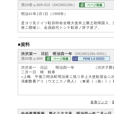
第28巻 p.809-810（DK280128k）
ページ画像
明治41年2月1日（1908年）
是ヨリ先ドイツ駐箚特命全権大使井上勝之助帰国ス。
座ニ開催シ、会員総代トシテ歓迎ノ辞ヲ述ブ。
■資料
（DK280128k-0001）
渋沢栄一 日記 明治四一年
第28巻 p.809
ページ画像
PDM 1.0 DEED
渋沢栄一 日記 明治四一年 （渋沢子爵
二月一日 晴 軽寒
○上略 午後三時浜町明治座ニ抵リ井上大使歓迎会ニ
演劇数番アリ（ウヱニスノ商人）（〓裟《（袈）》）
各巻リンク
中外商業新報 第七八六六号 明治四一年二月一日