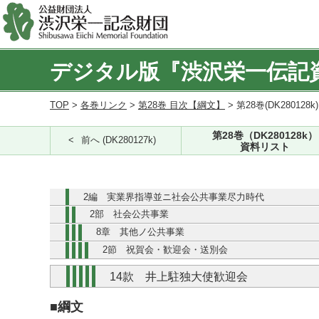
デジタル版『渋沢栄一伝記
TOP
>
各巻リンク
>
第28巻 目次【綱文】
> 第28巻(DK280128k
第28巻（DK280128k）
前へ (DK280127k)
資料リスト
2編 実業界指導並ニ社会公共事業尽力時代
2部 社会公共事業
8章 其他ノ公共事業
2節 祝賀会・歓迎会・送別会
14款 井上駐独大使歓迎会
■綱文