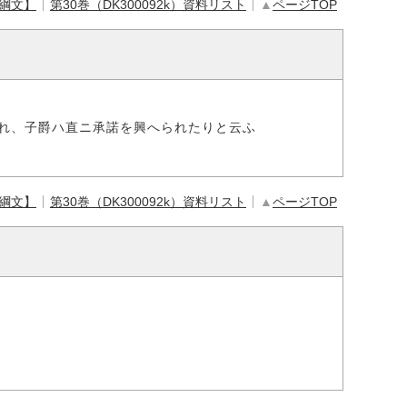
【綱文】
第30巻（DK300092k）資料リスト
▲
ページTOP
れ、子爵ハ直ニ承諾を興へられたりと云ふ
【綱文】
第30巻（DK300092k）資料リスト
▲
ページTOP