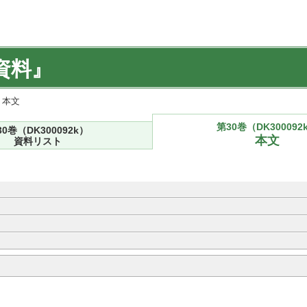
資料』
) 本文
第30巻（DK300092
30巻（DK300092k）
本文
資料リスト