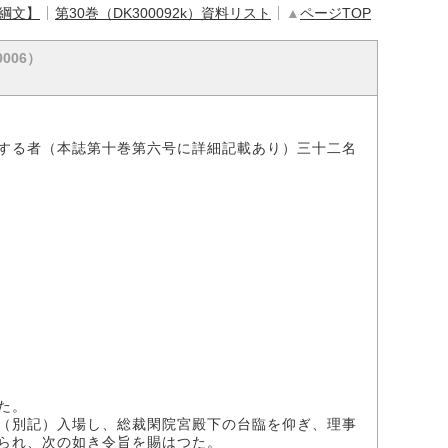
【綱文】
第30巻（DK300092k）資料リスト
▲
ページTOP
0006）
する者（本誌第十巻第六号に詳細記載あり）三十二名
た。
（別記）入場し、総裁閑院宮殿下の台臨を仰ぎ、理事
られ、次の如き令旨を賜はつた。