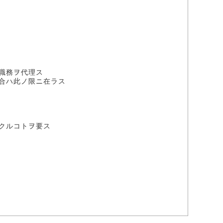
職務ヲ代理ス
合ハ此ノ限ニ在ラス
クルコトヲ要ス