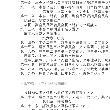
第十条 本会ノ予算ハ毎年度評議員会ノ決議ヲ経テ之
第十一条 本会ノ会計年度ハ毎年四月一日ニ始マリ翌
第五章 総裁・会長・副会長・評議員会長
第十二条 本会ニ総裁・会長・副会長及評議員会長各
総裁ニハ皇族ヲ推戴ス
会長・副会長及評議員会長ハ総裁之ヲ嘱託ス
第十三条 本会ニ顧問若干名ヲ置ク
顧問ハ総裁之ヲ嘱託ス
第六章 役員
第十四条 本会ニ理事・監事及評議員各若干名ヲ置ク
第十五条 理事及監事ハ評議員会ニ於テ推薦シ、総裁
第十六条 理事中ニ理事長一名ヲ置ク、理事長ハ理事
理事長ハ本会ニ関スル事務ヲ統轄ス
理事長故障アルトキハ総裁ノ指名シタル理事其ノ職
第十七条 理事及監事ニ欠員ヲ生シタル時ハ評議員会
第十八条 評議員ハ理事会ノ決議ニ依リ総裁之ヲ委嘱
第十九条 役員ノ任期ハ四年トス、但再任ヲ妨ケス
- 第30巻 p.773 -
ページ画像
役員補欠者ノ任期ハ前任者ノ残任期間トス
第二十条 理事及監事任期満了ノ場合ニ於テハ、其ノ
第七章 評議員会
第二十一条 評議員会ノ職務権限左ノ如シ