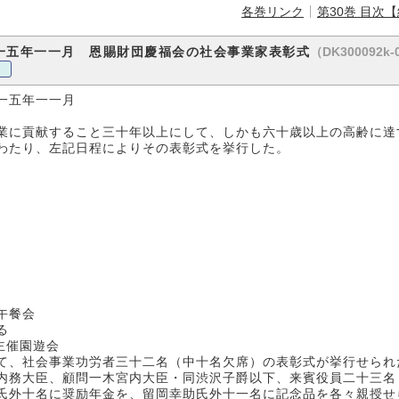
各巻リンク
第30巻 目次
（DK300092k-
一五年一一月 恩賜財団慶福会の社会事業家表彰式
一五年一一月
に貢献すること三十年以上にして、しかも六十歳以上の高齢に達
わたり、左記日程によりその表彰式を挙行した。
午餐会
る
主催園遊会
て、社会事業功労者三十二名（中十名欠席）の表彰式が挙行せられ
務大臣、顧問一木宮内大臣・同渋沢子爵以下、来賓役員二十三名
氏外十名に奨励年金を、留岡幸助氏外十一名に記念品を各々親授せ