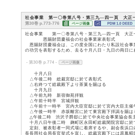
社会事業 第一〇巻第八号・第三九―四一頁 大正
第30巻 p.773-776
ページ画像
PDM 1.0 DEED
社会事業 第一〇巻第八号・第三九―四一頁 大正
恩賜財団慶福会の社会事業家表彰式
恩賜財団慶福会は、この度全国にわたり私設社会事業
の功労を表彰するため、去る十月八日・九日の両日に
- 第30巻 p.774 -
ページ画像
十月八日
△午後二時 総裁宮邸に於て表彰式
△右終つて総裁殿下より茶菓を賜はる
十月九日
△午前九時 新宿御苑拝観
△午前十時半 宮城拝観
△午前十一時半 宮内大臣官邸に於て宮内大臣主催
△午後一時半 赤坂離宮に於て東宮殿下拝謁を賜は
△午後二時 渋沢子爵邸に於て中央社会事業協会長
十月八日午後二時 麹町区永田町総裁閑院宮邸に於
定刻、被表彰者一同式場に着席するや、副会長浜口内
長長岡社会局長官挙式を宣し、総裁宮殿下には原胤昭