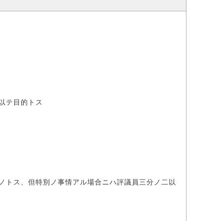
以テ目的トス
ノトス、但特別ノ事情アル場合ニハ評議員三分ノ二以