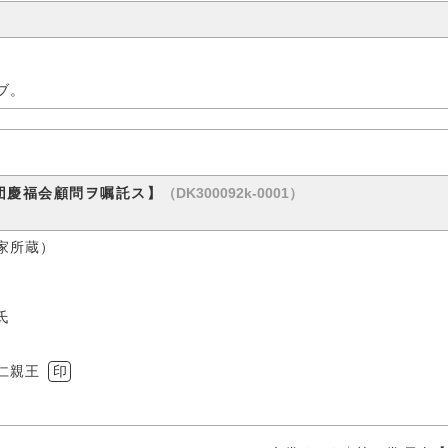
ブ。
（DK300092k-0001）
団慶福会顧問ヲ嘱託ス】
所蔵）
氏
仁親王
印