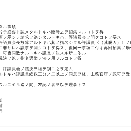
タル事項
於テ必要ト認メタルトキハ臨時之ヲ招集スルコトヲ得
項ヲ示シテ請求ヲ為シタルトキハ、評議員会ヲ開クコトヲ要ス
評議員会長故障アルトキハ其ノ指名シタル評議員《（其脱カ）》ノ
ニ非サレハ議事ヲ開クコトヲ得ス、但同一事項ニ付キ再回招集ノ場
、可否同数ナルトキハ議長ノ決スル所ニ依ル
議決ヲ以テ指名選挙ノ法ヲ用フルコトヲ得
、評議員会ノ議決ヲ経テ別ニ之ヲ定ム
ルトキハ評議員総数三分ノ二以上ノ同意ヲ経、主務官庁ノ認可ヲ受
スルニ至ル迄ノ間、左記ノ者ヲ以テ理事トス
郎
輔
郎