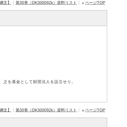
【綱文】
第30巻（DK300092k）資料リスト
▲
ページTOP
、之を基金として財団法人を設立せり。
【綱文】
第30巻（DK300092k）資料リスト
▲
ページTOP