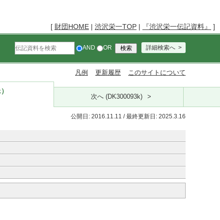
[
財団HOME
|
渋沢栄一TOP
|
『渋沢栄一伝記資料』
]
AND
OR
詳細検索へ
凡例
更新履歴
このサイトについて
k）
次へ (DK300093k)
公開日: 2016.11.11 / 最終更新日: 2025.3.16