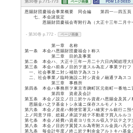
第30巻 p.771-773
ページ画像
PDM 1.0 DEED
恩賜財団慶福会事業概要 同会編 第四一―四五頁
七、本会諸規定
恩賜財団慶福会寄附行為（大正十三年二月十一日
- 第30巻 p.772 -
ページ画像
第一章 名称
第一条 本会ハ恩賜財団慶福会ト称ス
第二章 目的及事業
第二条 本会ハ、大正十三年一月二十六日内閣総理大
第三条 本会ハ前条ノ目的ヲ達スル為左ノ事業ヲ行フ
一、社会事業ニ対シ補助ヲ為スコト
二、社会事業ノ臨時施設ニ対シ資金ノ融通ヲ為スコ
第三章 事務所
第四条 本会ハ事務所ヲ東京市麹町区元衛町一番地ニ
第四章 資産及会計
第五条 本会ノ設立ノ日ニ於ケル資産ハ恩賜金及其ノ
恩賜金ハ之ヲ基金トシ永遠ニ保存スルモノトス
第六条 本会ノ資産ハ郵便官署又ハ確実ナル銀行ニ預
上ノ同意ヲ得、総裁ノ承認ヲ経テ不動産ヲ買入ルルコ
第七条 本会ノ経費ハ資産ヨリ生スル収入ヲ以テ之ヲ
第八条 本会ノ目的ヲ翼賛スル為寄附スル金員ハ凡テ
第九条 毎会計年度ノ終ニ於テ剰余金アルトキハ基金