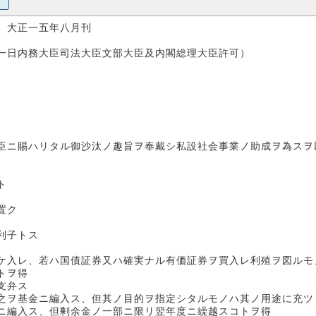
 大正一五年八月刊
内務大臣司法大臣文部大臣及内閣総理大臣許可）
臣ニ賜ハリタル御沙汰ノ趣旨ヲ奉戴シ私設社会事業ノ助成ヲ為スヲ
ト
置ク
利子トス
ケ入レ、若ハ国債証券又ハ確実ナル有価証券ヲ買入レ利殖ヲ図ルモ
トヲ得
支弁ス
之ヲ基金ニ編入ス、但其ノ目的ヲ指定シタルモノハ其ノ用途に充ツ
ニ編入ス、但剰余金ノ一部ニ限リ翌年度ニ繰越スコトヲ得