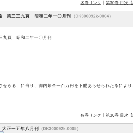
各巻リンク
第30巻 目次
（DK300092k-0004）
編 第三三九頁 昭和二年一〇月刊
年一〇月刊
せらるゝに当り、御内帑金一百万円を下賜あらせられたるにより
各巻リンク
第30巻 目次
（DK300092k-0005）
 大正一五年八月刊