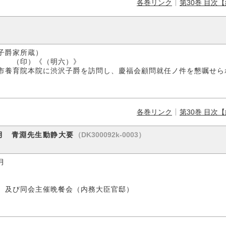
各巻リンク
第30巻 目次
所蔵）
六）》
市養育院本院に渋沢子爵を訪問し、慶福会顧問就任ノ件を懇嘱せら
各巻リンク
第30巻 目次
（DK300092k-0003）
月 青淵先生動静大要
月
）及び同会主催晩餐会（内務大臣官邸）