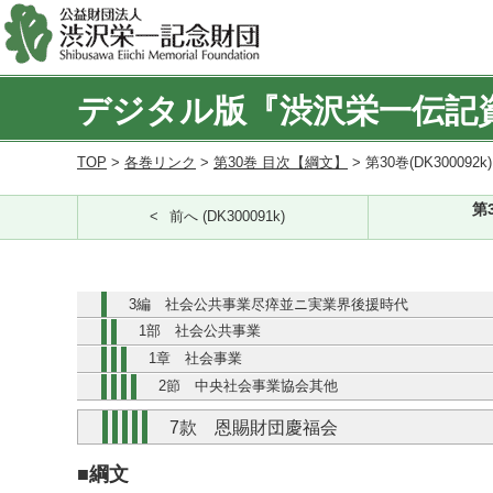
デジタル版『渋沢栄一伝記
TOP
>
各巻リンク
>
第30巻 目次【綱文】
> 第30巻(DK300092k
第
前へ (DK300091k)
3編 社会公共事業尽瘁並ニ実業界後援時代
1部 社会公共事業
1章 社会事業
2節 中央社会事業協会其他
7款 恩賜財団慶福会
■綱文