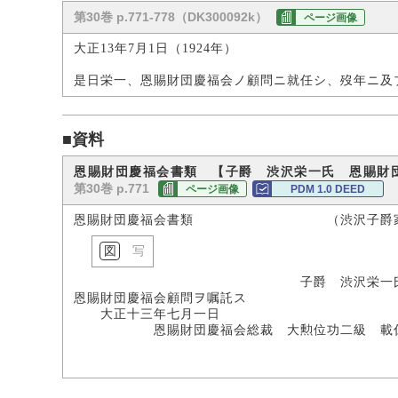
第30巻 p.771-778（DK300092k）
ページ画像
大正13年7月1日（1924年）
是日栄一、恩賜財団慶福会ノ顧問ニ就任シ、歿年ニ及
■資料
恩賜財団慶福会書類 【子爵 渋沢栄一氏 恩賜財
第30巻 p.771
ページ画像
PDM 1.0 DEED
恩賜財団慶福会書類 （渋沢子爵家
写
子爵 渋沢栄一
恩賜財団慶福会顧問ヲ嘱託ス
大正十三年七月一日
恩賜財団慶福会総裁 大勲位功二級 載