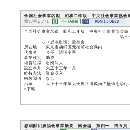
全国社会事業名鑑 昭和二年版 中央社会事業協会
第30巻 p.771
ページ画像
PDM 1.0 DEED
全国社会事業名鑑 昭和二年版 中央社会事業協会編
第三三九頁 昭和二
◇（恩賜財団）慶福会
所在地 東京市麹町区元衛町社会局内
代表者 会長 清浦奎吾
事業種別 助成
経営組織 財団法人
設立年月 大正十三年一月
維持方法 資金収入
宗教関係 なし
沿革 大正十三年皇太子殿下御成婚の盛儀を挙げさ
○下略
恩賜財団慶福会事業概要 同会編 第四一―四五頁