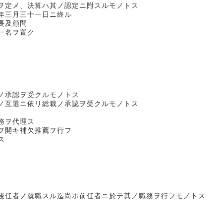
ヲ定メ、決算ハ其ノ認定ニ附スルモノトス
年三月三十一日ニ終ル
及顧問
一名ヲ置ク
ノ承認ヲ受クルモノトス
ノ互選ニ依リ総裁ノ承認ヲ受クルモノトス
務ヲ代理ス
ヲ開キ補欠推薦ヲ行フ
ス
後任者ノ就職スル迄尚ホ前任者ニ於テ其ノ職務ヲ行フモノトス