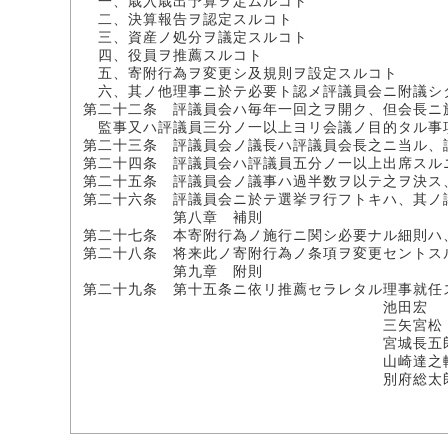
一、歳入歳出予算ヲ定ムルコト
二、決算報告ヲ認定スルコト
三、資産ノ処分ヲ議定スルコト
四、役員ヲ推薦スルコト
五、寄附行為ヲ変更シ及規則ヲ設定スルコト
六、其ノ他理事ニ於テ必要ト認メ評議員会ニ附議シ
第二十二条 評議員会ハ毎年一回之ヲ開ク、但会長ニ
監事又ハ評議員三分ノ一以上ヨリ会議ノ目的タル事
第二十三条 評議員会ノ議長ハ評議員会長之ニ当ル、
第二十四条 評議員会ハ評議員五分ノ一以上出席スル
第二十五条 評議員会ノ議事ハ過半数ヲ以テ之ヲ決ス
第二十六条 評議員会ニ於テ選挙ヲ行フトキハ、其ノ
第八章 補則
第二十七条 本寄附行為ノ施行ニ関シ必要ナル細則ハ
第二十八条 将来此ノ寄附行為ノ条項ヲ変更セントス
第九章 附則
第二十九条 第十五条ニ依リ推薦セラレタル理事就任
池田宏
三矢宮松
宮城長五
山崎達之
別府総太