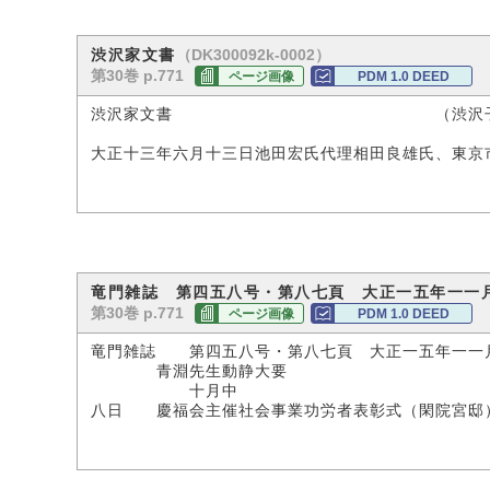
（DK300092k-0002）
渋沢家文書
第30巻 p.771
ページ画像
PDM 1.0 DEED
渋沢家文書 （渋沢子爵家
（印）《（明
大正十三年六月十三日池田宏氏代理相田良雄氏、東京
竜門雑誌 第四五八号・第八七頁 大正一五年一一
第30巻 p.771
ページ画像
PDM 1.0 DEED
竜門雑誌 第四五八号・第八七頁 大正一五年一一
青淵先生動静大要
十月中
八日 慶福会主催社会事業功労者表彰式（閑院宮邸