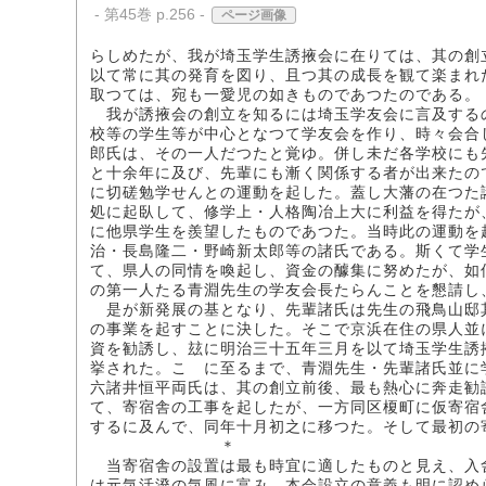
- 第45巻 p.256 -
ページ画像
らしめたが、我が埼玉学生誘掖会に在りては、其の創
以て常に其の発育を図り、且つ其の成長を観て楽まれ
取つては、宛も一愛児の如きものであつたのである。
我が誘掖会の創立を知るには埼玉学友会に言及する
校等の学生等が中心となつて学友会を作り、時々会合
郎氏は、その一人だつたと覚ゆ。併し未だ各学校にも
と十余年に及び、先輩にも漸く関係する者が出来たの
に切磋勉学せんとの運動を起した。蓋し大藩の在つた
処に起臥して、修学上・人格陶冶上大に利益を得たが
に他県学生を羨望したものであつた。当時此の運動を
治・長島隆二・野崎新太郎等の諸氏である。斯くて学
て、県人の同情を喚起し、資金の醵集に努めたが、如
の第一人たる青淵先生の学友会長たらんことを懇請し
是が新発展の基となり、先輩諸氏は先生の飛鳥山邸
の事業を起すことに決した。そこで京浜在住の県人並
資を勧誘し、玆に明治三十五年三月を以て埼玉学生誘
挙された。こゝに至るまで、青淵先生・先輩諸氏並に
六諸井恒平両氏は、其の創立前後、最も熱心に奔走勧
て、寄宿舎の工事を起したが、一方同区榎町に仮寄宿
するに及んで、同年十月初之に移つた。そして最初の
＊
当寄宿舎の設置は最も時宜に適したものと見え、入
は元気活溌の気風に富み、本会設立の意義も明に認め