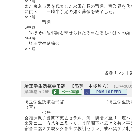
○中略
また東京市民を代表した永田市長の弔詞、実業界を代
に供へ、十一時半予定の如く葬儀を終了した。
○中略
弔詞
○中略
尚ほその他弔詞を寄せられたる重なるものは左の如
○中略
埼玉学生誘掖会
○下略
各巻リンク
（DK45009
埼玉学生誘掖会弔辞 【弔辞 本多静六】
第45巻 p.255
ページ画像
PDM 1.0 DEED
埼玉学生誘掖会弔辞 （埼玉学生誘掖
（写）
弔辞
会頭渋沢子爵閣下薨去セラル、洵ニ惋惜ノ至リニ堪ヘ
来爰ニ二十有八年ニ及ヘリ、其間閣下ハ広ク公共ノ事
宿舎ニ臨ミテ親シク舎生ヲ教訓セラレ、或ハ奨学ノ制