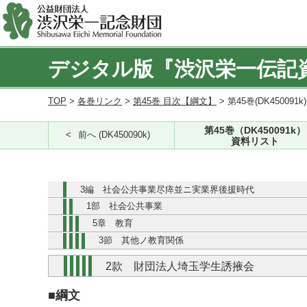
デジタル版『渋沢栄一伝記
TOP
>
各巻リンク
>
第45巻 目次【綱文】
> 第45巻(DK450091k
第45巻（DK450091k）
前へ (DK450090k)
資料リスト
3編 社会公共事業尽瘁並ニ実業界後援時代
1部 社会公共事業
5章 教育
3節 其他ノ教育関係
2款 財団法人埼玉学生誘掖会
■綱文