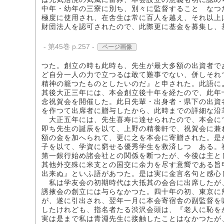
中年・幼年の三寮に別ち、別々に監督することゝなつ
極度に使用され、在舎生は常に百人を越え、それ以上
財団法人を認可されたので、此際更に基金を募集し、
- 第45巻 p.257 -
ページ画像
つた。創立の時も此時も、先生が最大多額の出資者で
ど自分一人の力で立つるは敢て難事でない、併しそれ
精神の籠つたものとしたいのだ』と申された。此語に
其後大正三年には、本会創立後十年を経たので、此年
念祝賀会を開催した。此日先輩・出身者・県下の出資
を作つて出席者に贈与したから、此時までの詳細な沿
大正五年には、先生喜寿に達せられたので、本会に
即ち先生の誕辰を以て、上野の精養軒で、祝賀会に兼
額の金を加へられて、更に之を本会に寄贈された。是
子を以て、学資に窮せる優秀学生を救済しつゝある。
第一銀行始め諸会社との関係を断つたが、今後は主と
其他外交殊に米支との国交に余力を尽す意嚮である旨
出来ぬ』といふ語があつた。是は実に金言名句と感心
私は学友会の初期時代は大抵其の会合に出席したが
誘掖会の創立には与らなかつた。四十年の初、東京に
が、遂に引出され、翌年一月に本会寄宿舎の副監督を
したけれども、指名者たる渋沢会頭は、『老人に恥を
実は是まで私は青淵先生に接触したことはなかつたが