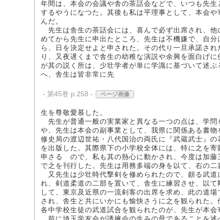
年間は、本会の会議や舎の茶話会などで、いつも先生
するやうになつた。其後も私は平理事として、本会や
んだ。
先生は舎生の茶話会には、喜んで必ず出席され、他
めてから先生に申出たところ、先生は不機嫌で、自分
ら、日を決定せよと申された。その代り一旦承諾され
り、又夜遅くまで舎生の幼稚な演説や余興を面白げに
が其の説く所は、少壮学者が単に学識に基づいて述ぶ
へ、舎生は皆非常に先
- 第45巻 p.258 -
ページ画像
生を尊敬愛慕した。
先生が普通一般の実業家と異なる一つの点は、学問
や、先生は本会の副事業として、我県に関係ある書物
修史局の渡辺世祐・八代国治の両氏に『武蔵武士』の
を出版した。其際県下の小学校全体には、特に之を寄
申さるゝので、私も其の熱心に動かされ、今度は加藤
で之を刊行した。先生は用務多端の身を以て、右の二
又先生は少壮時代撃剣を修められたので、頗る武道
れ、剣道柔道の二部を置いて、舎生に練習させ、以て
して、東京及近県の一流剣客の出席を求め、此の道場
され、舎生と共にいかにも愉快さうに之を観られた。
各中学校生徒の武道試合を観られたのが、先生が本会
前に埼玉学友会が誘掖会の生みの母であることを述