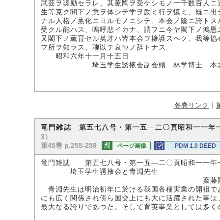
武芸ヲ奨励セラレ、其薫陶ヲ受ケシモノ一千数百人ニ
生等克ク閣下ノ意ヲ体シテ学ヲ励ミ行ヲ慎ミ、既ニ出
ナル人格ノ薫化ニヨルモノニシテ、本会ノ陰ニ誇トス
受クル能ハス、嗚呼悲イカナ、謂フニ今ヤ閣下ノ鴻恩
又閣下ノ薫育セル英才ハ皆本会ヲ擁護スヘク、我等協
フ所ヲ知ラス、聊以テ哀悼ノ辞トナス
昭和六年十一月十五日
埼玉学生誘掖会副会頭 林学博士 本多
各巻リンク
竜門雑誌 第五七八号・第一五―二〇頁昭和一一年
3）
第45巻 p.255-259
ページ画像
PDM 1.0 DEED
竜門雑誌 第五七八号・第一五―二〇頁昭和一一年
埼玉学生誘掖会と青淵先生
斎藤阿
青淵先生は明治初年に於ける我国各種実業の開祖で
にも広く関係され傍ら国交上にも大に活躍された事は
最大なる誇りであつた。そして育英事業としては多く