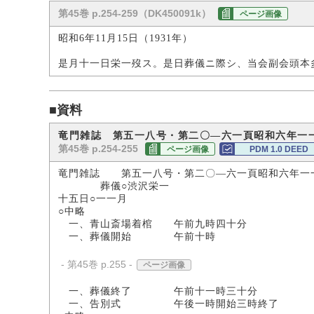
第45巻 p.254-259（DK450091k）
ページ画像
昭和6年11月15日（1931年）
是月十一日栄一歿ス。是日葬儀ニ際シ、当会副会頭本
■資料
竜門雑誌 第五一八号・第二〇―六一頁昭和六年一
第45巻 p.254-255
ページ画像
PDM 1.0 DEED
竜門雑誌 第五一八号・第二〇―六一頁昭和六年一
葬儀○渋沢栄一
十五日○一一月
○中略
一、青山斎場着棺 午前九時四十分
一、葬儀開始 午前十時
- 第45巻 p.255 -
ページ画像
一、葬儀終了 午前十一時三十分
一、告別式 午後一時開始三時終了