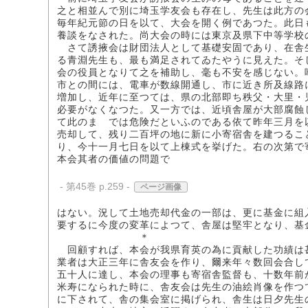
之と相並んで別に埼玉学友会も存在し、先生は此方の
毎年紀元節の日を以て、大会を開く例であつた。此日
養談をなされた。尚大会の時には東京及県下中等学校
さて誘掖会は財団法人として基礎安固であり、在舎
る青淵先生も、最も満足されてゐたやうに見えた。そ
会の役員となりて之を補助し、毫も不安を感じない。
市との間には、電車が数線開通し、市に近き所及線路
増加し、近年に至つては、県の北部即ち秩父・大里・
必要がなくなつた。又一方では、近頃舎屋が大部腐蝕
て此のまゝでは危険だといふのである依て昨年三月を
売却して、残り二百坪の地に新に小寄宿舎を建つるこ
り、今十一月七日を以て上棟式を挙げた。右の次第で
本会其者の価値の問題で
- 第45巻 p.259 -
ページ画像
はない。況して土地売却代金の一部は、更に基金に組
要するに今度の変革によつて、舎屋は堅牢となり、基
＊
回顧すれば、本会が我県育英の為に貢献した功績は
業者は大正三年に舎友会を作り、爾来年々数回会合し
五十人に達し、本会の理事も寄宿舎監督も、十数年前
米寿になられた時に、舎友会は先生の油絵肖像を作つ
に下されて、舎の集会室に掲げられ、舎生は日夕先生