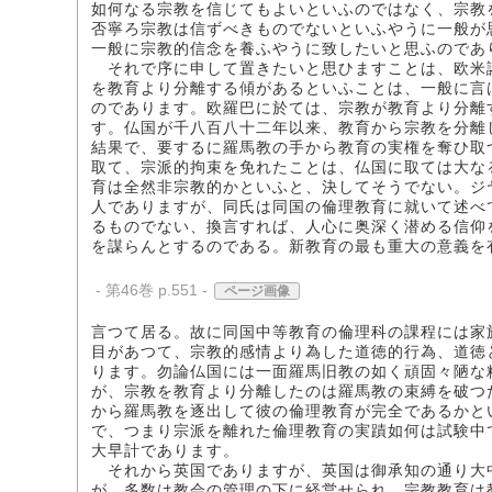
如何なる宗教を信じてもよいといふのではなく、宗教
否寧ろ宗教は信ずべきものでないといふやうに一般が
一般に宗教的信念を養ふやうに致したいと思ふのであ
それで序に申して置きたいと思ひますことは、欧米
を教育より分離する傾があるといふことは、一般に言
のであります。欧羅巴に於ては、宗教が教育より分離
す。仏国が千八百八十二年以来、教育から宗教を分離
結果で、要するに羅馬教の手から教育の実権を奪ひ取
取て、宗派的拘束を免れたことは、仏国に取ては大な
育は全然非宗教的かといふと、決してそうでない。ジ
人でありますが、同氏は同国の倫理教育に就いて述べ
るものでない、換言すれば、人心に奥深く潜める信仰
を謀らんとするのである。新教育の最も重大の意義を
- 第46巻 p.551 -
ページ画像
言つて居る。故に同国中等教育の倫理科の課程には家
目があつて、宗教的感情より為した道徳的行為、道徳
ります。勿論仏国には一面羅馬旧教の如く頑固々陋な
が、宗教を教育より分離したのは羅馬教の束縛を破つ
から羅馬教を逐出して彼の倫理教育が完全であるかと
で、つまり宗派を離れた倫理教育の実蹟如何は試験中
大早計であります。
それから英国でありますが、英国は御承知の通り大
が、多数は教会の管理の下に経営せられ、宗教教育は