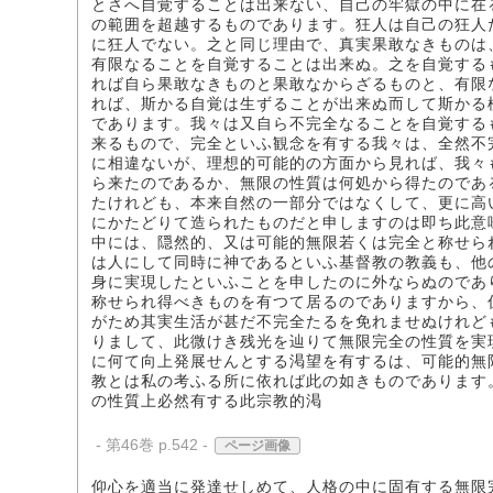
とさへ自覚することは出来ない、自己の牢獄の中に在
の範囲を超越するものであります。狂人は自己の狂人
に狂人でない。之と同じ理由で、真実果敢なきものは
有限なることを自覚することは出来ぬ。之を自覚する
れば自ら果敢なきものと果敢なからざるものと、有限
れば、斯かる自覚は生ずることが出来ぬ而して斯かる
であります。我々は又自ら不完全なることを自覚する
来るもので、完全といふ観念を有する我々は、全然不
に相違ないが、理想的可能的の方面から見れば、我々
ら来たのであるか、無限の性質は何処から得たのであ
たけれども、本来自然の一部分ではなくして、更に高
にかたどりて造られたものだと申しますのは即ち此意
中には、隠然的、又は可能的無限若くは完全と称せら
は人にして同時に神であるといふ基督教の教義も、他
身に実現したといふことを申したのに外ならぬのであ
称せられ得べきものを有つて居るのでありますから、
がため其実生活が甚だ不完全たるを免れませぬけれど
りまして、此微けき残光を辿りて無限完全の性質を実
に何て向上発展せんとする渇望を有するは、可能的無
教とは私の考ふる所に依れば此の如きものであります
の性質上必然有する此宗教的渇
- 第46巻 p.542 -
ページ画像
仰心を適当に発達せしめて、人格の中に固有する無限