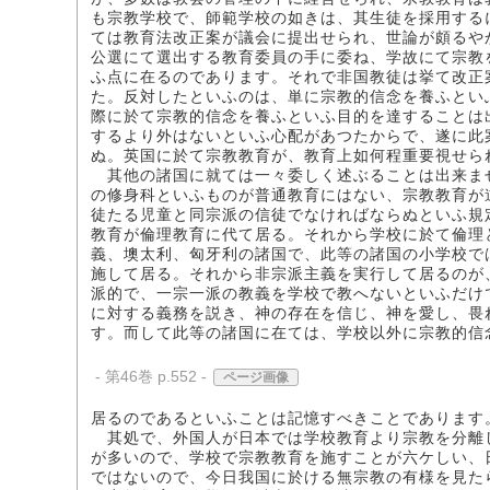
も宗教学校で、師範学校の如きは、其生徒を採用する
ては教育法改正案が議会に提出せられ、世論が頗るや
公選にて選出する教育委員の手に委ね、学故にて宗教
ふ点に在るのであります。それで非国教徒は挙て改正
た。反対したといふのは、単に宗教的信念を養ふとい
際に於て宗教的信念を養ふといふ目的を達することは
するより外はないといふ心配があつたからで、遂に此
ぬ。英国に於て宗教教育が、教育上如何程重要視せら
其他の諸国に就ては一々委しく述ぶることは出来ま
の修身科といふものが普通教育にはない、宗教教育が
徒たる児童と同宗派の信徒でなければならぬといふ規
教育が倫理教育に代て居る。それから学校に於て倫理
義、墺太利、匈牙利の諸国で、此等の諸国の小学校で
施して居る。それから非宗派主義を実行して居るのが
派的で、一宗一派の教義を学校で教へないといふだけ
に対する義務を説き、神の存在を信じ、神を愛し、畏
す。而して此等の諸国に在ては、学校以外に宗教的信
- 第46巻 p.552 -
ページ画像
居るのであるといふことは記憶すべきことであります
其処で、外国人が日本では学校教育より宗教を分離
が多いので、学校で宗教教育を施すことが六ケしい、
ではないので、今日我国に於ける無宗教の有様を見た