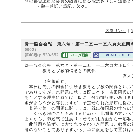
間の都合上出席会員の談論に移る能はざりしを遺憾と
○栄一談話ノ筆記ヲ欠ク。
各巻リンク
帰一協会会報 第六号・第一二五―一五六頁大正四
0002）
第46巻 p.539-552
ページ画像
PDM 1.0 DEED
帰一協会会報 第六号・第一二五―一五六頁大正四年
教育と宗教的信念との関係
高木壬太
（主題前同）
本日は先月の例会に引続き教育と宗教の関係といふ
でありますが、此問題に就ては既に本多・吉田両氏の
を可とする理由に就ては、既に十分の御説明がありま
趣があらうかと存じますが、予定せられた順序に従ひ
其処で第一の問題に関しては、既に御両君の十分の
し上ぐべき程のこともありませぬが、此問題の方から
ますから、御迷惑ではありませうが此方面から一応私
此問題を論ずるに方て先づ定むべき問題は、教育の
論のないことでありますから、単に仮定をして置けば