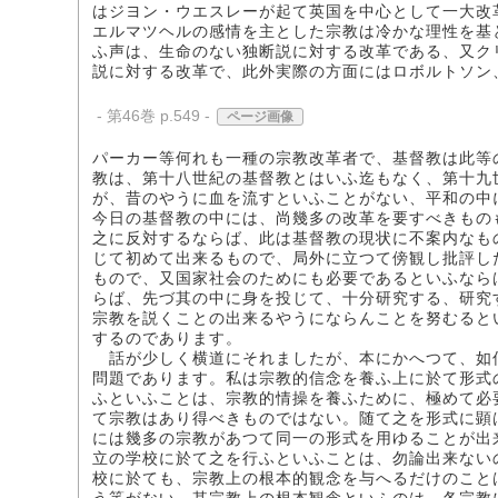
はジヨン・ウエスレーが起て英国を中心として一大改
エルマツヘルの感情を主とした宗教は冷かな理性を基
ふ声は、生命のない独断説に対する改革である、又ク
説に対する改革で、此外実際の方面にはロボルトソン
- 第46巻 p.549 -
ページ画像
パーカー等何れも一種の宗教改革者で、基督教は此等
教は、第十八世紀の基督教とはいふ迄もなく、第十九
が、昔のやうに血を流すといふことがない、平和の中
今日の基督教の中には、尚幾多の改革を要すべきもの
之に反対するならば、此は基督教の現状に不案内なも
じて初めて出来るもので、局外に立つて傍観し批評し
もので、又国家社会のためにも必要であるといふなら
らば、先づ其の中に身を投じて、十分研究する、研究
宗教を説くことの出来るやうにならんことを努むると
するのであります。
話が少しく横道にそれましたが、本にかへつて、如
問題であります。私は宗教的信念を養ふ上に於て形式
ふといふことは、宗教的情操を養ふために、極めて必
て宗教はあり得べきものではない。随て之を形式に顕
には幾多の宗教があつて同一の形式を用ゆることが出
立の学校に於て之を行ふといふことは、勿論出来ない
校に於ても、宗教上の根本的観念を与へるだけのこと