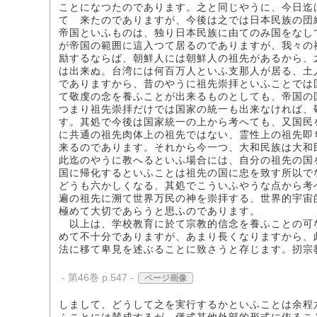
ことになつたのであります。之と同じやうに、今日迄
てゝ来たのでありますが、今後は之では日本民族の団
帝国といふものは、独り日本民族に由てのみ国をなし
が帝国の範囲に這入つて居るのでありますが、我々の
励するならば、朝鮮人には朝鮮人の祖先があるから、
は出来ぬ。台湾には何百万人といふ支那人が居る、土
でありますから、昔のやうに祖先崇拝といふことでは
て敬虔の念を養ふことが出来るものとしても、帝国の
つまり祖先崇拝だけでは国家の統一も出来なければ、
す。其処で今後は国家統一の上から考へても、又国民
に共通の祖先肉体上の祖先ではない、霊性上の祖先即
来るのであります。それから今一つ、大和民族は大和
此迄のやうに教へるといふ場合には、自分の祖先の国
国に帰化するといふことは祖先の国に忠を致す所以で
どうも六かしくなる、其処でこういふやうな点から考
遍の祖先に溯て世界万民の神を崇拝する、世界的宇宙
極めて大切であらうと思ふのであります。
以上は、学校教育に於て宗教的信念を養ふことの可
めて不十分でありますが、あまり長くなりますから、
法に移て卑見を述ぶることに致さうと存じます。扨宗
- 第46巻 p.547 -
ページ画像
しまして、どうして之を実行するかといふことは余程