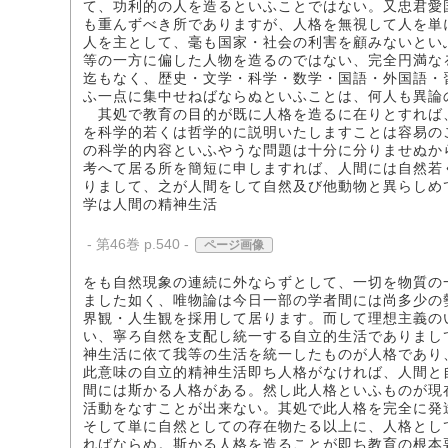
て、功利的の人を造るといふことではない。又忠君愛
も重んずべき所でありますが、人格を無視して人を単
人を主として、毫も国家・社会の利害を顧みないとい
等の一方に偏した人物を造るのではない、完全円満な
迄もなく、歴史・文学・科学・数学・国語・外国語・
ふ一点に集中せねばならぬといふことは、何人も異論
其処で教育の目的が既に人格を造るに在りとすれば
を科学的若くは哲学的に説明いたしますことは容易の
の科学的内容といふやうな問題は十分に分りませぬか
考へて居る所を簡短に申しますれば、人間には自然若
りまして、之が人間をして自然及び他動物と異らしめ
学は人間の精神生活
- 第46巻 p.540 -
ページ画像
をも自然現象の連続に外ならずとして、一切を物質の
ました如く、唯物論は今日一部の学者間には尚多少の
界観・人生観を採用して居ります。而して理想主義の
い、寧ろ自然を支配し統一する自立的生活でありまし
神生活に依て我等の生活を統一したものが人格であり
此意味の自立的精神生活即ち人格がなければ、人間と
間には斯かる人格がある。然し此人格といふものが現
活動をなすことが出来ない。其処で此人格を完全に発
そして単に自然としての存在物たる以上に、人格とし
ればならぬ。斯かる人格を造ることが即ち教育の根本