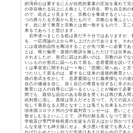
的渇仰心は要するに人が自然的要素の圧迫を遁れて完
の存在物たる以上に人格としての存在、即ち自立的の
ので、此点より見ますと、宗教心を養成するといふこ
つの異りたる方面から見たもので、宗教心を養ふとい
す。此に於て教育と宗教とは相一致するもので、又二
来るであらうと思ひます。
右申述べましたる処は甚だ不十分ではありますが、
を、一応理論の上から申し上げたのであります。それ
には道徳的品性を陶冶することが先づ第一に必要であ
とは、唯だ倫理・道徳の教訓を施しただけでは出来ぬ
されましたが、形式に囚はれ易いのは、宗教のみでな
いふものが形式に囚へられて居る。忠君愛国を説いて
くは事皇室に関すれば一々毎に『恐懼に堪へぬ』と言
つたりして居るのは、要するに従来の道徳的教育とい
徳の形式を生かして、忠君愛国なり仁義孝悌なりの道
自己の価値を信じ、深く自己の尊貴を信ずるに非ざれ
教育には人の自尊心に訴へるといふことが極めて必要
間でも、親切な品位のある取扱を受くれば再び真人間
此利亜に流し、貴様は罪人だぞと言つて、凡ての囚人
化して善良なる人間となすことは兎ても出来るもので
頃米国コロラド州の少年裁判官リンゼーは、悪いこと
悛せしむるといふことで、評判が頗る高くなつて居り
学校及び専門学校程度の生徒を六百人ばかり預かつて
んな生徒でも紳士扱にせよ、多少悪い生徒でも善人と
ねばならぬといふやうな生徒はあまり起らぬのであり