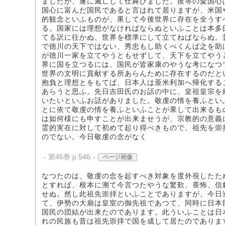
ましたが、遂に滅亡して仕舞ひました。彼等の愛国心
国心に富んだ国民であると言はれて居りますが、米国
的観念といふものが、果して今後世界に存在を全うす
る。国家には理想がなければならぬといふことは本多
てる訳に往かぬ、世界を標準にして立てねばならぬ。
で徳川の天下ではない、秀忠もし助くべくんば之を助
が徳川一家を立てやうともせずして、天下を立てやう
界に国を立つるには、国民が皆家康のやうな考になつ
世界の文明に貢献する所あらんために存在するのだと
抱負と理想とをもてば、日本人は亜米利加へ帰化する
あらうと思ふ。先日吉田氏のお話の中に、皇祖皇宗を
いたいといふお話がありました。敬虔の情を養ふとい
とに依て敬虔の情を養ふといふことが果して出来るも
は如何様にも申すことが出来ませうが、宗教的の意義
霊的実在に対して初めて起り得べきもので、祖先を崇
のでない。今日敬虔の念がなく
- 第46巻 p.546 -
ページ画像
なつたのは、敬虔の念を起すべき対象を度外視したた
とすれば、根本に溯て今言つたやうな驚歎、畏怖、信
せぬ。然し此祖先崇拝といふことでありますが、今日
て、伊勢の大廟は皇室の御先祖であつて、同時に日本
国民の団結が出来たのであります。此ういふことは日
れの民族も昔は祖先崇拝で国を成して居たのでありま