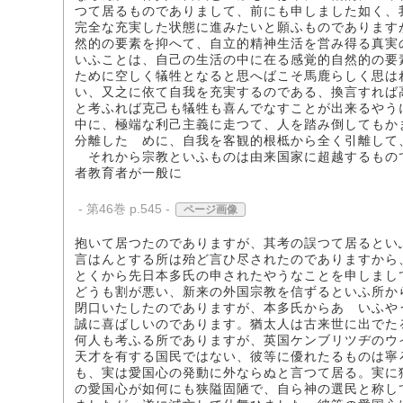
つて居るものでありまして、前にも申しました如く、
完全な充実した状態に進みたいと願ふものであります
然的の要素を抑へて、自立的精神生活を営み得る真実
いふことは、自己の生活の中に在る感覚的自然的の要
ために空しく犠牲となると思へばこそ馬鹿らしく思は
い、又之に依て自我を充実するのである、換言すれば
と考ふれば克己も犠牲も喜んでなすことが出来るやう
中に、極端な利己主義に走つて、人を踏み倒してもか
分離したゝめに、自我を客観的根柢から全く引離して
それから宗教といふものは由来国家に超越するもの
者教育者が一般に
- 第46巻 p.545 -
ページ画像
抱いて居つたのでありますが、其考の誤つて居るとい
言はんとする所は殆ど言ひ尽されたのでありますから
とくから先日本多氏の申されたやうなことを申しまし
どうも割が悪い、新来の外国宗教を信ずるといふ所か
閉口いたしたのでありますが、本多氏からあゝいふや
誠に喜ばしいのであります。猶太人は古来世に出でた
何人も考ふる所でありますが、英国ケンブリツヂのウ
天才を有する国民ではない、彼等に優れたるものは寧
も、実は愛国心の発動に外ならぬと言つて居る。実に
の愛国心が如何にも狭隘固陋で、自ら神の選民と称し