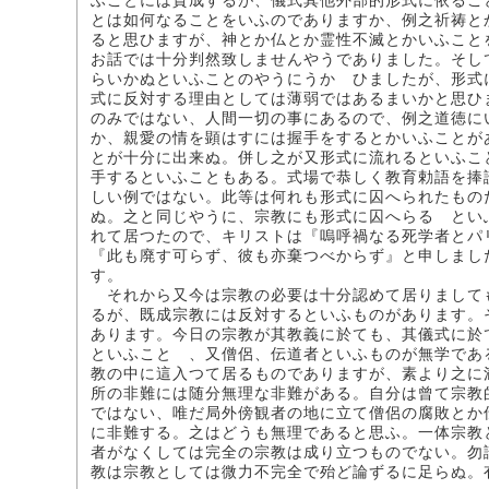
ふことには賛成するが、儀式其他外部的形式に依るこ
とは如何なることをいふのでありますか、例之祈祷と
ると思ひますが、神とか仏とか霊性不滅とかいふこと
お話では十分判然致しませんやうでありました。そし
らいかぬといふことのやうにうかゞひましたが、形式
式に反対する理由としては薄弱ではあるまいかと思ひ
のみではない、人間一切の事にあるので、例之道徳に
か、親愛の情を顕はすには握手をするとかいふことが
とが十分に出来ぬ。併し之が又形式に流れるといふこ
手するといふこともある。式場で恭しく教育勅語を捧
しい例ではない。此等は何れも形式に囚へられたもの
ぬ。之と同じやうに、宗教にも形式に囚へらるゝとい
れて居つたので、キリストは『嗚呼禍なる死学者とパ
『此も廃す可らず、彼も亦棄つべからず』と申しまし
す。
それから又今は宗教の必要は十分認めて居りまして
るが、既成宗教には反対するといふものがあります。
あります。今日の宗教が其教義に於ても、其儀式に於
といふことゝ、又僧侶、伝道者といふものが無学であ
教の中に這入つて居るものでありますが、素より之に
所の非難には随分無理な非難がある。自分は曾て宗教
ではない、唯だ局外傍観者の地に立て僧侶の腐敗とか
に非難する。之はどうも無理であると思ふ。一体宗教
者がなくしては完全の宗教は成り立つものでない。勿
教は宗教としては微力不完全で殆ど論ずるに足らぬ。