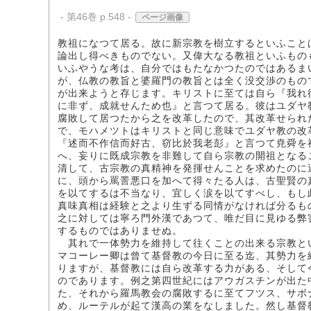
- 第46巻 p.548 -
ページ画像
教祖になつて居る。故に新宗教を樹立するといふこと
論出し得べきものでない。又偉大なる教祖といふもの
いふやうな考は、自分ではもたなかつたのではあるま
が、仏教の教旨と婆羅門の教旨とは全く没交渉のもの
が出来ようと存じます。キリストに至ては自ら『我れ
に非ず、成就せんため也』と言つて居る。彼はユダヤ
腐敗して居つたから之を改革したので、其改革せられ
で、モハメツトはキリストと同じ意味でユダヤ教の改
『述而不作信而好古、窃比於我老彭』と言つて尭舜を
へ、妄りに既成宗教を非難して自ら宗教の開祖となる
清して、古宗教の真精神を発揮せんことを求めたのに
に、頭から罵詈悪口を加へて得々たる人は、古聖賢の
を以てするは不当なり、宜しく涙を以てすべし、もし
真味真相は経験と之より生ずる同情がなければ分るも
之に対しては寧ろ門外漢であつて、唯だ目に見ゆる弊
するものではありませぬ。
其れで一体勢力を維持して往くことの出来る宗教と
マコーレー卿は曾て基督教の今日に至る迄、其勢力を
りますが、基督教には自ら改革する力がある、そして
のであります。例之第四世紀にはアウガスチンが出た
た、それから羅馬教会の腐敗するに至てフツス、サボ
め、ルーテルが起て漢高の業をなしました。然し基督