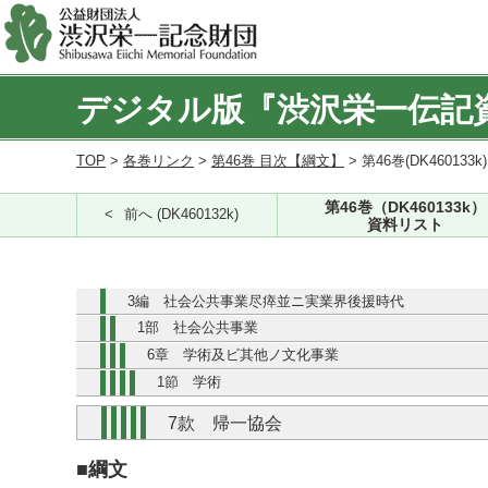
デジタル版『渋沢栄一伝記
TOP
>
各巻リンク
>
第46巻 目次【綱文】
> 第46巻(DK460133k
第46巻（DK460133k）
前へ (DK460132k)
資料リスト
3編 社会公共事業尽瘁並ニ実業界後援時代
1部 社会公共事業
6章 学術及ビ其他ノ文化事業
1節 学術
7款 帰一協会
■綱文