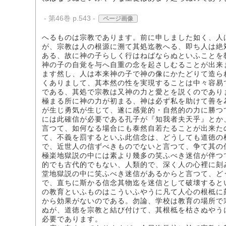
- 第46巻 p.543 -
ページ画像
へるものは宗教であります。前に申しました如く、人
が、宗教は人の根源に溯て其処迄教へる、即ち人は絶
ある、故に神の子らしく行はねばならぬといふことを
神の子の自覚を与へ自重の念を起さしむることが出来
ます然し、人は本来神の子で神の像にかたどりて造ら
くありまして、其本然の性を実現することは中々容易
である、其処で宗教は又神の力と愛とを説くのであり
極まる所に神の力が初まる、神は必ず私を助けて善を
が生じ勇気が生じて、遂に感覚的・自然的の力に勝つ
には此確信が必要である孔子が『知我者夫天乎』とか
言つて、如何なる場合にも泰然自若たることが出来た
て、不義を罰するといふ此信念は、どうしても道徳の
で、近世人の信ずべきものでないと言つて、争て其の
極楽地獄説の中には素より幾多の笑ふべき迷信が伴つ
的でも古代的でもない、人類的で、深く人の心裡に刻
堂地獄説の中に笑ふべき迷信があるからと言つて、ど
で、直ちに斯かる信念其物迄を迷信として破壊すると
の教育といふものはこういふやうに凡て人心の根柢に
から効果がないのである。勿論、学校は教育の場所で
ぬが、道徳を宗教と結び付けて、其根柢を枯さぬやう
必要であります。