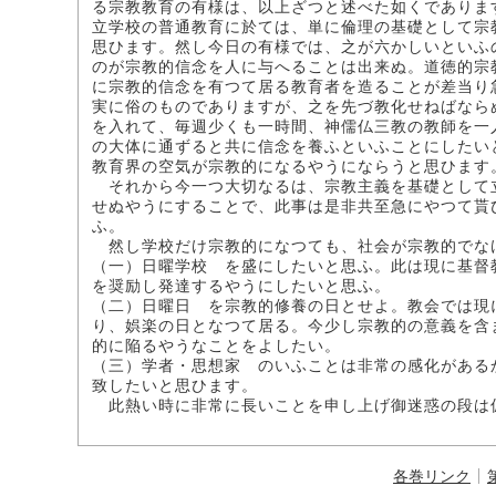
る宗教教育の有様は、以上ざつと述べた如くでありま
立学校の普通教育に於ては、単に倫理の基礎として宗
思ひます。然し今日の有様では、之が六かしいといふ
のが宗教的信念を人に与へることは出来ぬ。道徳的宗
に宗教的信念を有つて居る教育者を造ることが差当り
実に俗のものでありますが、之を先づ教化せねばなら
を入れて、毎週少くも一時間、神儒仏三教の教師を一
の大体に通ずると共に信念を養ふといふことにしたい
教育界の空気が宗教的になるやうにならうと思ひます
それから今一つ大切なるは、宗教主義を基礎として
せぬやうにすることで、此事は是非共至急にやつて貰
ふ。
然し学校だけ宗教的になつても、社会が宗教的でな
（一）日曜学校 を盛にしたいと思ふ。此は現に基督
を奨励し発達するやうにしたいと思ふ。
（二）日曜日 を宗教的修養の日とせよ。教会では現
り、娯楽の日となつて居る。今少し宗教的の意義を含
的に陥るやうなことをよしたい。
（三）学者・思想家 のいふことは非常の感化がある
致したいと思ひます。
此熱い時に非常に長いことを申し上げ御迷惑の段は
各巻リンク