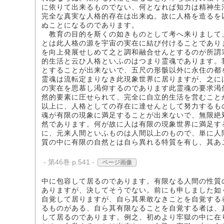
に依りて出来るものでない、何となれば知力は精神生
完全な真実な人格的存在は出来ぬ。故に人格を造るを
ぬことになるのであります。
教育の目的を斯くの如きものとして考へ来りまして
とは此人格の源を宇宙の実在に結び付けることであり
を向上発展せしめて之と調和融合せんとするのが所謂
的生活と云ひ人格といふのはつまり霊魂であります。
とすることが出来ないで、五尺の形骸以外に永住の都
霊魂は流転定まりなき此現象世界に居りますが、之に
の実在を思慕し渇仰するのであります此霊魂の要求渇
然的要素に圧せられて、完全に自立的生活を営むこと
以上に、人格としての存在に達せんとして努力するも
魂が有限の現象に満足することが出来ないで、無限絶
然であります。何が故に人は有限の現象世界に満足す
に、元来人間といふものは人間以上のもので、単に人
質の中に有限の自然とは自ら異れる特質を有し、其あ
- 第46巻 p.541 -
ページ画像
中に包容して居るのであります。有限なる人間の性質
ありますが、決してそうでない。前にも申しました如
自覚して居りますが、自ら其果敢なきことを自覚する
るものがある、自ら其有限なることを自覚する者は、
して居るのであります。例之、初めより牢獄の中に在