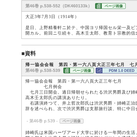
第46巻 p.538-552（DK460133k）
ページ画像
大正3年7月3日（1914年）
是日、上野精養軒ニ於テ、中国ヨリ帰国セル栄一及ビ
開カル。前回ニ引続キ、高木壬太郎、教育ト宗教的信
■資料
帰一協会会報 第四・第一六八頁大正三年七月 七
第46巻 p.538-539
ページ画像
PDM 1.0 DEED
帰一協会会報 第四・第一六八頁大正三年七月
七月例会
七月三日開会。過日帰朝せられたる渋沢男爵及び姉
高木壬太郎氏の講演ありたり。
右講演終つて、井上哲次郎氏は渋沢男爵・姉崎正治
辞を述べられ、次で渋沢男爵は支那旅行談、特に中日
- 第46巻 p.539 -
ページ画像
姉崎氏は米国ハーヷアード大学に於ける一年間の生活