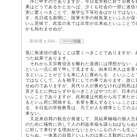
序に申すのでありますが、今日迄学校に於て宗教を
果はどうであるかと云へば、少くも社会の一部に迷信
実に驚くべきことで、無学な下等社会ばかりではない
す。先日或る新聞に、陸軍大学の校長某といふ人が深
いふ意味で、此迄の名では出世が出来ぬといふことで
かも知れませぬが、
- 第46巻 p.544 -
ページ画像
兎に角迷信の盛なことは驚くべきことでありますが、
つた結果であります。
それから又宗教信念を離れた道徳には理想がない、
といふ一点に就て申して見まする。由来日本人は名誉
るといふことがどうも単に人に褒めらるゝといふこと
ではなくして、人を相手にしての事であります。故に
せぬのでありますが、其代り人が褒めなければ戦死は
見ざるとに拘はらずやるべきことはやつたが、日本の
いふことでありますが、此相違は何処から出て来たか
るといふ所に関係する。名誉を重んずるといふことは
る、今日迄の学校教育は、凡てが人を標準としての上
来ない。
又近来自我の観念が発達して、其結果極端の個人主
のために犠牲に供して人の利益幸福を謀らねばならぬ
に対して孝行する理由がないとかいふものさへも生じ
ならぬ。一体真の自我といふものは単に主観的にのみ