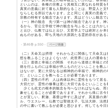
う筈がない。其宗教上の根本観念といふのは、各宗教
といふのは、各種の宗教より其相互に異なれる特質を
真実の意義に於て最も人類的なることは、野蛮人と文
ならしむる所以であります。之と同じく真実の意義で
宗教の特有する観念であります。其はどういふ観念で
（一）神の観念 先づ第一は神の観念であります。神
るから、官公立学校で神の観念を与ふることは六かし
と云ひ、仏教では仏と云ひ、又哲学上では絶対とか本
ぬものがある、即ち天地の大原因たる霊的存在がある
- 第46巻 p.550 -
ページ画像
（二）天命又は摂理 それから之に関係して天命又は
想を教ふることはよくないが、此世界には人の運命を
（三）道徳と幸福との関係 それから道徳と幸福との
徳を行ふものには幸福が伴ふものだといふことを教ふ
はないが、更に大切なるは精神的の幸福で、精神的の
だ、といふことを教へることが必要であります。
（四）霊性の不朽 人は肉体以外に霊性をもつて居る
大切だが、霊性の修養は更に大切であるといふことを
少くも此丈の根本的観念を与へなければならぬ、而
象せしむることが必要であります。それから殊に古今
とが宜しい。釈迦、基督は申すに及ばず、其直接の弟
ル、ウエスレー、仏教では聖徳太子、弘法大師、法然
の中に書いて教ふるが必要と思ひます。何しても今日