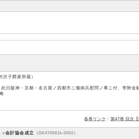
子爵家所蔵）
、此日阪神・京都・名古屋ノ四都市ニ傷病兵慰問ノ事ニ付、寄附金
略
各巻リンク
第47巻 目次
（DK470081k-0002）
 ○会計協会成立