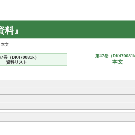
資料』
) 本文
第47巻（DK470081
47巻（DK470081k）
本文
資料リスト