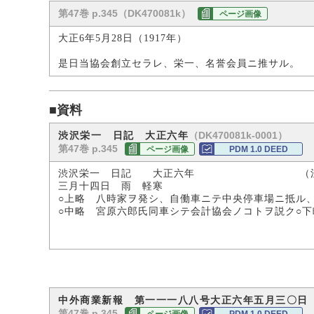
第47巻 p.345（DK470081k）
ページ画像
大正6年5月28日（1917年）
是日当協会創立セラレ、栄一、名誉会員ニ推サル。
■資料
（DK470081k-0001）
渋沢栄一 日記 大正六年
第47巻 p.345
ページ画像
PDM 1.0 DEED
渋沢栄一 日記 大正六年 （渋沢
三月十四日 雨 軽寒
○上略 八時家ヲ発シ、自働車ニテ中央停車場ニ抵ル
○中略 宮原六郎氏同車シテ会計協会ノコトヲ説ク○下
中外商業新報 第一一一八八号大正六年五月三〇日
第47巻 p.345