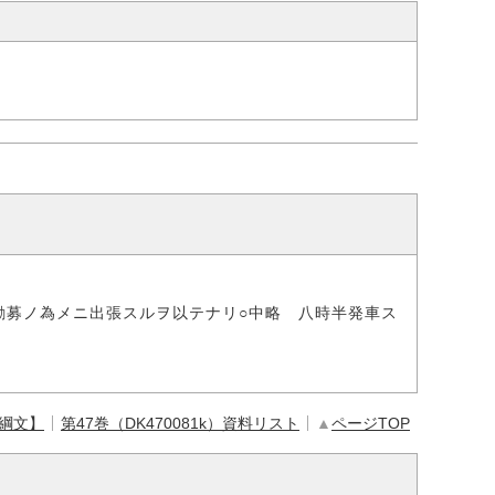
勧募ノ為メニ出張スルヲ以テナリ○中略 八時半発車ス
【綱文】
第47巻（DK470081k）資料リスト
▲
ページTOP