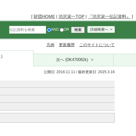
[
財団HOME
|
渋沢栄一TOP
|
『渋沢栄一伝記資料』
]
AND
OR
詳細検索へ
凡例
更新履歴
このサイトについて
k）
次へ (DK470082k)
公開日: 2016.11.11 / 最終更新日: 2025.3.16