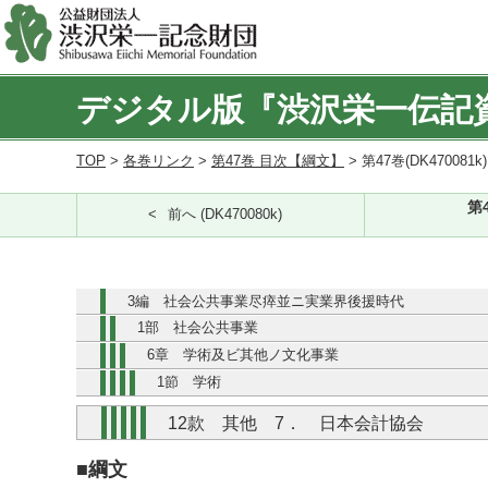
デジタル版『渋沢栄一伝記
TOP
>
各巻リンク
>
第47巻 目次【綱文】
> 第47巻(DK470081k
第
前へ (DK470080k)
3編 社会公共事業尽瘁並ニ実業界後援時代
1部 社会公共事業
6章 学術及ビ其他ノ文化事業
1節 学術
12款 其他 7． 日本会計協会
■綱文