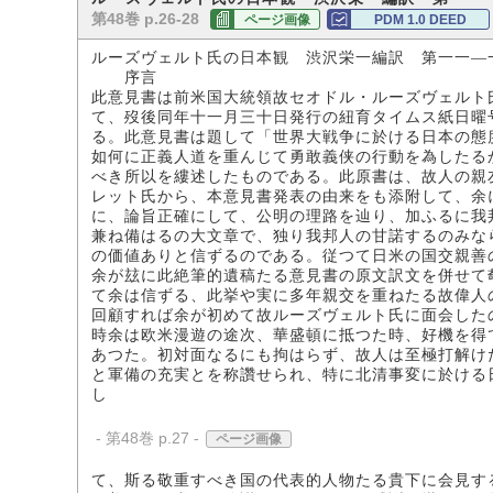
第48巻 p.26-28
ページ画像
PDM 1.0 DEED
ルーズヴェルト氏の日本観 渋沢栄一編訳 第一一―
序言
此意見書は前米国大統領故セオドル・ルーズヴェルト
て、歿後同年十一月三十日発行の紐育タイムス紙日曜
る。此意見書は題して「世界大戦争に於ける日本の態
如何に正義人道を重んじて勇敢義侠の行動を為したる
べき所以を縷述したものである。此原書は、故人の親
レット氏から、本意見書発表の由来をも添附して、余
に、論旨正確にして、公明の理路を辿り、加ふるに我
兼ね備はるの大文章で、独り我邦人の甘諾するのみな
の価値ありと信ずるのである。従つて日米の国交親善
余が玆に此絶筆的遺稿たる意見書の原文訳文を併せて
て余は信ずる、此挙や実に多年親交を重ねたる故偉人
回顧すれば余が初めて故ルーズヴェルト氏に面会した
時余は欧米漫遊の途次、華盛頓に抵つた時、好機を得
あつた。初対面なるにも拘はらず、故人は至極打解け
と軍備の充実とを称讚せられ、特に北清事変に於ける
し
- 第48巻 p.27 -
ページ画像
て、斯る敬重すべき国の代表的人物たる貴下に会見す