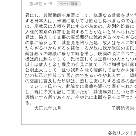
- 第48巻 p.28 -
ページ画像
異にし、其挙動頗る粗野にして、低廉なる賃銀を以て
する日本人は、米国に取りては歓迎し得べきものでな
は、宗教又は人種を異にするが為めの、差別的処置に
人種的差別の存在を意識することがないと答へられた
界は、協力して支那の実業開発に勉めざるべからざる
の事に論及して、其意見を諮うた処、故人はそれに対
たらざるべからざるを確信するが故に我が米国の国民
尚ほ種々の雑談に移りて時を消し、晩鴉の頃に至つて
機は終に到らずして、氏は空しく白玉楼中の人となつ
以上は故人と余と両度の会見に於て、互に胸襟を吐露
公明正大にして、且つ我邦を能く理解して居たかを知
ひの知己と推尊して居たのであるが今や其人亡し、嗚
の交誼に言及した所以は、蓋し亡友に対する追慕の至
ミレット氏から、此論文に書簡を添へて寄せられた
し、既に序文を記して置いたが、其後病気になつた事
遺憾とする所であるが、今や此に出版を見るに至つた
る。
大正九年九月 子爵渋沢栄
各巻リンク