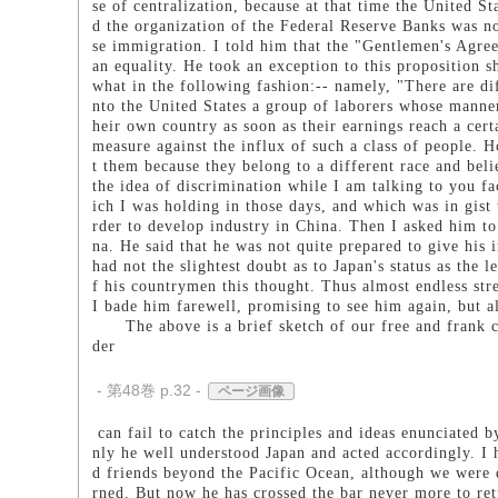
se of centralization, because at that time the United S
d the organization of the Federal Reserve Banks was n
se immigration. I told him that the "Gentlemen's Agree
an equality. He took an exception to this proposition 
what in the following fashion:-- namely, "There are di
nto the United States a group of laborers whose manne
heir own country as soon as their earnings reach a cert
measure against the influx of such a class of people. H
t them because they belong to a different race and belie
the idea of discrimination while I am talking to you f
ich I was holding in those days, and which was in gist
rder to develop industry in China. Then I asked him 
na. He said that he was not quite prepared to give his
had not the slightest doubt as to Japan's status as the l
f his countrymen this thought. Thus almost endless stre
I bade him farewell, promising to see him again, but a
The above is a brief sketch of our free and frank co
der
- 第48巻 p.32 -
ページ画像
can fail to catch the principles and ideas enunciated b
nly he well understood Japan and acted accordingly. I
d friends beyond the Pacific Ocean, although we were di
rned. But now he has crossed the bar never more to re