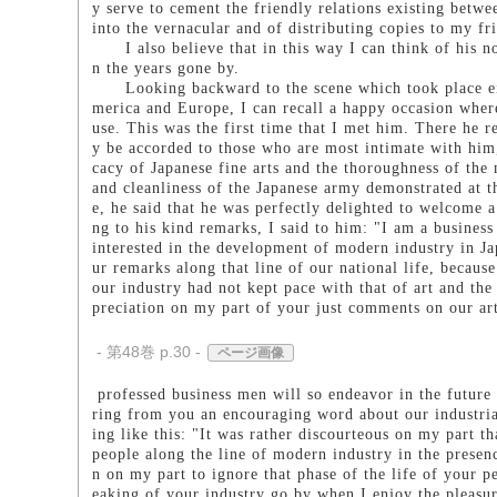
y serve to cement the friendly relations existing betw
into the vernacular and of distributing copies to my f
I also believe that in this way I can think of his no
n the years gone by.
Looking backward to the scene which took place eig
merica and Europe, I can recall a happy occasion wher
use. This was the first time that I met him. There he 
y be accorded to those who are most intimate with him, 
cacy of Japanese fine arts and the thoroughness of the 
and cleanliness of the Japanese army demonstrated at t
e, he said that he was perfectly delighted to welcome a
ng to his kind remarks, I said to him: "I am a busines
interested in the development of modern industry in J
ur remarks along that line of our national life, becaus
our industry had not kept pace with that of art and th
preciation on my part of your just comments on our a
- 第48巻 p.30 -
ページ画像
professed business men will so endeavor in the future 
ring from you an encouraging word about our industria
ing like this: "It was rather discourteous on my part t
people along the line of modern industry in the presen
n on my part to ignore that phase of the life of your pe
eaking of your industry go by when I enjoy the pleasu