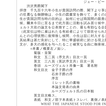
ジェー・ビー・ミレ
渋沢男爵閣下
拝啓 千九百十六年小生が貴国訪問の際、閣下より享
の壮麓なる御贈物は、小生の図書室を飾りて、多くの
生が貴国訪問当時の目的は、如何にせば両国間の親善
候。爾来今日に至るまで此方面に活動を試み居り候中
ェルト大佐の論文を公表致すことの、最も有効なる企
（此宣伝は特に雇はれたる有給者によりて鼓吹せられ
んとの心理状態に復帰致し候間、小生は玆に封入する
其結果は甚だ良好にして、特に華盛頓府に於ける現上
文が、多大の感化を与へたること確実なる由に御座候
○本書ノ概要左ノ如シ。
菊版・並製
和文 五二頁（序文共）目次一頁
英文 三八頁（英訳序文共）目次一頁
巻頭 ルーズヴェルト肖像一葉 署名附
和文目次 金子子爵の序
石井子爵の序
序言
ミレット氏の書翰
本論文発表の由来
ルーズヴェルト氏の日本観
英文目次略ス。
表紙 和文ノ部ヲ本表紙トスレバ、裏側ノ表紙（
WHAT THE JAPANESE STOOD FOR IN T