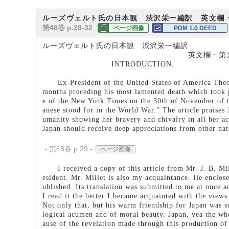
ルーズヴェルト氏の日本観 渋沢栄一編訳 英文欄
第48巻 p.28-32
ページ画像
PDM 1.0 DEED
ルーズヴェルト氏の日本観 渋沢栄一編訳
英文欄・第九―一五頁 
INTRODUCTION.
Ex-President of the United States of America Theodo
months preceding his most lamented death which took p
e of the New York Times on the 30th of November of th
anese stood for in the World War." The article praises 
umanity showing her bravery and chivalry in all her ac
Japan should receive deep appreciations from other nat
- 第48巻 p.29 -
ページ画像
I received a copy of this article from Mr. J. B. Mille
esident. Mr. Millet is also my acquaintance. He enclose
ublished. Its translation was submitted to me at once a
I read it the better I became acquainted with the views
Not only that, but his warm friendship for Japan was so
logical acumen and of moral beauty. Japan, yea the who
ause of the revelation made through this production of 