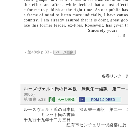
this effort and after a while decided that a most effec
e for me to publish at the right time. As our public ha
a frame of mind to listen more judicially, I have caus
country. I am already assured that it is doing great g
nce this former leader, ex-Pres. Roosevelt, has given 
Sincerely yours,
J. B. MILLE
- 第48巻 p.33 -
ページ画像
各巻リンク
ルーズヴェルト氏の日本観 渋沢栄一編訳 第二一
0005）
第48巻 p.33
ページ画像
PDM 1.0 DEED
ルーズヴェルト氏の日本観 渋沢栄一編訳 第二一―
ミレット氏の書翰
千九百十九年十二月三日
紐育市センチュリー倶楽部に於