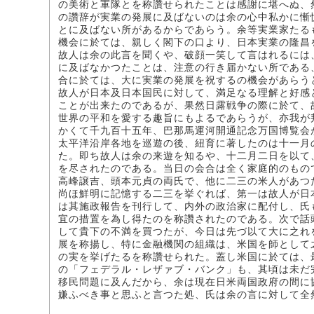
の美術と軍隊とを称讚せられたことは感謝に堪へぬ、
の讚辞が実業の発展に及ばないのは余の心中私かに慚
とに及ばない所があるからであらう。余等実業家たる
機会に於ては、親しく閣下の口より、日本実業の隆昌
故人は余の此言を聞くや、破顔一笑して言はれるには
に及ばなかつたことは、注意の行き届かない所である
合に於ては、大に実業の発展を祝するの機会があらう
故人が日本及日本国民に対して、満足なる理解と好感
ことが出来たのであるが、果然日露戦争の際に於て、
世界の平和を愛する趣旨にもよるであらうが、亦我が
かくて千九百十五年、巴那馬運河開通記念万国博覧会
太平洋沿岸各地を巡遊の後、紐育に著したのは十一月
た。即ち故人は余の来遊を知るや、十二月二日を以て
を尽されたのである。当日の会合は全く家庭的のもの
高峰譲吉、頭本元貞の両氏で、他に二三の米人があつ
尚ほ鮮明に記憶する二三を挙ぐれば、第一は故人が日
は其施政報告を刊行して、内外の政治家に配付し、氏
宜の措置を為し得たのを称讚されたのである。次で話
して貴下の不満を買つたが、今日は先づ以て大に之れ
展を称揚し、特に金融機関の組織は、米国を師として
の実を挙げたるを称讚せられた。蓋し米国に於ては、
の「フェデラル・レザァブ・バンク」も、其頃は未だ
移民問題に及んだから、余は現在日米両国政府の間に
嫌ふべき事と思ふと言つた処、氏は余の言に対して全