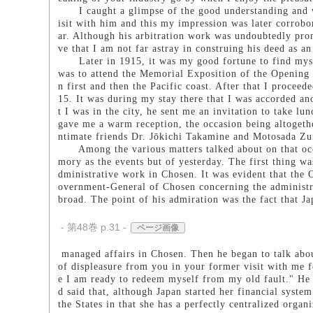
I caught a glimpse of the good understanding and war
isit with him and this my impression was later corrob
ar. Although his arbitration work was undoubtedly prom
ve that I am not far astray in construing his deed as a
Later in 1915, it was my good fortune to find myself
was to attend the Memorial Exposition of the Opening 
n first and then the Pacific coast. After that I procee
15. It was during my stay there that I was accorded an
t I was in the city, he sent me an invitation to take 
gave me a warm reception, the occasion being altogeth
ntimate friends Dr. Jōkichi Takamine and Motosada Zu
Among the various matters talked about on that occas
mory as the events but of yesterday. The first thing w
dministrative work in Chosen. It was evident that the 
overnment-General of Chosen concerning the administra
broad. The point of his admiration was the fact that Ja
- 第48巻 p.31 -
ページ画像
managed affairs in Chosen. Then he began to talk about
of displeasure from you in your former visit with me f
e I am ready to redeem myself from my old fault." He
d said that, although Japan started her financial system
the States in that she has a perfectly centralized orga