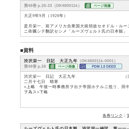
第48巻 p.26-33（DK480011k）
ページ画像
大正9年9月（1920年）
是月栄一、前アメリカ合衆国大統領故セオドル・ルー
ニ依嘱シテ翻訳セシメ「ルーズヴェルト氏の日本観」
■資料
（DK480011k-0001）
渋沢栄一 日記 大正九年
第48巻 p.26
ページ画像
PDM 1.0 DEED
渋沢栄一 日記 大正九年 （渋沢
二月十七日 晴寒
○上略 午後一時事務所ヲ出テ帝国ホテルニ抵リ、田
ヲ為ス○下略
各巻リンク
ルーズヴェルト氏の日本観 渋沢栄一編訳 第一一