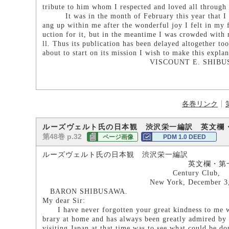
tribute to him whom I respected and loved all through 
It was in the month of February this year that I rec
ang up within me after the wonderful joy I felt in my f
uction for it, but in the meantime I was crowded with
ll. Thus its publication has been delayed altogether too
about to start on its mission I wish to make this explan
VISCOUNT E. SHIBUSA
各巻リンク
ルーズヴェルト氏の日本観 渋沢栄一編訳 英文欄
第48巻 p.32
ページ画像
PDM 1.0 DEED
ルーズヴェルト氏の日本観 渋沢栄一編訳
英文欄・第一七頁 大正
Century Club,
New York, December 3, 1
BARON SHIBUSAWA.
My dear Sir:
I have never forgotten your great kindness to me wh
brary at home and has always been greatly admired by 
visiting Japan at that time was to see what could be do