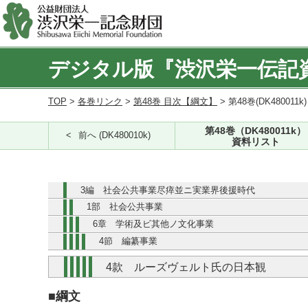
デジタル版『渋沢栄一伝記
TOP
>
各巻リンク
>
第48巻 目次【綱文】
> 第48巻(DK480011k
第48巻（DK480011k）
前へ (DK480010k)
資料リスト
3編 社会公共事業尽瘁並ニ実業界後援時代
1部 社会公共事業
6章 学術及ビ其他ノ文化事業
4節 編纂事業
4款 ルーズヴェルト氏の日本観
■綱文