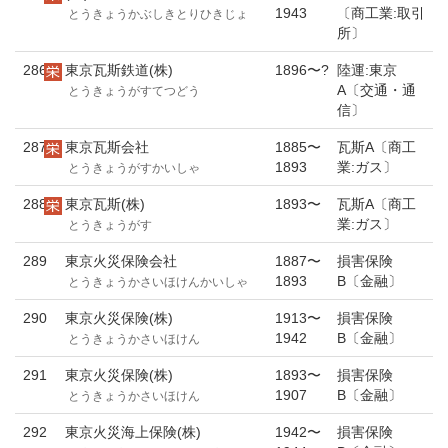
1943
〔商工業:取引
とうきょうかぶしきとりひきじょ
所〕
286
東京瓦斯鉄道(株)
1896〜?
陸運:東京
A〔交通・通
とうきょうがすてつどう
信〕
287
東京瓦斯会社
1885〜
瓦斯A〔商工
1893
業:ガス〕
とうきょうがすかいしゃ
288
東京瓦斯(株)
1893〜
瓦斯A〔商工
業:ガス〕
とうきょうがす
289
東京火災保険会社
1887〜
損害保険
1893
B〔金融〕
とうきょうかさいほけんかいしゃ
290
東京火災保険(株)
1913〜
損害保険
1942
B〔金融〕
とうきょうかさいほけん
291
東京火災保険(株)
1893〜
損害保険
1907
B〔金融〕
とうきょうかさいほけん
292
東京火災海上保険(株)
1942〜
損害保険