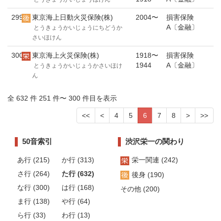
299
東京海上日動火災保険(株)
2004〜
損害保険
A〔金融〕
とうきょうかいじょうにちどうか
さいほけん
300
東京海上火災保険(株)
1918〜
損害保険
1944
A〔金融〕
とうきょうかいじょうかさいほけ
ん
全 632 件 251 件〜 300 件目を表示
<<
<
4
5
6
7
8
>
>>
50音索引
渋沢栄一の関わり
あ行 (215)
か行 (313)
栄一関連 (242)
さ行 (264)
た行 (632)
後身 (190)
な行 (300)
は行 (168)
その他 (200)
ま行 (138)
や行 (64)
ら行 (33)
わ行 (13)