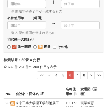
｜
※ 開始年や終了年が一致するもの
名称使用年 （範囲）
〜
※ 左記の範囲が含まれるもの
渋沢栄一の関わり
栄一関連
後身
その他
検索結果：50音 = た行
全 632 件 251 件〜 300 件目を表示
<<
<
4
5
6
7
8
>
>>
名称使
変遷図〔業
No.
会社名・団体名
用年
種〕
251
東京工業大学理工学部附属工
1961〜
実業教育