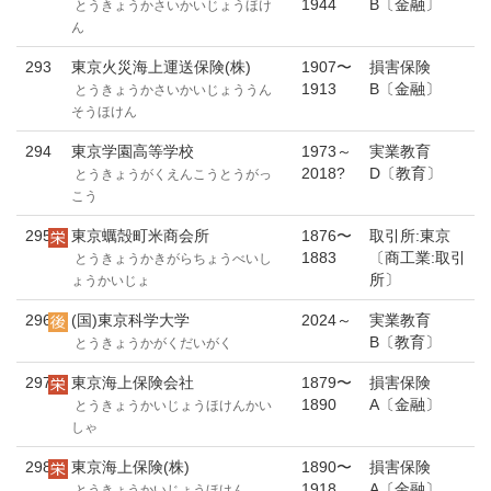
1944
B〔金融〕
とうきょうかさいかいじょうほけ
ん
293
東京火災海上運送保険(株)
1907〜
損害保険
1913
B〔金融〕
とうきょうかさいかいじょううん
そうほけん
294
東京学園高等学校
1973～
実業教育
2018?
D〔教育〕
とうきょうがくえんこうとうがっ
こう
295
東京蠣殻町米商会所
1876〜
取引所:東京
1883
〔商工業:取引
とうきょうかきがらちょうべいし
所〕
ょうかいじょ
296
(国)東京科学大学
2024～
実業教育
B〔教育〕
とうきょうかがくだいがく
297
東京海上保険会社
1879〜
損害保険
1890
A〔金融〕
とうきょうかいじょうほけんかい
しゃ
298
東京海上保険(株)
1890〜
損害保険
1918
A〔金融〕
とうきょうかいじょうほけん