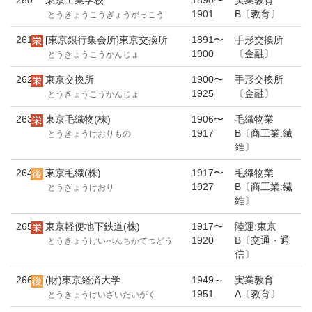
260
東京工業学校
1890〜
実業教育
1901
B〔教育〕
とうきょうこうぎょうがっこう
261
[東京銀行集会所]東京交換所
1891〜
手形交換所
1900
〔金融〕
とうきょうこうかんじょ
262
東京交換所
1900〜
手形交換所
1925
〔金融〕
とうきょうこうかんじょ
263
東京毛織物(株)
1906〜
毛織物業
1917
B〔商工業:繊
とうきょうけおりもの
維〕
264
東京毛織(株)
1917〜
毛織物業
1927
B〔商工業:繊
とうきょうけおり
維〕
265
東京軽便地下鉄道(株)
1917〜
陸運:東京
1920
B〔交通・通
とうきょうけいべんちかてつどう
信〕
266
(財)東京経済大学
1949～
実業教育
1951
A〔教育〕
とうきょうけいざいだいがく