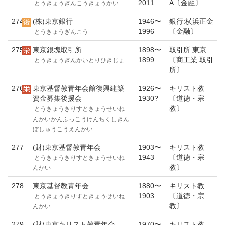
2011
A〔金融〕
とうきょうぎんこうきょうかい
274
(株)東京銀行
1946〜
銀行:横浜正金
1996
〔金融〕
とうきょうぎんこう
275
東京銀塊取引所
1898〜
取引所:東京
1899
〔商工業:取引
とうきょうぎんかいとりひきじょ
所〕
276
東京基督教青年会館復興建築
1926〜
キリスト教
資金募集後援会
1930?
〔道徳・宗
教〕
とうきょうきりすときょうせいね
んかいかんふっこうけんちくしきん
ぼしゅうこうえんかい
277
(財)東京基督教青年会
1903〜
キリスト教
1943
〔道徳・宗
とうきょうきりすときょうせいね
教〕
んかい
278
東京基督教青年会
1880〜
キリスト教
1903
〔道徳・宗
とうきょうきりすときょうせいね
教〕
んかい
279
(財)東京キリスト教青年会
1970〜
キリスト教