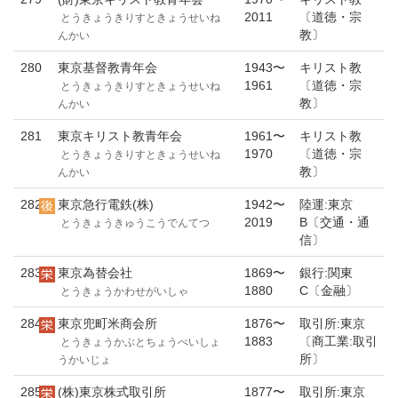
2011
〔道徳・宗
とうきょうきりすときょうせいね
教〕
んかい
280
東京基督教青年会
1943〜
キリスト教
1961
〔道徳・宗
とうきょうきりすときょうせいね
教〕
んかい
281
東京キリスト教青年会
1961〜
キリスト教
1970
〔道徳・宗
とうきょうきりすときょうせいね
教〕
んかい
282
東京急行電鉄(株)
1942〜
陸運:東京
2019
B〔交通・通
とうきょうきゅうこうでんてつ
信〕
283
東京為替会社
1869〜
銀行:関東
1880
C〔金融〕
とうきょうかわせがいしゃ
284
東京兜町米商会所
1876〜
取引所:東京
1883
〔商工業:取引
とうきょうかぶとちょうべいしょ
所〕
うかいじょ
285
(株)東京株式取引所
1877〜
取引所:東京