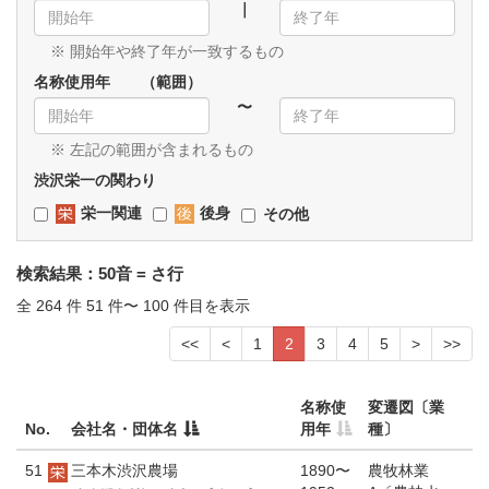
｜
※ 開始年や終了年が一致するもの
名称使用年 （範囲）
〜
※ 左記の範囲が含まれるもの
渋沢栄一の関わり
栄一関連
後身
その他
検索結果：50音 = さ行
全 264 件 51 件〜 100 件目を表示
<<
<
1
2
3
4
5
>
>>
名称使
変遷図〔業
No.
会社名・団体名
用年
種〕
51
三本木渋沢農場
1890〜
農牧林業