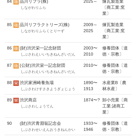
84
品川リフラ(株)
2025～
煉瓦製造業
〔商工業:窯
しながわりふら
業〕
85
品川リフラクトリーズ(株)
2009～
煉瓦製造業
2025
〔商工業:窯
しながわりふらくとりーず
業〕
86
(財)渋沢栄一記念財団
2003〜
修養団体〔道
2010
徳・宗教〕
しぶさわえいいちきねんざいだん
87
(公財)渋沢栄一記念財団
2010〜
修養団体〔道
徳・宗教〕
しぶさわえいいちきねんざいだん
88
渋沢家洲崎養魚場
1890〜
水産業B〔農
1913
林水産〕
しぶさわけすさきようぎょじょう
89
渋沢商店
1874〜?
卸小売業〔商
工業:諸商工
しぶさわしょうてん
業〕
90
(財)渋沢青淵翁記念会
1933〜
修養団体〔道
1946
徳・宗教〕
しぶさわせいえんおうきねんかい