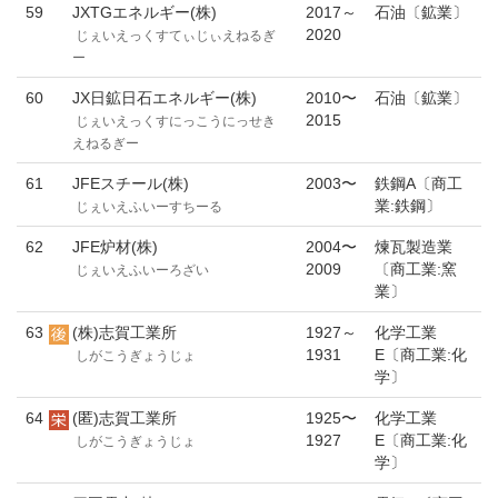
59
JXTGエネルギー(株)
2017～
石油〔鉱業〕
2020
じぇいえっくすてぃじぃえねるぎ
ー
60
JX日鉱日石エネルギー(株)
2010〜
石油〔鉱業〕
2015
じぇいえっくすにっこうにっせき
えねるぎー
61
JFEスチール(株)
2003〜
鉄鋼A〔商工
業:鉄鋼〕
じぇいえふいーすちーる
62
JFE炉材(株)
2004〜
煉瓦製造業
2009
〔商工業:窯
じぇいえふいーろざい
業〕
63
(株)志賀工業所
1927～
化学工業
1931
E〔商工業:化
しがこうぎょうじょ
学〕
64
(匿)志賀工業所
1925〜
化学工業
1927
E〔商工業:化
しがこうぎょうじょ
学〕