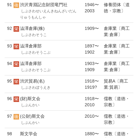
91
渋沢青淵記念財団竜門社
1946〜
修養団体〔道
2003
徳・宗教〕
しぶさわせいえんきねんざいだん
りゅうもんしゃ
92
澁澤倉庫(株)
1909〜
倉庫業〔商工
業:倉庫〕
しぶさわそうこ
93
澁澤倉庫部
1897〜
倉庫業〔商工
1902
業:倉庫〕
しぶさわそうこぶ
94
澁澤倉庫部
1903〜
倉庫業〔商工
1909
業:倉庫〕
しぶさわそうこぶ
95
渋沢貿易(名)
1918〜
貿易A〔商工
1919?
業:貿易〕
しぶさわぼうえき
96
(財)斯文会
1918〜
儒教〔道徳・
2010
宗教〕
しぶんかい
97
(公財)斯文会
2010〜
儒教〔道徳・
宗教〕
しぶんかい
98
斯文学会
1880〜
儒教〔道徳・