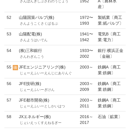
1952
A〔農林水
さんぼんぎしぶさわのうじょう
産〕
52
山陽国策パルプ(株)
1972〜
製紙業〔商工
1993
業:紙パルプ〕
さんようこくさくぱるぷ
53
山陽配電(株)
1941〜
電気B〔商工
1942
業:電力〕
さんようはいでん
54
(株)三和銀行
1933〜
銀行:横浜正金
2002
〔金融〕
さんわぎんこう
55
JFEエンジニアリング(株)
2003～
鉄鋼A〔商工
業:鉄鋼〕
じぇーえふいーえんじにありんぐ
56
JFE技研(株)
2003～
鉄鋼A〔商工
2009
業:鉄鋼〕
じぇーえふいーぎけん
57
JFE都市開発(株)
2003～
鉄鋼A〔商工
2011
業:鉄鋼〕
じぇーえふいーとしかいはつ
58
JXエネルギー(株)
2016～
石油〔鉱業〕
2017
じぇいえっくすえねるぎー