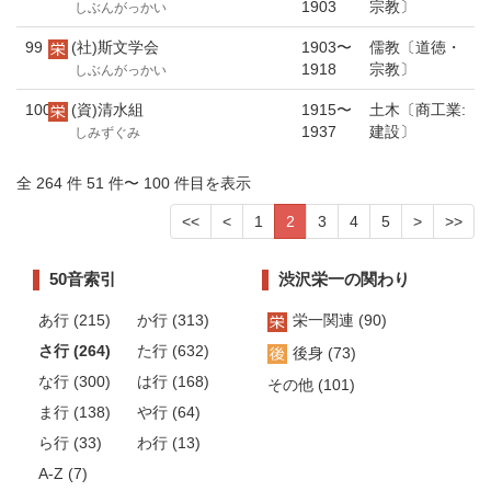
1903
宗教〕
しぶんがっかい
99
(社)斯文学会
1903〜
儒教〔道徳・
1918
宗教〕
しぶんがっかい
100
(資)清水組
1915〜
土木〔商工業:
1937
建設〕
しみずぐみ
全 264 件 51 件〜 100 件目を表示
<<
<
1
2
3
4
5
>
>>
50音索引
渋沢栄一の関わり
あ行 (215)
か行 (313)
栄一関連 (90)
さ行 (264)
た行 (632)
後身 (73)
な行 (300)
は行 (168)
その他 (101)
ま行 (138)
や行 (64)
ら行 (33)
わ行 (13)
A-Z (7)