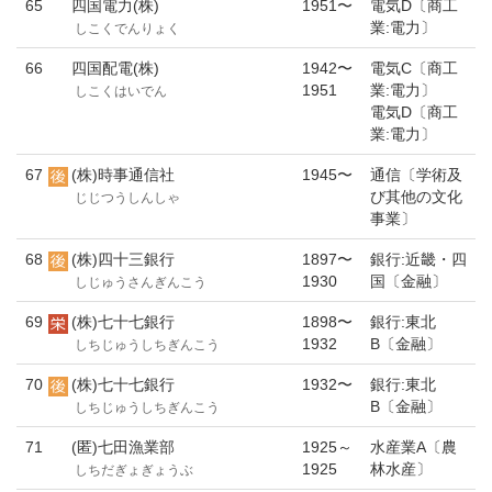
65
四国電力(株)
1951〜
電気D〔商工
業:電力〕
しこくでんりょく
66
四国配電(株)
1942〜
電気C〔商工
1951
業:電力〕
しこくはいでん
電気D〔商工
業:電力〕
67
(株)時事通信社
1945〜
通信〔学術及
び其他の文化
じじつうしんしゃ
事業〕
68
(株)四十三銀行
1897〜
銀行:近畿・四
1930
国〔金融〕
しじゅうさんぎんこう
69
(株)七十七銀行
1898〜
銀行:東北
1932
B〔金融〕
しちじゅうしちぎんこう
70
(株)七十七銀行
1932〜
銀行:東北
B〔金融〕
しちじゅうしちぎんこう
71
(匿)七田漁業部
1925～
水産業A〔農
1925
林水産〕
しちだぎょぎょうぶ