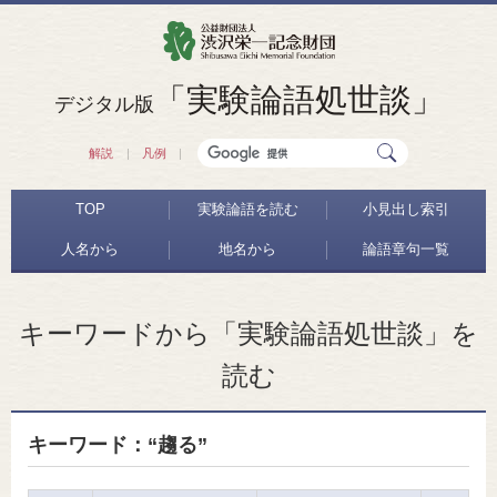
「実験論語処世談」
デジタル版
解説
凡例
TOP
実験論語を読む
小見出し索引
人名から
地名から
論語章句一覧
キーワードから「実験論語処世談」を
読む
キーワード：“趨る”