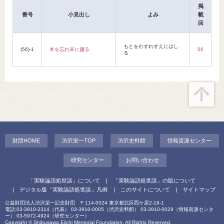
掲
番号
小見出し
よみ
載
回
もとをわすれすえにはし
(56)-1
本を忘れ末に趨る
56
る
財団HOME
渋沢栄一TOP
渋沢史料館
情報資源センター
研究センター
お問い合わせ
「実験論語処世談」について
「実験論語処世談」の版について
デジタル版「実験論語処世談」凡例
このサイトについて
サイトマップ
公益財団法人渋沢栄一記念財団 〒114-0024 東京都北区西ケ原2-16-1
電話:03-3910-2314（代表） 03-3910-0005（渋沢史料館） 03-3910-0029（情報資源センタ
ー） 03-5972-4924（研究センター）
Copyright © Shibusawa Eiichi Memorial Foundation. All Rights Reserved.