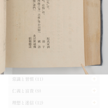
凡例
[表紙]
[表見返し]
格言七則
[遊び紙]
目次
[扉]
格言五則
処世と信条 (12)
立志と学問 (11)
論語と算盤は甚だ遠くして甚だ近いもの
士魂商才
常識と習慣 (11)
精神老衰の予防法
天は人を罰せず
現在に働け
仁義と富貴 (9)
常識とは如何なるものか
人物の観察法
大正維新の覚悟
口は禍福の門なり
理想と迷信 (12)
真正の利殖法