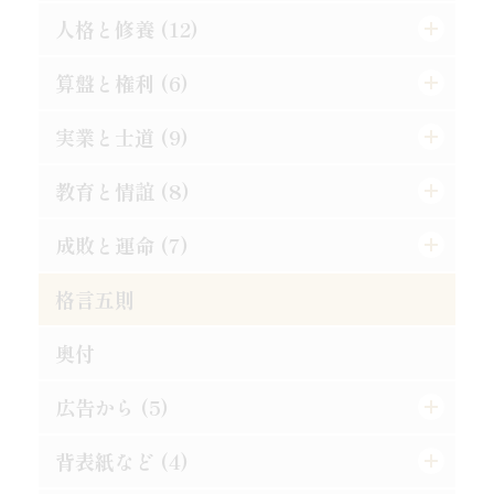
論語は万人共通の実用的教訓
秀吉の長所と短所
悪んで其の美を知れ
効力の有無は其人に在り
人格と修養 (12)
道理ある希望を持て
時期を待つの要あり
自ら箸を取れ
習慣の感染性と伝播力
孔夫子の貨殖富貴観
この熱誠を要す
算盤と権利 (6)
楽翁公の幼時
人は平等なるべし
大立志と小立志との調和
偉き人と完き人
防貧の第一要義
道徳は進化すべきか
人格の標準は如何
実業と士道 (9)
仁に当つては師に譲らず
争ひの可否
君子の争ひたれ
親切らしき不親切
罪は金銭にあらず
斯の如き矛盾を根絶すべし
誤解され易き元気
金門公園の掛札
教育と情誼 (8)
武士道は即ち実業道なり
大丈夫の試金石
社会と学問との関係
何をか真才真智と謂ふ
金力悪用の実例
人生観の両面
二宮尊徳と西郷隆盛
唯王道あるのみ
文明人の貪戻
成敗と運命 (7)
孝は強ふべきものに非ず
蟹穴主義が肝要
勇猛心の養成法
動機と結果
義理合一[義利合一]の信念を確立せよ
これは果して絶望か
修養は理論ではない
競争の善意と悪意
相愛忠恕の道を以て交はるべし
現代教育の得失
格言五則
それ唯忠恕のみ
得意時代と失意時代
一生涯に歩むべき道
人生は努力にあり
富豪と徳義上の義務
日新なるを要す
平生の心掛が大切
合理的の経営
天然の抵抗を征服せよ
偉人と其の母
失敗らしき成功
奥付
[格言]
[格言]
正に就き邪に遠ざかるの道
能く集め能く散ぜよ
修験者の失敗
須らく其の原因を究むべし
[格言]
摸倣時代に別れよ
其罪果して孰れに在りや
人事を尽して天命を待て
広告から (5)
[格言]
真正なる文明
東照公の修養
此にも能率増進法あり
理論より実際
湖畔の感慨
背表紙など (4)
東亜堂出版図書特約売捌店
発展の一大要素
誤解されたる修養説を駁す
果して誰の責任ぞ