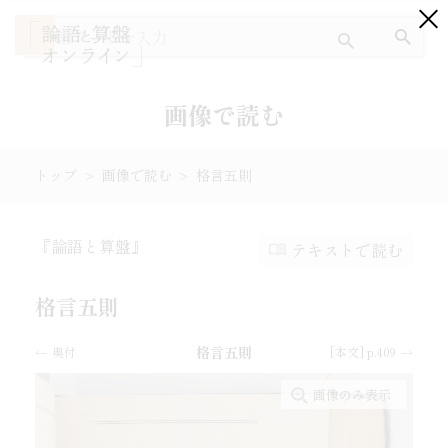
画像で読む
トップ
画像で読む
格言五則
『論語と算盤』とは
『論語と算盤』
テキストで読む
テキストで読む
格言五則
画像で読む
格言五則
奥付
[本文] p.409
ワードクラウドで探す
画像のみ表示
出典を読む