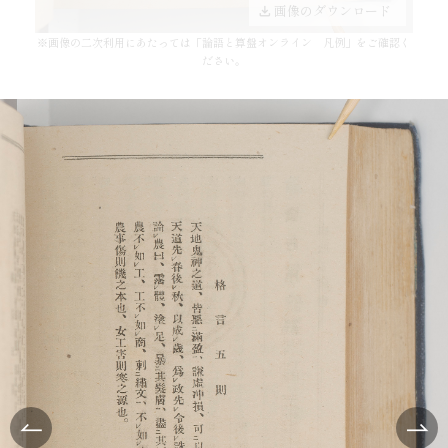
画像のダウンロード
※画像の二次利用にあたっては「
論語と算盤オンライン 凡例
」をご確認く
ださい。
サイト掲載日：2026年07月03日
原本：渋沢栄一述 ; 梶山彬編『論語と算盤』（再版）（東亜
堂書房, 1916.09）
原本の所蔵者：公益財団法人渋沢栄一記念財団
奥付
[本文] p.409
「画像で読む」TOP
表紙から (4)