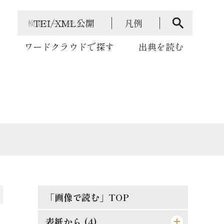
TEI/XML公開
凡例
ワードクラウドで探す
出典を読む
「画像で読む」TOP
表紙から (4)