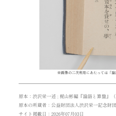
※画像の二次利用にあたっては「
論
原本：渋沢栄一述 ; 梶山彬編『論語と算盤』（再版
原本の所蔵者：公益財団法人渋沢栄一記念財
サイト掲載日：2026年07月03日