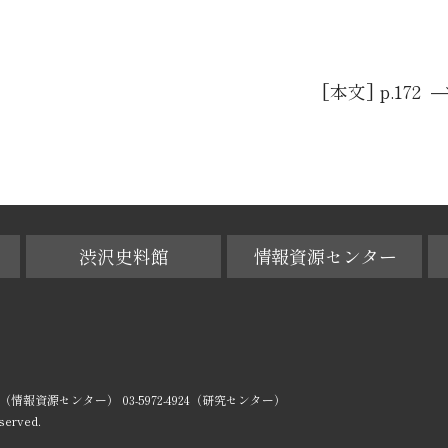
[本文] p.172
渋沢史料館
情報資源センター
-0029（情報資源センター） 03-5972-4924（研究センター）
served.