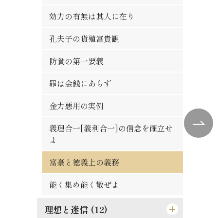
人物の観察法
秀吉の長所と短所
悪んで其の美を知れ
効力の有無は其人に在り
論語は万人共通の実用的教訓
自ら箸を取れ
習慣の感染性と伝播力
孔夫子の貨殖富貴観
時期を待つの要あり
大立志と小立志との調和
偉き人と完き人
防貧の第一要義
人は平等なるべし
君子の争ひたれ
親切らしき不親切
罪は金銭にあらず
争ひの可否
社会と学問との関係
何をか真才真智と謂ふ
金力悪用の実例
大丈夫の試金石
勇猛心の養成法
動機と結果
義理合一[義利合一]の信念を確立せ
蟹穴主義が肝要
よ
一生涯に歩むべき道
人生は努力にあり
得意時代と失意時代
富豪と徳義上の義務
[格言]
正に就き邪に遠ざかるの道
[格言]
能く集め能く散ぜよ
[格言]
理想と迷信 (12)