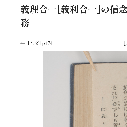
義理合一[義利合一]の信念
務
[
[本文] p.174