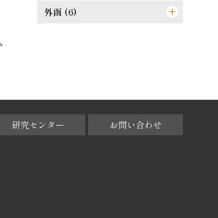
果して誰の責任ぞ
孝らしからぬ孝
順逆の二境は何れより来るか
[広告]
外函 (6)
[背]
廓清の急務なる所以
権威ある人格養成法
功利学の弊を芟除すべし
人物過剰の一大原因
細心にして大胆なれ
[遊び紙]
[天]
[外函（オモテ）]
[格言]
商業に国境なし
此の如き誤解あり
[格言]
成敗は身に残る糟粕
[裏見返し]
[地]
[外函（背）]
[格言]
[裏表紙]
[小口]
[外函（ウラ）]
[外函（天）]
研究センター
お問い合わせ
[外函（地）]
[外函（小口）]