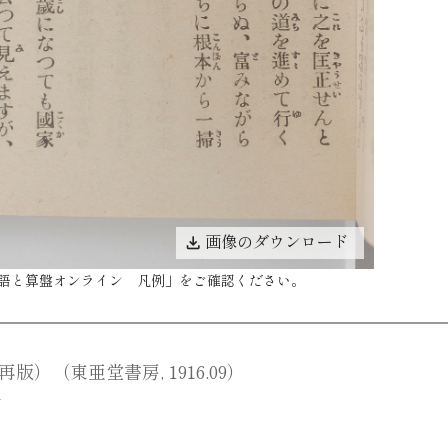
画像のダウンロード
語と算盤オンライン 凡例
」をご確認ください。
）（東亜堂書房, 1916.09）
団