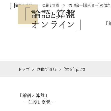
論語と算盤 > 仁義と富貴 > 義理合一[義利合一]の信念
『
トップ
画像で読む
[本文] p.173
『論語と算盤』
－ 仁義と富貴 －