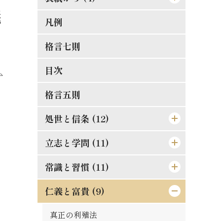
義
凡例
[表紙]
[表見返し]
格言七則
[遊び紙]
目次
[扉]
格言五則
処世と信条 (12)
立志と学問 (11)
論語と算盤は甚だ遠くして甚だ近い
もの
常識と習慣 (11)
精神老衰の予防法
士魂商才
現在に働け
仁義と富貴 (9)
常識とは如何なるものか
天は人を罰せず
大正維新の覚悟
口は禍福の門なり
真正の利殖法