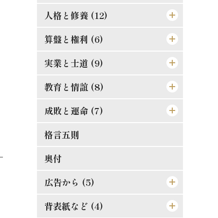
人格と修養 (12)
道理ある希望を持て
この熱誠を要す
算盤と権利 (6)
楽翁公の幼時
道徳は進化すべきか
人格の標準は如何
実業と士道 (9)
仁に当つては師に譲らず
斯の如き矛盾を根絶すべし
誤解され易き元気
金門公園の掛札
教育と情誼 (8)
武士道は即ち実業道なり
人生観の両面
二宮尊徳と西郷隆盛
唯王道あるのみ
文明人の貪戻
成敗と運命 (7)
孝は強ふべきものに非ず
これは果して絶望か
修養は理論ではない
競争の善意と悪意
相愛忠恕の道を以て交はるべし
現代教育の得失
格言五則
それ唯忠恕のみ
日新なるを要す
平生の心掛が大切
合理的の経営
天然の抵抗を征服せよ
偉人と其の母
失敗らしき成功
奥付
修験者の失敗
須らく其の原因を究むべし
[格言]
摸倣時代に別れよ
其罪果して孰れに在りや
人事を尽して天命を待て
広告から (5)
真正なる文明
東照公の修養
此にも能率増進法あり
理論より実際
湖畔の感慨
背表紙など (4)
東亜堂出版図書特約売捌店
発展の一大要素
誤解されたる修養説を駁す