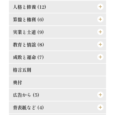
論語は万人共通の実用的教訓
秀吉の長所と短所
悪んで其の美を知れ
効力の有無は其人に在り
人格と修養 (12)
道理ある希望を持て
時期を待つの要あり
自ら箸を取れ
習慣の感染性と伝播力
孔夫子の貨殖富貴観
この熱誠を要す
算盤と権利 (6)
楽翁公の幼時
人は平等なるべし
大立志と小立志との調和
偉き人と完き人
防貧の第一要義
道徳は進化すべきか
人格の標準は如何
実業と士道 (9)
仁に当つては師に譲らず
争ひの可否
君子の争ひたれ
親切らしき不親切
罪は金銭にあらず
斯の如き矛盾を根絶すべし
誤解され易き元気
金門公園の掛札
教育と情誼 (8)
武士道は即ち実業道なり
大丈夫の試金石
社会と学問との関係
何をか真才真智と謂ふ
金力悪用の実例
人生観の両面
二宮尊徳と西郷隆盛
唯王道あるのみ
文明人の貪戻
成敗と運命 (7)
孝は強ふべきものに非ず
蟹穴主義が肝要
勇猛心の養成法
動機と結果
義理合一[義利合一]の信念を確立せよ
これは果して絶望か
修養は理論ではない
競争の善意と悪意
相愛忠恕の道を以て交はるべし
現代教育の得失
格言五則
それ唯忠恕のみ
得意時代と失意時代
一生涯に歩むべき道
人生は努力にあり
富豪と徳義上の義務
日新なるを要す
平生の心掛が大切
合理的の経営
天然の抵抗を征服せよ
偉人と其の母
失敗らしき成功
奥付
[格言]
[格言]
正に就き邪に遠ざかるの道
能く集め能く散ぜよ
修験者の失敗
須らく其の原因を究むべし
[格言]
摸倣時代に別れよ
其罪果して孰れに在りや
人事を尽して天命を待て
広告から (5)
[格言]
真正なる文明
東照公の修養
此にも能率増進法あり
理論より実際
湖畔の感慨
背表紙など (4)
東亜堂出版図書特約売捌店
発展の一大要素
誤解されたる修養説を駁す
果して誰の責任ぞ