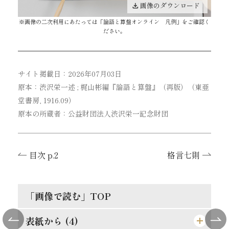
画像のダウンロード
※画像の二次利用にあたっては「
論語と算盤オンライン 凡例
」をご確認く
ださい。
サイト掲載日：2026年07月03日
原本：渋沢栄一述 ; 梶山彬編『論語と算盤』（再版）（東亜
堂書房, 1916.09）
原本の所蔵者：公益財団法人渋沢栄一記念財団
目次 p.2
格言七則
「画像で読む」TOP
表紙から (4)