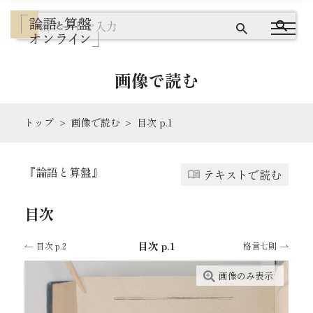
画像で読む
トップ
画像で読む
目次 p.1
『論語と算盤』とは
『論語と算盤』
テキストで読む
テキストで読む
目次
画像で読む
目次 p.1
目次 p.2
格言七則
ワードクラウドで探す
画像のみ表示
出典を読む