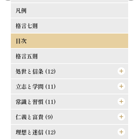
凡例
[表紙]
[表見返し]
格言七則
[遊び紙]
目次
[扉]
格言五則
処世と信条 (12)
立志と学問 (11)
論語と算盤は甚だ遠くして甚だ近いもの
士魂商才
常識と習慣 (11)
精神老衰の予防法
天は人を罰せず
現在に働け
仁義と富貴 (9)
常識とは如何なるものか
人物の観察法
大正維新の覚悟
口は禍福の門なり
理想と迷信 (12)
真正の利殖法