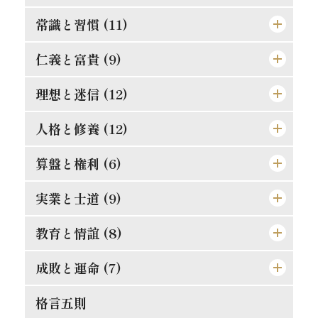
常識と習慣 (11)
精神老衰の予防法
現在に働け
仁義と富貴 (9)
常識とは如何なるものか
大正維新の覚悟
口は禍福の門なり
理想と迷信 (12)
真正の利殖法
秀吉の長所と短所
悪んで其の美を知れ
効力の有無は其人に在り
人格と修養 (12)
道理ある希望を持て
自ら箸を取れ
習慣の感染性と伝播力
孔夫子の貨殖富貴観
この熱誠を要す
算盤と権利 (6)
楽翁公の幼時
大立志と小立志との調和
偉き人と完き人
防貧の第一要義
道徳は進化すべきか
人格の標準は如何
実業と士道 (9)
仁に当つては師に譲らず
君子の争ひたれ
親切らしき不親切
罪は金銭にあらず
斯の如き矛盾を根絶すべし
誤解され易き元気
金門公園の掛札
教育と情誼 (8)
武士道は即ち実業道なり
社会と学問との関係
何をか真才真智と謂ふ
金力悪用の実例
人生観の両面
二宮尊徳と西郷隆盛
唯王道あるのみ
文明人の貪戻
成敗と運命 (7)
孝は強ふべきものに非ず
勇猛心の養成法
動機と結果
義理合一[義利合一]の信念を確立せよ
これは果して絶望か
修養は理論ではない
競争の善意と悪意
相愛忠恕の道を以て交はるべし
現代教育の得失
格言五則
それ唯忠恕のみ
一生涯に歩むべき道