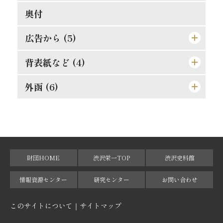
人生は努力にあり
富豪と徳義上の義務
日新なるを要す
平生の心掛が大切
合理的の経営
天然の抵抗を征服せよ
偉人と其の母
失敗らしき成功
奥付
[格言]
正に就き邪に遠ざかるの道
能く集め能く散ぜよ
修験者の失敗
須らく其の原因を究むべし
[格言]
摸倣時代に別れよ
其罪果して孰れに在りや
人事を尽して天命を待て
広告から (5)
[格言]
真正なる文明
東照公の修養
此にも能率増進法あり
理論より実際
湖畔の感慨
背表紙など (4)
東亜堂出版図書特約売捌店
発展の一大要素
誤解されたる修養説を駁す
果して誰の責任ぞ
孝らしからぬ孝
順逆の二境は何れより来るか
[広告]
外函 (6)
[背]
廓清の急務なる所以
権威ある人格養成法
功利学の弊を芟除すべし
人物過剰の一大原因
細心にして大胆なれ
[遊び紙]
[天]
[外函（オモテ）]
[格言]
商業に国境なし
此の如き誤解あり
[格言]
成敗は身に残る糟粕
[裏見返し]
[地]
[外函（背）]
[格言]
[裏表紙]
[小口]
[外函（ウラ）]
財団HOME
渋沢栄一TOP
渋沢史料館
[外函（天）]
情報資源センター
研究センター
お問い合わせ
[外函（地）]
このサイトについて
サイトマップ