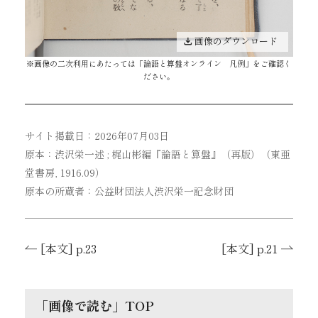
画像のダウンロード
※画像の二次利用にあたっては「
論語と算盤オンライン 凡例
」をご確認く
ださい。
サイト掲載日：2026年07月03日
原本：渋沢栄一述 ; 梶山彬編『論語と算盤』（再版）（東亜
堂書房, 1916.09）
原本の所蔵者：公益財団法人渋沢栄一記念財団
[本文] p.23
[本文] p.21
「画像で読む」TOP