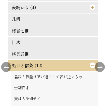
表紙から (4)
凡例
[表紙]
[表見返し]
格言七則
[遊び紙]
目次
[扉]
格言五則
処世と信条 (12)
論語と算盤は甚だ遠くして甚だ近いもの
士魂商才
天は人を罰せず