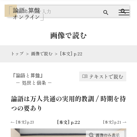
画像で読む
トップ
画像で読む
[本文] p.22
『論語と算盤』とは
『論語と算盤』
テキストで読む
テキストで読む
－ 処世と信条 －
画像で読む
論語は万人共通の実用的教訓 / 時期を待
つの要あり
ワードクラウドで探す
[本文] p.22
[本文] p.23
[本文] p.21
出典を読む
画像のみ表示