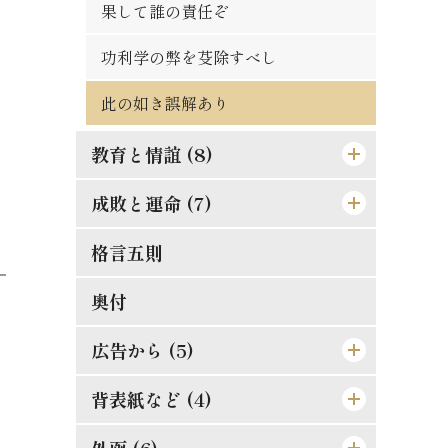
発展の一大要素
誤解されたる修養説を駁す
果して誰の責任ぞ
廓清の急務なる所以
権威ある人格養成法
功利学の弊を芟除すべし
[格言]
商業に国境なし
此の如き誤解あり
[格言]
教育と情誼 (8)
成敗と運命 (7)
孝は強ふべきものに非ず
現代教育の得失
格言五則
それ唯忠恕のみ
偉人と其の母
失敗らしき成功
奥付
其罪果して孰れに在りや
人事を尽して天命を待て
広告から (5)
理論より実際
湖畔の感慨
背表紙など (4)
東亜堂出版図書特約売捌店
孝らしからぬ孝
順逆の二境は何れより来るか
[広告]
外函 (6)
[背]