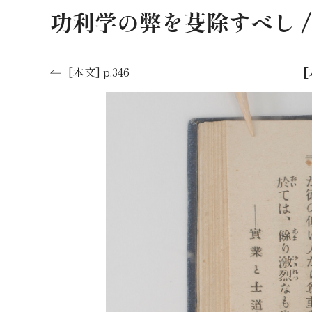
功利学の弊を芟除すべし 
[
[本文] p.346