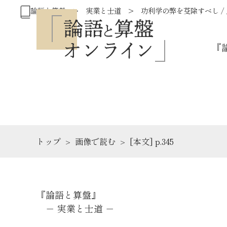
論語と算盤 > 実業と士道 > 功利学の弊を芟除すべし /
『
トップ
画像で読む
[本文] p.345
『論語と算盤』
－ 実業と士道 －