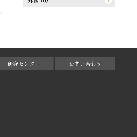
人物過剰の一大原因
細心にして大胆なれ
[遊び紙]
[天]
[外函（オモテ）]
[格言]
成敗は身に残る糟粕
[裏見返し]
[地]
[外函（背）]
[裏表紙]
[小口]
[外函（ウラ）]
[外函（天）]
研究センター
お問い合わせ
[外函（地）]
[外函（小口）]