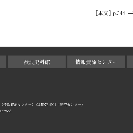
[本文] p.344
渋沢史料館
情報資源センター
-0029（情報資源センター） 03-5972-4924（研究センター）
served.