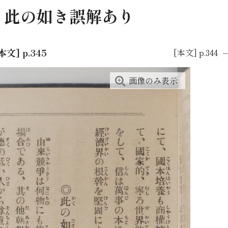
/ 此の如き誤解あり
本文] p.345
[本文] p.344
画像のみ表示