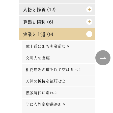
人物の観察法
秀吉の長所と短所
悪んで其の美を知れ
効力の有無は其人に在り
人格と修養 (12)
道理ある希望を持て
論語は万人共通の実用的教訓
自ら箸を取れ
習慣の感染性と伝播力
孔夫子の貨殖富貴観
この熱誠を要す
算盤と権利 (6)
楽翁公の幼時
時期を待つの要あり
大立志と小立志との調和
偉き人と完き人
防貧の第一要義
道徳は進化すべきか
人格の標準は如何
実業と士道 (9)
仁に当つては師に譲らず
人は平等なるべし
君子の争ひたれ
親切らしき不親切
罪は金銭にあらず
斯の如き矛盾を根絶すべし
誤解され易き元気
金門公園の掛札
武士道は即ち実業道なり
争ひの可否
社会と学問との関係
何をか真才真智と謂ふ
金力悪用の実例
人生観の両面
二宮尊徳と西郷隆盛
唯王道あるのみ
文明人の貪戻
大丈夫の試金石
勇猛心の養成法
動機と結果
義理合一[義利合一]の信念を確立せ
これは果して絶望か
修養は理論ではない
競争の善意と悪意
相愛忠恕の道を以て交はるべし
蟹穴主義が肝要
よ
一生涯に歩むべき道
人生は努力にあり
日新なるを要す
平生の心掛が大切
合理的の経営
天然の抵抗を征服せよ
得意時代と失意時代
富豪と徳義上の義務
[格言]
正に就き邪に遠ざかるの道
修験者の失敗
須らく其の原因を究むべし
[格言]
摸倣時代に別れよ
[格言]
能く集め能く散ぜよ
[格言]
真正なる文明
東照公の修養
此にも能率増進法あり