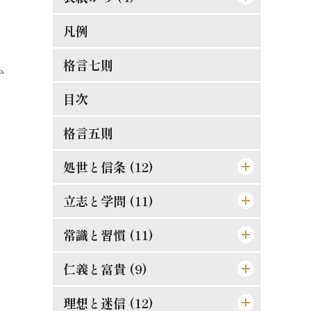
凡例
[表紙]
[表見返し]
格言七則
[遊び紙]
目次
[扉]
格言五則
処世と信条 (12)
立志と学問 (11)
論語と算盤は甚だ遠くして甚だ近い
もの
常識と習慣 (11)
精神老衰の予防法
士魂商才
現在に働け
仁義と富貴 (9)
常識とは如何なるものか
天は人を罰せず
大正維新の覚悟
口は禍福の門なり
理想と迷信 (12)
真正の利殖法