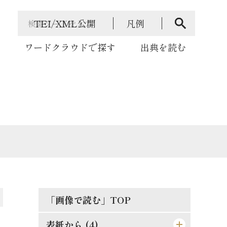
TEI/XML公開
凡例
ワードクラウドで探す
出典を読む
「画像で読む」TOP
表紙から (4)