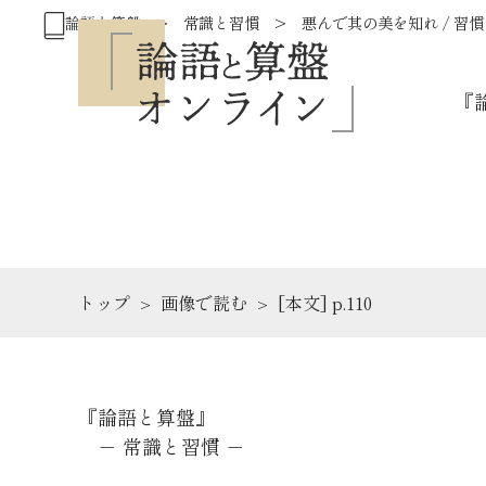
論語と算盤 > 常識と習慣 > 悪んで其の美を知れ / 習
『
トップ
画像で読む
[本文] p.110
『論語と算盤』
－ 常識と習慣 －