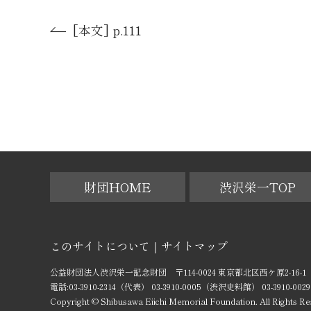
[本文] p.111
財団HOME
渋沢栄一TOP
このサイトについて
サイトマップ
公益財団法人渋沢栄一記念財団 〒114-0024 東京都北区西ケ原2-16-1
電話:03-3910-2314（代表） 03-3910-0005（渋沢史料館） 03-3910
Copyright © Shibusawa Eiichi Memorial Foundation. All Rights Re