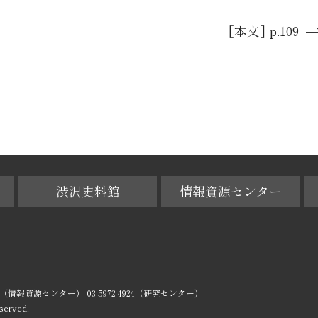
[本文] p.109
渋沢史料館
情報資源センター
-0029（情報資源センター） 03-5972-4924（研究センター）
served.