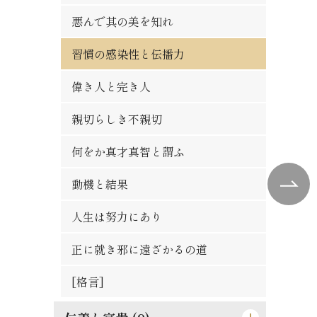
人物の観察法
秀吉の長所と短所
悪んで其の美を知れ
論語は万人共通の実用的教訓
自ら箸を取れ
習慣の感染性と伝播力
時期を待つの要あり
大立志と小立志との調和
偉き人と完き人
人は平等なるべし
君子の争ひたれ
親切らしき不親切
争ひの可否
社会と学問との関係
何をか真才真智と謂ふ
大丈夫の試金石
勇猛心の養成法
動機と結果
蟹穴主義が肝要
一生涯に歩むべき道
人生は努力にあり
得意時代と失意時代
[格言]
正に就き邪に遠ざかるの道
[格言]
[格言]