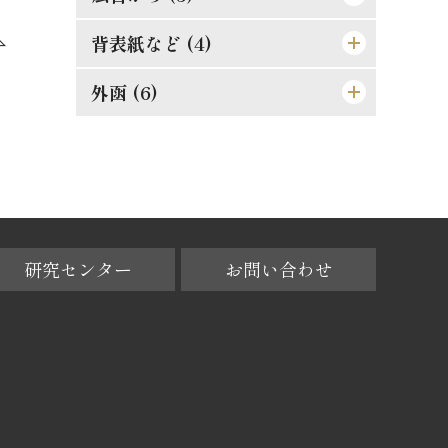
真正なる文明
東照公の修養
此にも能率増進法あり
理論より実際
湖畔の感慨
背表紙など (4)
東亜堂出版図書特約売捌店
発展の一大要素
誤解されたる修養説を駁す
果して誰の責任ぞ
孝らしからぬ孝
順逆の二境は何れより来るか
[広告]
外函 (6)
[背]
廓清の急務なる所以
権威ある人格養成法
功利学の弊を芟除すべし
人物過剰の一大原因
細心にして大胆なれ
[遊び紙]
[天]
[外函（オモテ）]
[格言]
商業に国境なし
此の如き誤解あり
[格言]
成敗は身に残る糟粕
[裏見返し]
[地]
[外函（背）]
[格言]
[裏表紙]
[小口]
[外函（ウラ）]
研究センター
お問い合わせ
[外函（天）]
[外函（地）]
[外函（小口）]