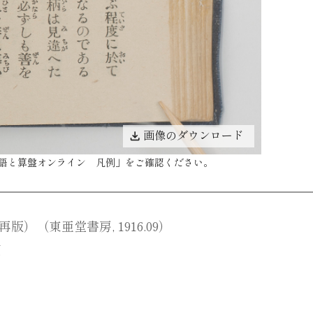
画像のダウンロード
語と算盤オンライン 凡例
」をご確認ください。
）（東亜堂書房, 1916.09）
団