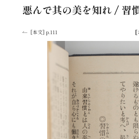
悪んで其の美を知れ / 
[
[本文] p.111