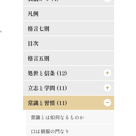
凡例
[表紙]
[表見返し]
格言七則
[遊び紙]
目次
[扉]
格言五則
処世と信条 (12)
立志と学問 (11)
論語と算盤は甚だ遠くして甚だ近い
もの
常識と習慣 (11)
精神老衰の予防法
士魂商才
現在に働け
常識とは如何なるものか
天は人を罰せず
大正維新の覚悟
口は禍福の門なり