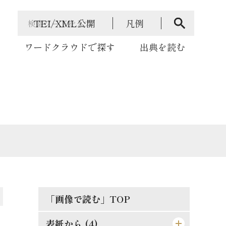
TEI/XML公開
凡例
ワードクラウドで探す
出典を読む
「画像で読む」TOP
表紙から (4)