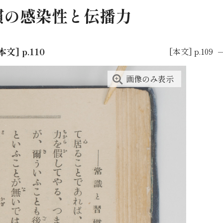
習慣の感染性と伝播力
本文] p.110
[本文] p.109
画像のみ表示