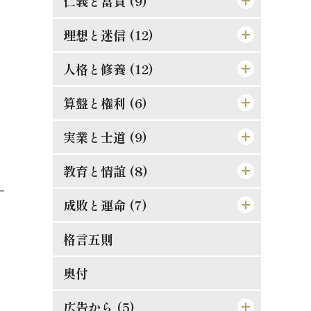
仁義と富貴 (9)
理想と迷信 (12)
真正の利殖法
効力の有無は其人に在り
人格と修養 (12)
道理ある希望を持て
孔夫子の貨殖富貴観
この熱誠を要す
算盤と権利 (6)
楽翁公の幼時
防貧の第一要義
道徳は進化すべきか
人格の標準は如何
実業と士道 (9)
仁に当つては師に譲らず
罪は金銭にあらず
斯の如き矛盾を根絶すべし
誤解され易き元気
金門公園の掛札
教育と情誼 (8)
武士道は即ち実業道なり
金力悪用の実例
人生観の両面
二宮尊徳と西郷隆盛
唯王道あるのみ
文明人の貪戻
成敗と運命 (7)
孝は強ふべきものに非ず
義理合一[義利合一]の信念を確立せ
これは果して絶望か
修養は理論ではない
競争の善意と悪意
相愛忠恕の道を以て交はるべし
現代教育の得失
格言五則
それ唯忠恕のみ
よ
日新なるを要す
平生の心掛が大切
合理的の経営
天然の抵抗を征服せよ
偉人と其の母
失敗らしき成功
奥付
富豪と徳義上の義務
修験者の失敗
須らく其の原因を究むべし
[格言]
摸倣時代に別れよ
其罪果して孰れに在りや
人事を尽して天命を待て
広告から (5)
能く集め能く散ぜよ