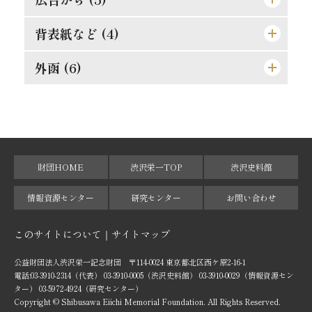
真正なる文明
東照公の修養
此にも能率増進法あり
理論より実際
湖畔の感慨
背表紙など (4)
東亜堂出版図書特約売捌店
発展の一大要素
誤解されたる修養説を駁す
果して誰の責任ぞ
孝らしからぬ孝
順逆の二境は何れより来るか
[広告]
外函 (6)
[背]
廓清の急務なる所以
権威ある人格養成法
功利学の弊を芟除すべし
人物過剰の一大原因
細心にして大胆なれ
[遊び紙]
[天]
[外函（オモテ）]
[格言]
商業に国境なし
此の如き誤解あり
[格言]
成敗は身に残る糟粕
[裏見返し]
[地]
[外函（背）]
[格言]
[裏表紙]
[小口]
[外函（ウラ）]
財団HOME
渋沢栄一TOP
渋沢史料館
[外函（天）]
情報資源センター
研究センター
お問い合わせ
[外函（地）]
このサイトについて
サイトマップ
[外函（小口）]
公益財団法人渋沢栄一記念財団 〒114-0024 東京都北区西ケ原2-16-1
電話:03-3910-2314（代表） 03-3910-0005（渋沢史料館） 03-3910-0029（情報資源セン
ター） 03-5972-4924（研究センター）
Copyright © Shibusawa Eiichi Memorial Foundation. All Rights Reserved.