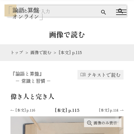
画像で読む
トップ
画像で読む
[本文] p.115
『論語と算盤』とは
『論語と算盤』
テキストで読む
テキストで読む
－ 常識と習慣 －
画像で読む
偉き人と完き人
ワードクラウドで探す
[本文] p.115
[本文] p.116
[本文] p.114
画像のみ表示
出典を読む