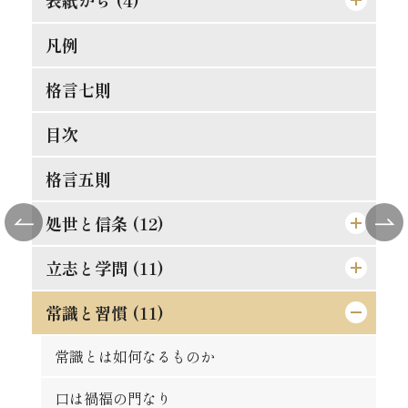
凡例
[表紙]
[表見返し]
格言七則
[遊び紙]
目次
[扉]
格言五則
処世と信条 (12)
立志と学問 (11)
論語と算盤は甚だ遠くして甚だ近いもの
士魂商才
常識と習慣 (11)
精神老衰の予防法
天は人を罰せず
現在に働け
常識とは如何なるものか
人物の観察法
大正維新の覚悟
口は禍福の門なり