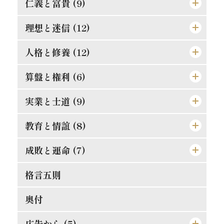
仁義と富貴 (9)
理想と迷信 (12)
真正の利殖法
効力の有無は其人に在り
人格と修養 (12)
道理ある希望を持て
孔夫子の貨殖富貴観
この熱誠を要す
算盤と権利 (6)
楽翁公の幼時
防貧の第一要義
道徳は進化すべきか
人格の標準は如何
実業と士道 (9)
仁に当つては師に譲らず
罪は金銭にあらず
斯の如き矛盾を根絶すべし
誤解され易き元気
金門公園の掛札
教育と情誼 (8)
武士道は即ち実業道なり
金力悪用の実例
人生観の両面
二宮尊徳と西郷隆盛
唯王道あるのみ
文明人の貪戻
成敗と運命 (7)
孝は強ふべきものに非ず
義理合一[義利合一]の信念を確立せよ
これは果して絶望か
修養は理論ではない
競争の善意と悪意
相愛忠恕の道を以て交はるべし
現代教育の得失
格言五則
それ唯忠恕のみ
富豪と徳義上の義務
日新なるを要す
平生の心掛が大切
合理的の経営
天然の抵抗を征服せよ
偉人と其の母
失敗らしき成功
奥付
能く集め能く散ぜよ
修験者の失敗
須らく其の原因を究むべし
[格言]
摸倣時代に別れよ
其罪果して孰れに在りや
人事を尽して天命を待て
広告から (5)