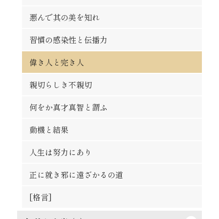
論語は万人共通の実用的教訓
秀吉の長所と短所
悪んで其の美を知れ
時期を待つの要あり
自ら箸を取れ
習慣の感染性と伝播力
人は平等なるべし
大立志と小立志との調和
偉き人と完き人
争ひの可否
君子の争ひたれ
親切らしき不親切
大丈夫の試金石
社会と学問との関係
何をか真才真智と謂ふ
蟹穴主義が肝要
勇猛心の養成法
動機と結果
得意時代と失意時代
一生涯に歩むべき道
人生は努力にあり
[格言]
[格言]
正に就き邪に遠ざかるの道
[格言]