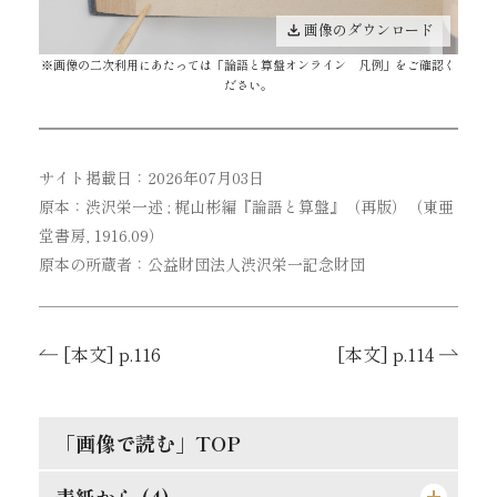
画像のダウンロード
※画像の二次利用にあたっては「
論語と算盤オンライン 凡例
」をご確認く
ださい。
サイト掲載日：2026年07月03日
原本：渋沢栄一述 ; 梶山彬編『論語と算盤』（再版）（東亜
堂書房, 1916.09）
原本の所蔵者：公益財団法人渋沢栄一記念財団
[本文] p.116
[本文] p.114
「画像で読む」TOP
表紙から (4)