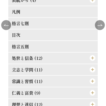
凡例
[表紙]
[表見返し]
格言七則
[遊び紙]
目次
[扉]
格言五則
処世と信条 (12)
立志と学問 (11)
論語と算盤は甚だ遠くして甚だ近いもの
士魂商才
常識と習慣 (11)
精神老衰の予防法
天は人を罰せず
現在に働け
仁義と富貴 (9)
常識とは如何なるものか
人物の観察法
大正維新の覚悟
口は禍福の門なり
理想と迷信 (12)
真正の利殖法