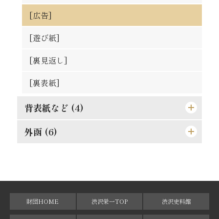
発展の一大要素
誤解されたる修養説を駁す
果して誰の責任ぞ
孝らしからぬ孝
順逆の二境は何れより来るか
[広告]
廓清の急務なる所以
権威ある人格養成法
功利学の弊を芟除すべし
人物過剰の一大原因
細心にして大胆なれ
[遊び紙]
[格言]
商業に国境なし
此の如き誤解あり
[格言]
成敗は身に残る糟粕
[裏見返し]
[格言]
[裏表紙]
背表紙など (4)
外函 (6)
[背]
[天]
[外函（オモテ）]
[地]
[外函（背）]
[小口]
[外函（ウラ）]
財団HOME
渋沢栄一TOP
渋沢史料館