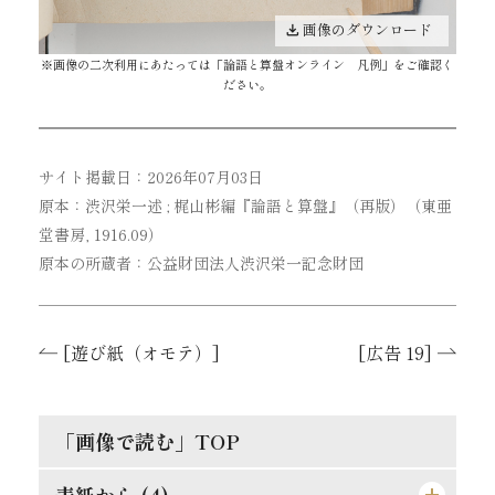
画像のダウンロード
※画像の二次利用にあたっては「
論語と算盤オンライン 凡例
」をご確認く
ださい。
サイト掲載日：2026年07月03日
原本：渋沢栄一述 ; 梶山彬編『論語と算盤』（再版）（東亜
堂書房, 1916.09）
原本の所蔵者：公益財団法人渋沢栄一記念財団
[遊び紙（オモテ）]
[広告 19]
「画像で読む」TOP
表紙から (4)