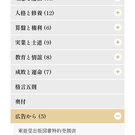
論語は万人共通の実用的教訓
秀吉の長所と短所
悪んで其の美を知れ
効力の有無は其人に在り
人格と修養 (12)
道理ある希望を持て
時期を待つの要あり
自ら箸を取れ
習慣の感染性と伝播力
孔夫子の貨殖富貴観
この熱誠を要す
算盤と権利 (6)
楽翁公の幼時
人は平等なるべし
大立志と小立志との調和
偉き人と完き人
防貧の第一要義
道徳は進化すべきか
人格の標準は如何
実業と士道 (9)
仁に当つては師に譲らず
争ひの可否
君子の争ひたれ
親切らしき不親切
罪は金銭にあらず
斯の如き矛盾を根絶すべし
誤解され易き元気
金門公園の掛札
教育と情誼 (8)
武士道は即ち実業道なり
大丈夫の試金石
社会と学問との関係
何をか真才真智と謂ふ
金力悪用の実例
人生観の両面
二宮尊徳と西郷隆盛
唯王道あるのみ
文明人の貪戻
成敗と運命 (7)
孝は強ふべきものに非ず
蟹穴主義が肝要
勇猛心の養成法
動機と結果
義理合一[義利合一]の信念を確立せよ
これは果して絶望か
修養は理論ではない
競争の善意と悪意
相愛忠恕の道を以て交はるべし
現代教育の得失
格言五則
それ唯忠恕のみ
得意時代と失意時代
一生涯に歩むべき道
人生は努力にあり
富豪と徳義上の義務
日新なるを要す
平生の心掛が大切
合理的の経営
天然の抵抗を征服せよ
偉人と其の母
失敗らしき成功
奥付
[格言]
[格言]
正に就き邪に遠ざかるの道
能く集め能く散ぜよ
修験者の失敗
須らく其の原因を究むべし
[格言]
摸倣時代に別れよ
其罪果して孰れに在りや
人事を尽して天命を待て
広告から (5)
[格言]
真正なる文明
東照公の修養
此にも能率増進法あり
理論より実際
湖畔の感慨
東亜堂出版図書特約売捌店