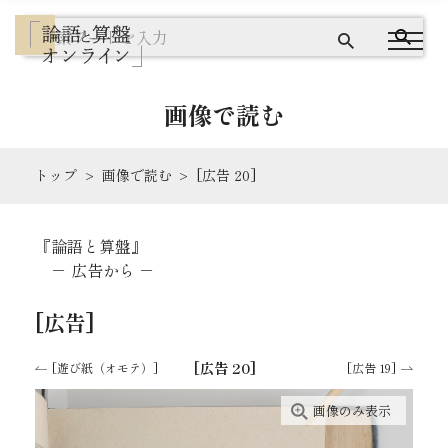
画像で読む
トップ
画像で読む
[広告 20]
『論語と算盤』とは
『論語と算盤』
テキストで読む
－ 広告から －
画像で読む
[広告]
ワードクラウドで探す
[広告 20]
[遊び紙（オモテ）]
[広告 19]
画像のみ表示
出典を読む