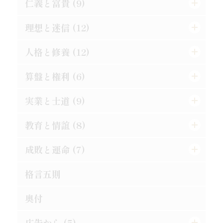
仁義と富貴 (9)
理想と迷信 (12)
真正の利殖法
効力の有無は其人に在り
人格と修養 (12)
道理ある希望を持て
孔夫子の貨殖富貴観
この熱誠を要す
算盤と権利 (6)
楽翁公の幼時
防貧の第一要義
道徳は進化すべきか
人格の標準は如何
実業と士道 (9)
仁に当つては師に譲らず
罪は金銭にあらず
斯の如き矛盾を根絶すべし
誤解され易き元気
金門公園の掛札
教育と情誼 (8)
武士道は即ち実業道なり
金力悪用の実例
人生観の両面
二宮尊徳と西郷隆盛
唯王道あるのみ
文明人の貪戻
成敗と運命 (7)
孝は強ふべきものに非ず
義理合一[義利合一]の信念を確立せよ
これは果して絶望か
修養は理論ではない
競争の善意と悪意
相愛忠恕の道を以て交はるべし
現代教育の得失
格言五則
それ唯忠恕のみ
富豪と徳義上の義務
日新なるを要す
平生の心掛が大切
合理的の経営
天然の抵抗を征服せよ
偉人と其の母
失敗らしき成功
奥付
能く集め能く散ぜよ
修験者の失敗
須らく其の原因を究むべし
[格言]
摸倣時代に別れよ
其罪果して孰れに在りや
人事を尽して天命を待て
広告から (5)