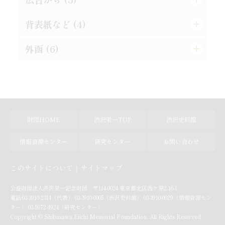
真正なる文明
東照公の修養
此にも能率増進法あり
理論より実際
湖畔の感慨
背表紙など (4)
東亜堂出版図書特約売捌店
発展の一大要素
誤解されたる修養説を駁す
果して誰の責任ぞ
孝らしからぬ孝
順逆の二境は何れより来るか
[広告]
外函 (6)
[背]
廓清の急務なる所以
権威ある人格養成法
功利学の弊を芟除すべし
人物過剰の一大原因
細心にして大胆なれ
[遊び紙]
[天]
[外函（オモテ）]
[格言]
商業に国境なし
此の如き誤解あり
[格言]
成敗は身に残る糟粕
[裏見返し]
[地]
[外函（背）]
[格言]
[裏表紙]
[小口]
[外函（ウラ）]
財団HOME
渋沢栄一TOP
渋沢史料館
[外函（天）]
情報資源センター
研究センター
お問い合わせ
[外函（地）]
このサイトについて
サイトマップ
[外函（小口）]
公益財団法人渋沢栄一記念財団 〒114-0024 東京都北区西ケ原2-16-1
電話:03-3910-2314（代表） 03-3910-0005（渋沢史料館） 03-3910-0029（情報資源セン
ター） 03-5972-4924（研究センター）
Copyright © Shibusawa Eiichi Memorial Foundation. All Rights Reserved.