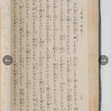
凡例
[表紙]
[表見返し]
格言七則
[遊び紙]
目次
[扉]
格言五則
処世と信条 (12)
立志と学問 (11)
論語と算盤は甚だ遠くして甚だ近いもの
士魂商才
常識と習慣 (11)
精神老衰の予防法
天は人を罰せず
現在に働け
常識とは如何なるものか
人物の観察法
大正維新の覚悟
口は禍福の門なり