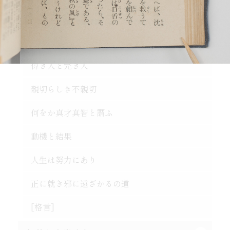
論語は万人共通の実用的教訓
秀吉の長所と短所
悪んで其の美を知れ
時期を待つの要あり
自ら箸を取れ
習慣の感染性と伝播力
人は平等なるべし
大立志と小立志との調和
偉き人と完き人
争ひの可否
君子の争ひたれ
親切らしき不親切
大丈夫の試金石
社会と学問との関係
何をか真才真智と謂ふ
蟹穴主義が肝要
勇猛心の養成法
動機と結果
得意時代と失意時代
一生涯に歩むべき道
人生は努力にあり
[格言]
[格言]
正に就き邪に遠ざかるの道
[格言]