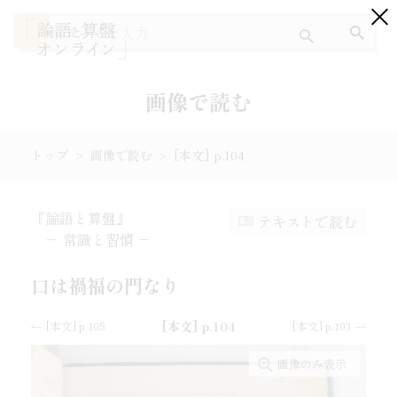
画像で読む
トップ
画像で読む
[本文] p.104
『論語と算盤』とは
『論語と算盤』
テキストで読む
テキストで読む
－ 常識と習慣 －
画像で読む
口は禍福の門なり
ワードクラウドで探す
[本文] p.104
[本文] p.105
[本文] p.103
画像のみ表示
出典を読む