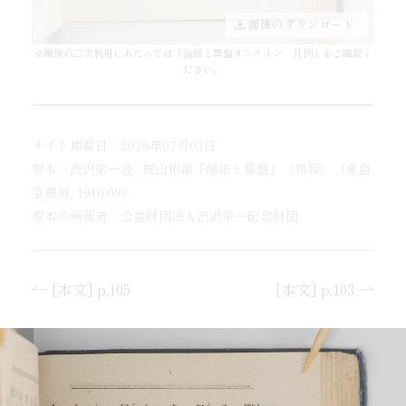
画像のダウンロード
※画像の二次利用にあたっては「
論語と算盤オンライン 凡例
」をご確認く
ださい。
サイト掲載日：2026年07月03日
原本：渋沢栄一述 ; 梶山彬編『論語と算盤』（再版）（東亜
堂書房, 1916.09）
原本の所蔵者：公益財団法人渋沢栄一記念財団
[本文] p.105
[本文] p.103
「画像で読む」TOP
表紙から (4)