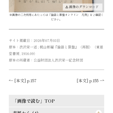
画像のダウンロード
※画像の二次利用にあたっては「
論語と算盤オンライン 凡例
」をご確認く
ださい。
サイト掲載日：2026年07月03日
原本：渋沢栄一述 ; 梶山彬編『論語と算盤』（再版）（東亜
堂書房, 1916.09）
原本の所蔵者：公益財団法人渋沢栄一記念財団
[本文] p.157
[本文] p.155
「画像で読む」TOP
表紙から (4)