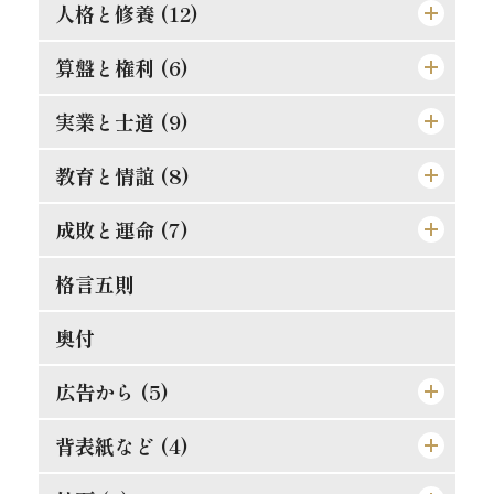
人格と修養 (12)
道理ある希望を持て
この熱誠を要す
算盤と権利 (6)
楽翁公の幼時
道徳は進化すべきか
人格の標準は如何
実業と士道 (9)
仁に当つては師に譲らず
斯の如き矛盾を根絶すべし
誤解され易き元気
金門公園の掛札
教育と情誼 (8)
武士道は即ち実業道なり
人生観の両面
二宮尊徳と西郷隆盛
唯王道あるのみ
文明人の貪戻
成敗と運命 (7)
孝は強ふべきものに非ず
これは果して絶望か
修養は理論ではない
競争の善意と悪意
相愛忠恕の道を以て交はるべし
現代教育の得失
格言五則
それ唯忠恕のみ
日新なるを要す
平生の心掛が大切
合理的の経営
天然の抵抗を征服せよ
偉人と其の母
失敗らしき成功
奥付
修験者の失敗
須らく其の原因を究むべし
[格言]
摸倣時代に別れよ
其罪果して孰れに在りや
人事を尽して天命を待て
広告から (5)
真正なる文明
東照公の修養
此にも能率増進法あり
理論より実際
湖畔の感慨
背表紙など (4)
東亜堂出版図書特約売捌店
発展の一大要素
誤解されたる修養説を駁す
果して誰の責任ぞ
孝らしからぬ孝
順逆の二境は何れより来るか