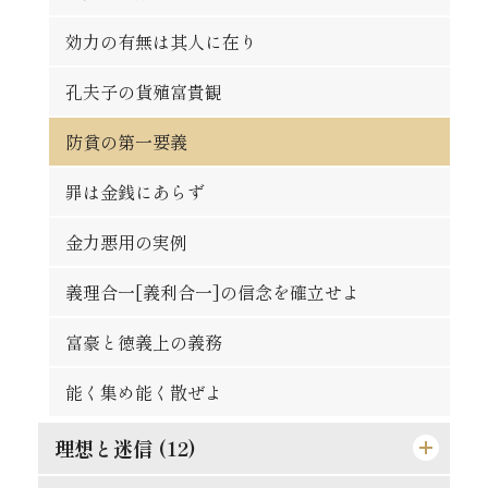
論語は万人共通の実用的教訓
秀吉の長所と短所
悪んで其の美を知れ
効力の有無は其人に在り
時期を待つの要あり
自ら箸を取れ
習慣の感染性と伝播力
孔夫子の貨殖富貴観
人は平等なるべし
大立志と小立志との調和
偉き人と完き人
防貧の第一要義
争ひの可否
君子の争ひたれ
親切らしき不親切
罪は金銭にあらず
大丈夫の試金石
社会と学問との関係
何をか真才真智と謂ふ
金力悪用の実例
蟹穴主義が肝要
勇猛心の養成法
動機と結果
義理合一[義利合一]の信念を確立せよ
得意時代と失意時代
一生涯に歩むべき道
人生は努力にあり
富豪と徳義上の義務
[格言]
[格言]
正に就き邪に遠ざかるの道
能く集め能く散ぜよ
[格言]
理想と迷信 (12)