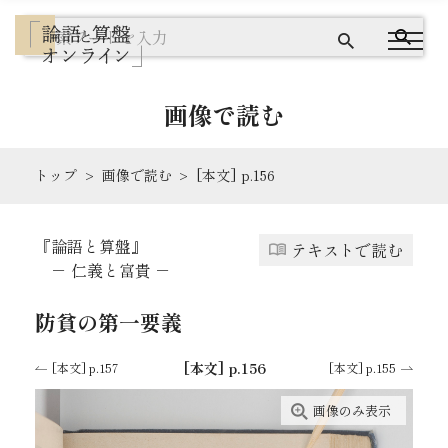
画像で読む
トップ
画像で読む
[本文] p.156
『論語と算盤』とは
『論語と算盤』
テキストで読む
テキストで読む
－ 仁義と富貴 －
画像で読む
防貧の第一要義
ワードクラウドで探す
[本文] p.156
[本文] p.157
[本文] p.155
画像のみ表示
出典を読む