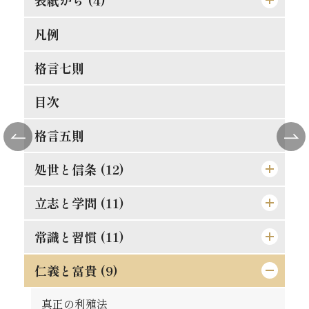
凡例
[表紙]
[表見返し]
格言七則
[遊び紙]
目次
[扉]
格言五則
処世と信条 (12)
立志と学問 (11)
論語と算盤は甚だ遠くして甚だ近いもの
士魂商才
常識と習慣 (11)
精神老衰の予防法
天は人を罰せず
現在に働け
仁義と富貴 (9)
常識とは如何なるものか
人物の観察法
大正維新の覚悟
口は禍福の門なり
真正の利殖法