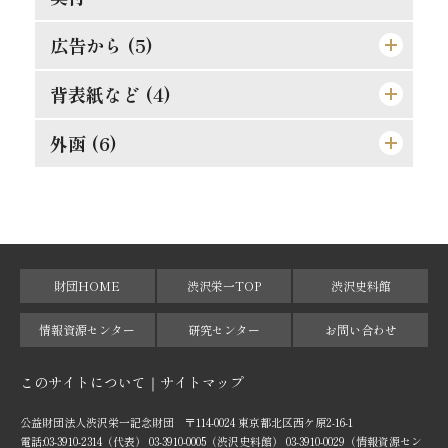
[格言]
摸倣時代に別れよ
其罪果して孰れに在りや
人事を尽して天命を待て
広告から (5)
此にも能率増進法あり
理論より実際
湖畔の感慨
背表紙など (4)
東亜堂出版図書特約売捌店
果して誰の責任ぞ
孝らしからぬ孝
順逆の二境は何れより来るか
[広告]
外函 (6)
[背]
功利学の弊を芟除すべし
人物過剰の一大原因
細心にして大胆なれ
[遊び紙]
[天]
[外函（オモテ）]
此の如き誤解あり
[格言]
成敗は身に残る糟粕
[裏見返し]
[地]
[外函（背）]
[裏表紙]
[小口]
[外函（ウラ）]
財団HOME
渋沢栄一TOP
渋沢史料館
[外函（天）]
情報資源センター
研究センター
お問い合わせ
[外函（地）]
このサイトについて
サイトマップ
[外函（小口）]
公益財団法人渋沢栄一記念財団 〒114-0024 東京都北区西ケ原2-16-1
電話:03-3910-2314（代表） 03-3910-0005（渋沢史料館） 03-3910-0029（情報資源セン