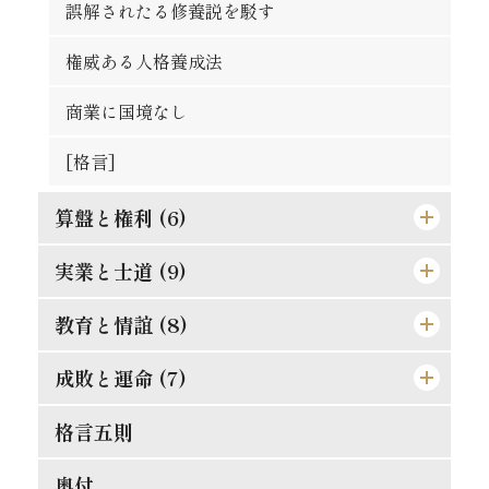
発展の一大要素
誤解されたる修養説を駁す
廓清の急務なる所以
権威ある人格養成法
[格言]
商業に国境なし
[格言]
算盤と権利 (6)
実業と士道 (9)
仁に当つては師に譲らず
金門公園の掛札
教育と情誼 (8)
武士道は即ち実業道なり
唯王道あるのみ
文明人の貪戻
成敗と運命 (7)
孝は強ふべきものに非ず
競争の善意と悪意
相愛忠恕の道を以て交はるべし
現代教育の得失
格言五則
それ唯忠恕のみ
合理的の経営
天然の抵抗を征服せよ
偉人と其の母
失敗らしき成功
奥付