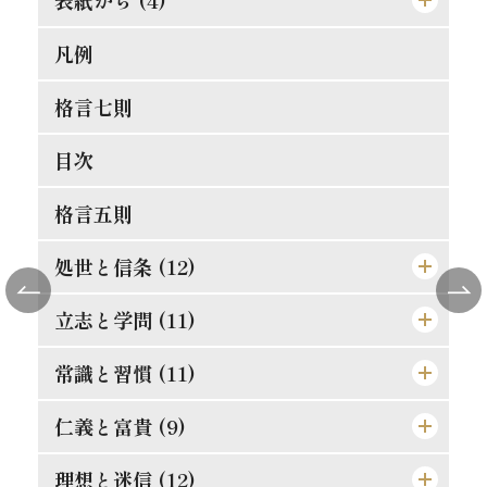
凡例
[表紙]
[表見返し]
格言七則
[遊び紙]
目次
[扉]
格言五則
処世と信条 (12)
立志と学問 (11)
論語と算盤は甚だ遠くして甚だ近いもの
士魂商才
常識と習慣 (11)
精神老衰の予防法
天は人を罰せず
現在に働け
仁義と富貴 (9)
常識とは如何なるものか
人物の観察法
大正維新の覚悟
口は禍福の門なり
理想と迷信 (12)
真正の利殖法