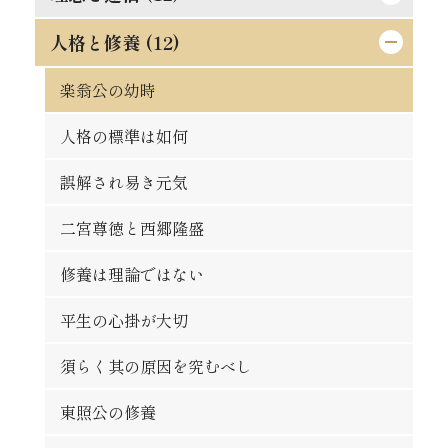
論語は万人共通の実用的教訓
秀吉の長所と短所
悪んで其の美を知れ
効力の有無は其人に在り
人格と修養 (12)
道理ある希望を持て
時期を待つの要あり
自ら箸を取れ
習慣の感染性と伝播力
孔夫子の貨殖富貴観
この熱誠を要す
楽翁公の幼時
人は平等なるべし
大立志と小立志との調和
偉き人と完き人
防貧の第一要義
道徳は進化すべきか
人格の標準は如何
争ひの可否
君子の争ひたれ
親切らしき不親切
罪は金銭にあらず
斯の如き矛盾を根絶すべし
誤解され易き元気
大丈夫の試金石
社会と学問との関係
何をか真才真智と謂ふ
金力悪用の実例
人生観の両面
二宮尊徳と西郷隆盛
蟹穴主義が肝要
勇猛心の養成法
動機と結果
義理合一[義利合一]の信念を確立せよ
これは果して絶望か
修養は理論ではない
得意時代と失意時代
一生涯に歩むべき道
人生は努力にあり
富豪と徳義上の義務
日新なるを要す
平生の心掛が大切
[格言]
[格言]
正に就き邪に遠ざかるの道
能く集め能く散ぜよ
修験者の失敗
須らく其の原因を究むべし
[格言]
真正なる文明
東照公の修養