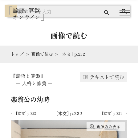
画像で読む
トップ
画像で読む
[本文] p.232
『論語と算盤』とは
『論語と算盤』
テキストで読む
テキストで読む
－ 人格と修養 －
画像で読む
楽翁公の幼時
ワードクラウドで探す
[本文] p.232
[本文] p.233
[本文] p.231
画像のみ表示
出典を読む