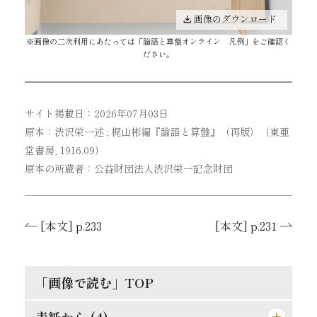
画像のダウンロード
※画像の二次利用にあたっては「
論語と算盤オンライン 凡例
」をご確認く
ださい。
サイト掲載日：2026年07月03日
原本：渋沢栄一述 ; 梶山彬編『論語と算盤』（再版）（東亜
堂書房, 1916.09）
原本の所蔵者：公益財団法人渋沢栄一記念財団
[本文] p.233
[本文] p.231
「画像で読む」TOP
表紙から (4)