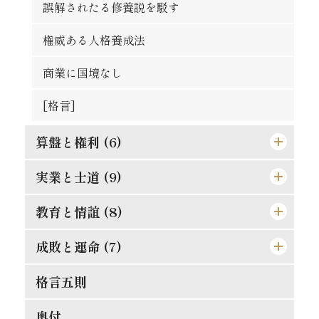
発展の一大要素
誤解されたる修養説を駁す
廓清の急務なる所以
権威ある人格養成法
[格言]
商業に国境なし
[格言]
算盤と権利 (6)
実業と士道 (9)
仁に当つては師に譲らず
金門公園の掛札
教育と情誼 (8)
武士道は即ち実業道なり
唯王道あるのみ
文明人の貪戻
成敗と運命 (7)
孝は強ふべきものに非ず
競争の善意と悪意
相愛忠恕の道を以て交はるべし
現代教育の得失
格言五則
それ唯忠恕のみ
合理的の経営
天然の抵抗を征服せよ
偉人と其の母
失敗らしき成功
奥付