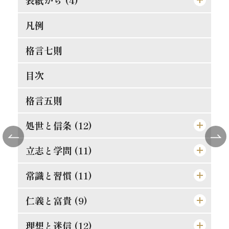
凡例
[表紙]
[表見返し]
格言七則
[遊び紙]
目次
[扉]
格言五則
処世と信条 (12)
立志と学問 (11)
論語と算盤は甚だ遠くして甚だ近いもの
士魂商才
常識と習慣 (11)
精神老衰の予防法
天は人を罰せず
現在に働け
仁義と富貴 (9)
常識とは如何なるものか
人物の観察法
大正維新の覚悟
口は禍福の門なり
理想と迷信 (12)
真正の利殖法