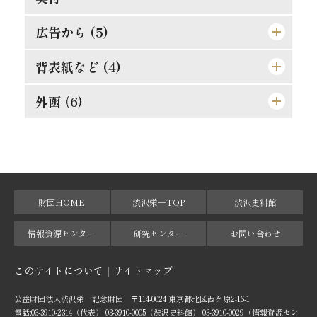
[格言]
摸倣時代に別れよ
其罪果して孰れに在りや
人事を尽して天命を待て
広告から (5)
此にも能率増進法あり
理論より実際
湖畔の感慨
背表紙など (4)
東亜堂出版図書特約売捌店
果して誰の責任ぞ
孝らしからぬ孝
順逆の二境は何れより来るか
[広告]
外函 (6)
[背]
功利学の弊を芟除すべし
人物過剰の一大原因
細心にして大胆なれ
[遊び紙]
[天]
[外函（オモテ）]
此の如き誤解あり
[格言]
成敗は身に残る糟粕
[裏見返し]
[地]
[外函（背）]
[裏表紙]
[小口]
[外函（ウラ）]
財団HOME
渋沢栄一TOP
渋沢史料館
[外函（天）]
情報資源センター
研究センター
お問い合わせ
[外函（地）]
このサイトについて
サイトマップ
[外函（小口）]
公益財団法人渋沢栄一記念財団 〒114-0024 東京都北区西ケ原2-16-1
電話:03-3910-2314（代表） 03-3910-0005（渋沢史料館） 03-3910-0029（情報資源セン