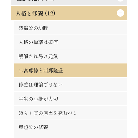
論語は万人共通の実用的教訓
秀吉の長所と短所
悪んで其の美を知れ
効力の有無は其人に在り
人格と修養 (12)
道理ある希望を持て
時期を待つの要あり
自ら箸を取れ
習慣の感染性と伝播力
孔夫子の貨殖富貴観
この熱誠を要す
楽翁公の幼時
人は平等なるべし
大立志と小立志との調和
偉き人と完き人
防貧の第一要義
道徳は進化すべきか
人格の標準は如何
争ひの可否
君子の争ひたれ
親切らしき不親切
罪は金銭にあらず
斯の如き矛盾を根絶すべし
誤解され易き元気
大丈夫の試金石
社会と学問との関係
何をか真才真智と謂ふ
金力悪用の実例
人生観の両面
二宮尊徳と西郷隆盛
蟹穴主義が肝要
勇猛心の養成法
動機と結果
義理合一[義利合一]の信念を確立せよ
これは果して絶望か
修養は理論ではない
得意時代と失意時代
一生涯に歩むべき道
人生は努力にあり
富豪と徳義上の義務
日新なるを要す
平生の心掛が大切
[格言]
[格言]
正に就き邪に遠ざかるの道
能く集め能く散ぜよ
修験者の失敗
須らく其の原因を究むべし
[格言]
真正なる文明
東照公の修養