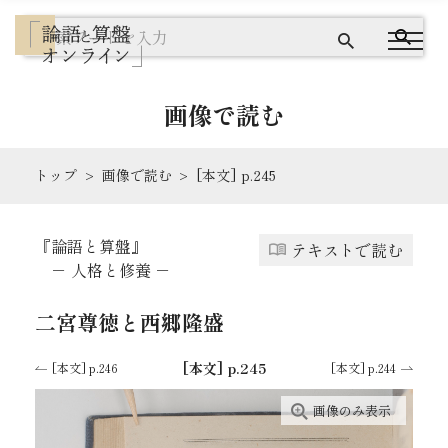
画像で読む
トップ
画像で読む
[本文] p.245
『論語と算盤』とは
『論語と算盤』
テキストで読む
テキストで読む
－ 人格と修養 －
画像で読む
二宮尊徳と西郷隆盛
ワードクラウドで探す
[本文] p.245
[本文] p.246
[本文] p.244
画像のみ表示
出典を読む