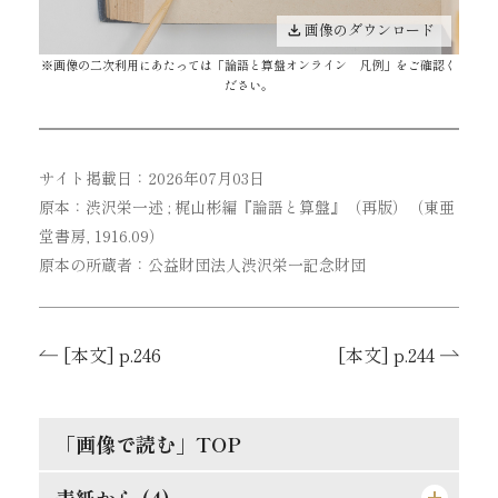
画像のダウンロード
※画像の二次利用にあたっては「
論語と算盤オンライン 凡例
」をご確認く
ださい。
サイト掲載日：2026年07月03日
原本：渋沢栄一述 ; 梶山彬編『論語と算盤』（再版）（東亜
堂書房, 1916.09）
原本の所蔵者：公益財団法人渋沢栄一記念財団
[本文] p.246
[本文] p.244
「画像で読む」TOP
表紙から (4)