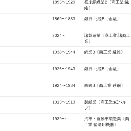
1895〜1920
蚕糸絹織業B〔商工業:繊
維〕
1869〜1883
銀行:北陸B〔金融〕
2024～
諸製造業〔商工業:諸商工
業〕
1938〜1944
綿業B〔商工業:繊維〕
1926〜1943
銀行:北陸B〔金融〕
1924〜1934
鉄鋼B〔商工業:鉄鋼〕
1913〜1913
製紙業〔商工業:紙パル
プ〕
1939〜
汽車・自動車製造業〔商
工業:輸送用機器〕