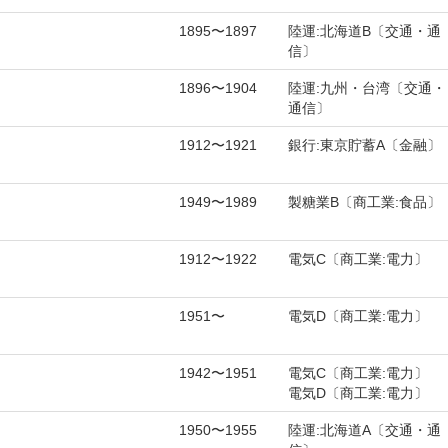
1895〜1897
陸運:北海道B〔交通・通
信〕
1896〜1904
陸運:九州・台湾〔交通・
通信〕
1912〜1921
銀行:東京貯蓄A〔金融〕
1949〜1989
製糖業B〔商工業:食品〕
1912〜1922
電気C〔商工業:電力〕
1951〜
電気D〔商工業:電力〕
1942〜1951
電気C〔商工業:電力〕
電気D〔商工業:電力〕
1950〜1955
陸運:北海道A〔交通・通