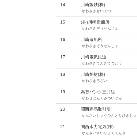
14
川崎製鉄(株)
かわさきせいてつ
15
(株)川崎造船所
かわさきぞうせんじょ
16
川崎造船所
かわさきぞうせんじょ
17
川崎電気鉄道
かわさきでんきてつどう
18
川崎炉材(株)
かわさきろざい
19
為替バンク三井組
かわせばんくみついぐみ
20
関西商品取引所
かんさいしょうひんとりひきじょ
21
関西水力電気(株)
かんさいすいりょくでんき