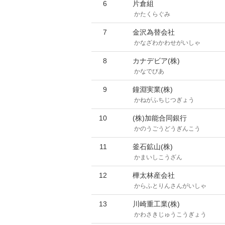
6
片倉組
かたくらぐみ
7
金沢為替会社
かなざわかわせがいしゃ
8
カナデビア(株)
かなでびあ
9
鐘淵実業(株)
かねがふちじつぎょう
10
(株)加能合同銀行
かのうごうどうぎんこう
11
釜石鉱山(株)
かまいしこうざん
12
樺太林産会社
からふとりんさんがいしゃ
13
川崎重工業(株)
かわさきじゅうこうぎょう