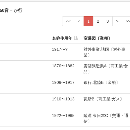
0音 = か行
<<
<
1
2
3
>
>
名称使用年
変遷図〔業種〕
1917〜?
対外事業:諸国〔対外事
業〕
1876〜1882
麦酒醸造業A〔商工業:食
品〕
1906〜1917
銀行:北陸B〔金融〕
1910〜1913
瓦斯B〔商工業:ガス〕
1922〜1965
陸運:東日本C〔交通・通
信〕