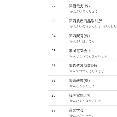
22
関西電力(株)
かんさいでんりょく
23
関西農産商品取引所
かんさいのうさんしょうひんとり
24
関西配電(株)
かんさいはいでん
25
漢城電気会社
かんじょうでんきかいしゃ
26
関鉄筑波商事(株)
かんてつつくばしょうじ
27
関東酸曹(株)
かんとうさんそう
28
韓美電気会社
かんびでんきかいしゃ
29
漢文学会
かんぶんがっかい