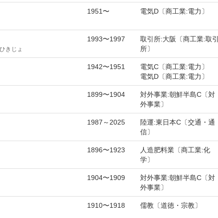
1951〜
電気D〔商工業:電力〕
1993〜1997
取引所:大阪〔商工業:取
所〕
ひきじょ
1942〜1951
電気C〔商工業:電力〕
電気D〔商工業:電力〕
1899〜1904
対外事業:朝鮮半島C〔対
外事業〕
1987～2025
陸運:東日本C〔交通・通
信〕
1896〜1923
人造肥料業〔商工業:化
学〕
1904〜1909
対外事業:朝鮮半島C〔対
外事業〕
1910〜1918
儒教〔道徳・宗教〕