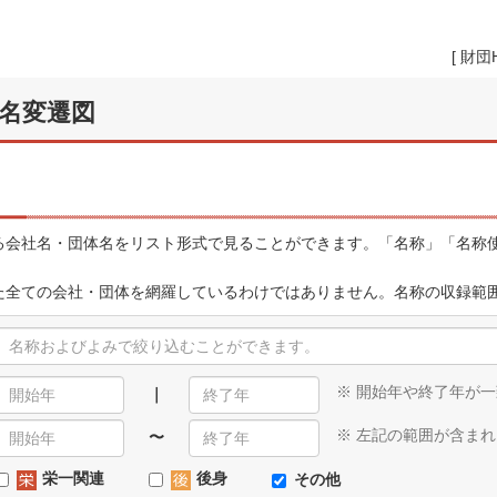
[
財団
名変遷図
会社名・団体名をリスト形式で見ることができます。「名称」「名称使
全ての会社・団体を網羅しているわけではありません。名称の収録範
※ 開始年や終了年が
｜
※ 左記の範囲が含ま
〜
栄一関連
後身
その他