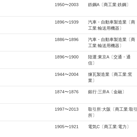
1950〜2003
鉄鋼A〔商工業:鉄鋼〕
1896〜1939
汽車・自動車製造業〔商
工業:輸送用機器〕
1886〜1896
汽車・自動車製造業〔商
工業:輸送用機器〕
1896〜1900
陸運:東京A〔交通・通
信〕
1944〜2004
煉瓦製造業〔商工業:窯
業〕
1874〜1876
銀行:三井A〔金融〕
1997〜2013
取引所:大阪〔商工業:取
所〕
1905〜1921
電気C〔商工業:電力〕