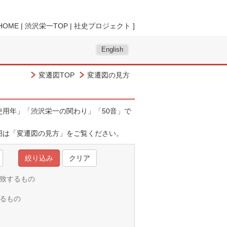
HOME
|
渋沢栄一TOP
|
社史プロジェクト
]
English
変遷図TOP
変遷図の見方
用年」「渋沢栄一の関わり」「50音」で
囲は「
変遷図の見方
」をご覧ください。
クリア
一致するもの
れるもの