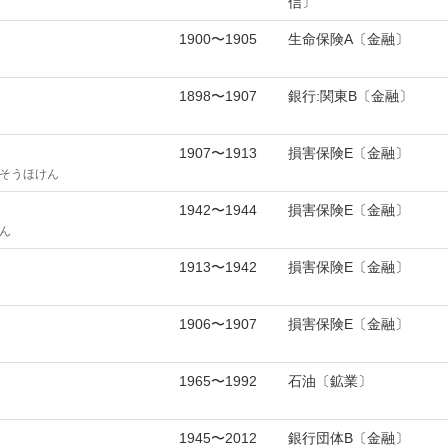
信〕
1900〜1905
生命保険A〔金融〕
1898〜1907
銀行:関東B〔金融〕
1907〜1913
損害保険E〔金融〕
そうほけん
1942〜1944
損害保険E〔金融〕
ん
1913〜1942
損害保険E〔金融〕
1906〜1907
損害保険E〔金融〕
1965〜1992
石油〔鉱業〕
1945〜2012
銀行団体B〔金融〕