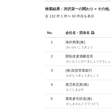
検索結果：渋沢栄一の関わり = その他, 5
全 132 件 1 件〜 50 件目を表示
No.
会社名・団体名
1
海外興業(株)
かいがいこうぎょう
2
開拓使麦酒醸造所
かいたくしびーるじょうぞうしょ
3
(株)加賀実業銀行
かがじつぎょうぎんこう
4
鹿児島瓦斯(株)
かごしまがす
5
鹿島参宮鉄道(株)
かしまさんぐうてつどう