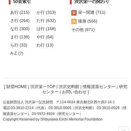
50音索引
渋沢栄一の関わり
あ行 (215)
か行 (313)
栄一関連 (711)
さ行 (264)
た行 (632)
後身 (566)
な行 (300)
は行 (168)
その他 (871)
ま行 (138)
や行 (64)
ら行 (33)
わ行 (13)
A-Z (7)
[
財団HOME
|
渋沢栄一TOP
|
渋沢史料館
|
情報資源センター
|
研究
センター
|
お問い合わせ
]
公益財団法人 渋沢栄一記念財団 〒114-0024 東京都北区西ケ原2-16-1
電話:03-3910-2314（代表） 03-3910-0005（渋沢史料館） 03-3910-0029（情
報資源センター） 03-5972-4924（研究センター）
Copyright Reserved by Shibusawa Eiichi Memorial Foundation