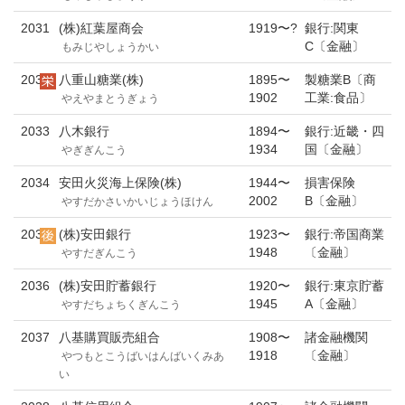
2031
(株)紅葉屋商会
1919〜?
銀行:関東
C〔金融〕
もみじやしょうかい
2032
八重山糖業(株)
1895〜
製糖業B〔商
1902
工業:食品〕
やえやまとうぎょう
2033
八木銀行
1894〜
銀行:近畿・四
1934
国〔金融〕
やぎぎんこう
2034
安田火災海上保険(株)
1944〜
損害保険
2002
B〔金融〕
やすだかさいかいじょうほけん
2035
(株)安田銀行
1923〜
銀行:帝国商業
1948
〔金融〕
やすだぎんこう
2036
(株)安田貯蓄銀行
1920〜
銀行:東京貯蓄
1945
A〔金融〕
やすだちょちくぎんこう
2037
八基購買販売組合
1908〜
諸金融機関
1918
〔金融〕
やつもとこうばいはんばいくみあ
い