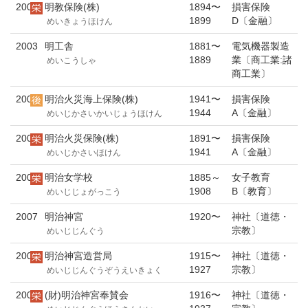
2002
明教保険(株)
1894〜
損害保険
1899
D〔金融〕
めいきょうほけん
2003
明工舎
1881〜
電気機器製造
1889
業〔商工業:諸
めいこうしゃ
商工業〕
2004
明治火災海上保険(株)
1941〜
損害保険
1944
A〔金融〕
めいじかさいかいじょうほけん
2005
明治火災保険(株)
1891〜
損害保険
1941
A〔金融〕
めいじかさいほけん
2006
明治女学校
1885～
女子教育
1908
B〔教育〕
めいじじょがっこう
2007
明治神宮
1920〜
神社〔道徳・
宗教〕
めいじじんぐう
2008
明治神宮造営局
1915〜
神社〔道徳・
1927
宗教〕
めいじじんぐうぞうえいきょく
2009
(財)明治神宮奉賛会
1916〜
神社〔道徳・