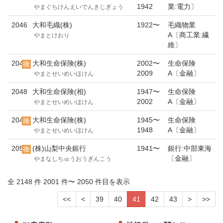
1942
業:電力〕
やまぐちけんえいでんきじぎょう
2046
大和毛織(株)
1922〜
毛織物業
A〔商工業:繊
やまとけおり
維〕
2047
大和生命保険(株)
2002〜
生命保険
2009
A〔金融〕
やまとせいめいほけん
2048
大和生命保険(相)
1947〜
生命保険
2002
A〔金融〕
やまとせいめいほけん
2049
大和生命保険(株)
1945〜
生命保険
1948
A〔金融〕
やまとせいめいほけん
2050
(株)山梨中央銀行
1941〜
銀行:中部東海
〔金融〕
やまなしちゅうおうぎんこう
全 2148 件 2001 件〜 2050 件目を表示
<<
<
39
40
41
42
43
>
>>