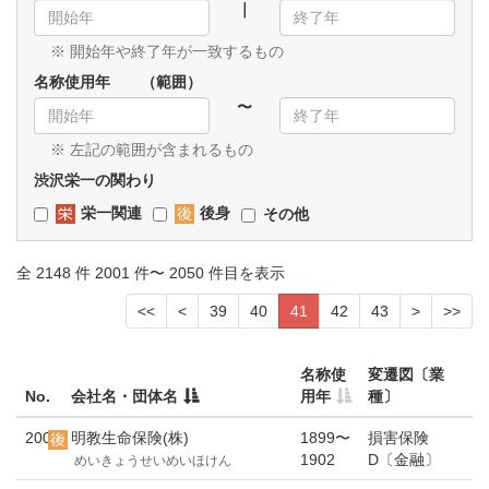
｜
※ 開始年や終了年が一致するもの
名称使用年 （範囲）
〜
※ 左記の範囲が含まれるもの
渋沢栄一の関わり
栄一関連
後身
その他
全 2148 件 2001 件〜 2050 件目を表示
<<
<
39
40
41
42
43
>
>>
名称使
変遷図〔業
No.
会社名・団体名
用年
種〕
2001
明教生命保険(株)
1899〜
損害保険
1902
D〔金融〕
めいきょうせいめいほけん