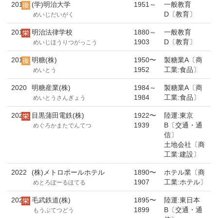
2017
(学)明治大学
1951～
一般教育
D〔教育〕
めいじだいがく
2018
明治法律学校
1880～
一般教育
1903
D〔教育〕
めいじほうりつがっこう
2019
明糖(株)
1950〜
製糖業A〔商
1952
工業:食品〕
めいとう
2020
明糖産業(株)
1984～
製糖業A〔商
1984
工業:食品〕
めいとうさんぎょう
2021
目黒蒲田電鉄(株)
1922〜
陸運:東京
1939
B〔交通・通
めぐろかまたでんてつ
信〕
土地会社〔商
工業:建設〕
2022
(株)メトロポールホテル
1890〜
ホテル業〔商
1907
工業:ホテル〕
めとろぽーるほてる
2023
毛武鉄道(株)
1895〜
陸運:東日本
1899
B〔交通・通
もうぶてつどう