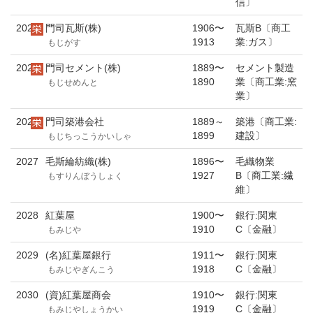
信〕
2024
門司瓦斯(株)
1906〜
瓦斯B〔商工
1913
業:ガス〕
もじがす
2025
門司セメント(株)
1889〜
セメント製造
1890
業〔商工業:窯
もじせめんと
業〕
2026
門司築港会社
1889～
築港〔商工業:
1899
建設〕
もじちっこうかいしゃ
2027
毛斯綸紡織(株)
1896〜
毛織物業
1927
B〔商工業:繊
もすりんぼうしょく
維〕
2028
紅葉屋
1900〜
銀行:関東
1910
C〔金融〕
もみじや
2029
(名)紅葉屋銀行
1911〜
銀行:関東
1918
C〔金融〕
もみじやぎんこう
2030
(資)紅葉屋商会
1910〜
銀行:関東
1919
C〔金融〕
もみじやしょうかい