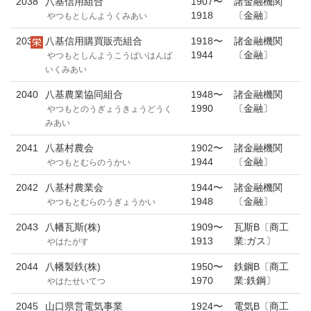
2038
八基信用組合
1907〜
諸金融機関
1918
〔金融〕
やつもとしんようくみあい
2039
八基信用購買販売組合
1918〜
諸金融機関
1944
〔金融〕
やつもとしんようこうばいはんば
いくみあい
2040
八基農業協同組合
1948〜
諸金融機関
1990
〔金融〕
やつもとのうぎょうきょうどうく
みあい
2041
八基村農会
1902〜
諸金融機関
1944
〔金融〕
やつもとむらのうかい
2042
八基村農業会
1944〜
諸金融機関
1948
〔金融〕
やつもとむらのうぎょうかい
2043
八幡瓦斯(株)
1909〜
瓦斯B〔商工
1913
業:ガス〕
やはたがす
2044
八幡製鉄(株)
1950〜
鉄鋼B〔商工
1970
業:鉄鋼〕
やはたせいてつ
2045
山口県営電気事業
1924〜
電気B〔商工