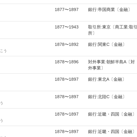
1877〜1897
銀行:帝国商業〔金融〕
1877〜1943
取引所:東京〔商工業:取
所〕
1878〜1892
銀行:関東C〔金融〕
こう
1878〜1896
対外事業:朝鮮半島A〔対
外事業〕
1878〜1897
銀行:東北A〔金融〕
1878〜1897
銀行:北陸C〔金融〕
う
1878〜1897
銀行:近畿・四国〔金融〕
う
1878〜1897
銀行:近畿・四国〔金融〕