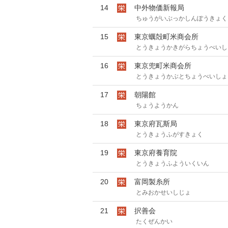
14
中外物価新報局
ちゅうがいぶっかしんぽうきょく
15
東京蠣殻町米商会所
とうきょうかきがらちょうべいし
16
東京兜町米商会所
とうきょうかぶとちょうべいしょ
17
朝陽館
ちょうようかん
18
東京府瓦斯局
とうきょうふがすきょく
19
東京府養育院
とうきょうふよういくいん
20
富岡製糸所
とみおかせいしじょ
21
択善会
たくぜんかい