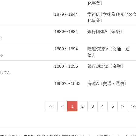
化事業〕
1879～1944
学術B〔学術及び其他の
化事業〕
1880〜1884
銀行団体A〔金融〕
ょ
1880〜1894
陸運:東京A〔交通・通
信〕
ゃ
1880〜1896
銀行:東北B〔金融〕
してん
1880?〜1883
海運A〔交通・通信〕
<<
<
1
2
3
4
5
>
>