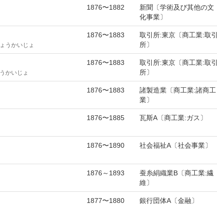
1876〜1882
新聞〔学術及び其他の文
化事業〕
1876〜1883
取引所:東京〔商工業:取
所〕
ょうかいじょ
1876〜1883
取引所:東京〔商工業:取
所〕
うかいじょ
1876〜1883
諸製造業〔商工業:諸商工
業〕
1876〜1885
瓦斯A〔商工業:ガス〕
1876〜1890
社会福祉A〔社会事業〕
1876～1893
蚕糸絹織業B〔商工業:繊
維〕
1877〜1880
銀行団体A〔金融〕