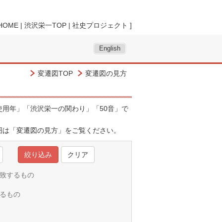
HOME
|
渋沢栄一TOP
|
社史プロジェクト
]
English
変遷図TOP
変遷図の見方
用年」「渋沢栄一の関わり」「50音」で
囲は「
変遷図の見方
」をご覧ください。
クリア
一致するもの
れるもの