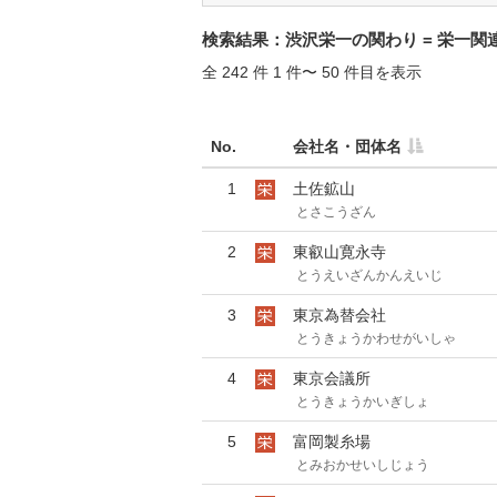
検索結果：渋沢栄一の関わり = 栄一関連, 
全 242 件 1 件〜 50 件目を表示
No.
会社名・団体名
1
土佐鉱山
とさこうざん
2
東叡山寛永寺
とうえいざんかんえいじ
3
東京為替会社
とうきょうかわせがいしゃ
4
東京会議所
とうきょうかいぎしょ
5
富岡製糸場
とみおかせいしじょう