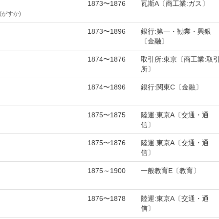
1873〜1876
瓦斯A〔商工業:ガス〕
がすか)
1873〜1896
銀行:第一・勧業・興銀
〔金融〕
1874〜1876
取引所:東京〔商工業:取
所〕
1874〜1896
銀行:関東C〔金融〕
1875〜1875
陸運:東京A〔交通・通
信〕
1875〜1876
陸運:東京A〔交通・通
信〕
1875～1900
一般教育E〔教育〕
1876〜1878
陸運:東京A〔交通・通
信〕