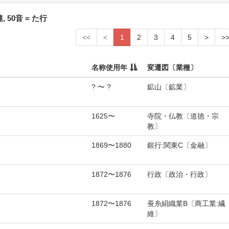
50音 = た行
<<
<
1
2
3
4
5
>
>
名称使用年
変遷図〔業種〕
? 〜 ?
鉱山〔鉱業〕
1625〜
寺院・仏教〔道徳・宗
教〕
1869〜1880
銀行:関東C〔金融〕
1872〜1876
行政〔政治・行政〕
1872〜1876
蚕糸絹織業B〔商工業:繊
維〕