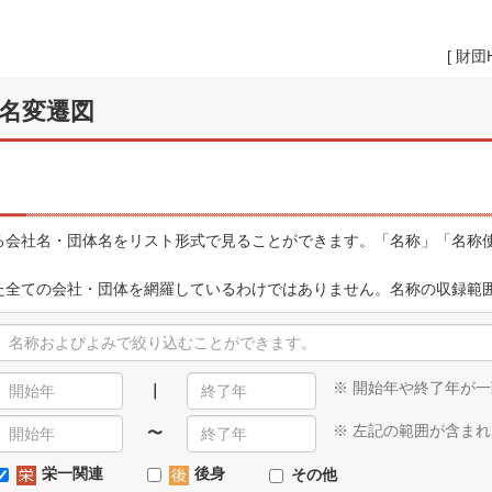
[
財団
名変遷図
会社名・団体名をリスト形式で見ることができます。「名称」「名称使
全ての会社・団体を網羅しているわけではありません。名称の収録範
※ 開始年や終了年が
｜
※ 左記の範囲が含ま
〜
栄一関連
後身
その他