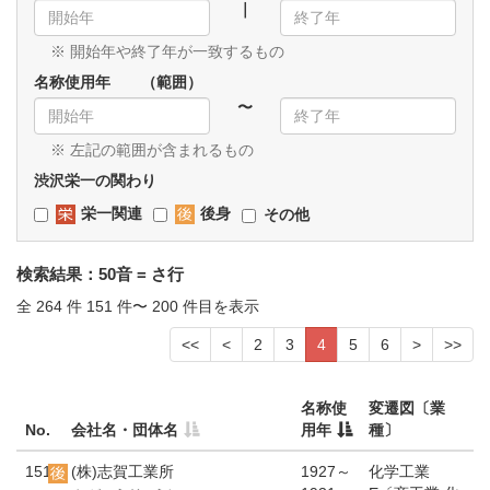
｜
※ 開始年や終了年が一致するもの
名称使用年 （範囲）
〜
※ 左記の範囲が含まれるもの
渋沢栄一の関わり
栄一関連
後身
その他
検索結果：50音 = さ行
全 264 件 151 件〜 200 件目を表示
<<
<
2
3
4
5
6
>
>>
名称使
変遷図〔業
No.
会社名・団体名
用年
種〕
151
(株)志賀工業所
1927～
化学工業