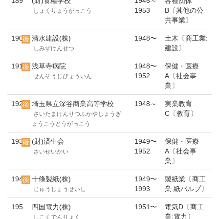
189
(財)食糧学校
1946～
各種団体
1953
B〔其他の公
しょくりょうがっこう
共事業〕
190
清水建設(株)
1948〜
土木〔商工業:
建設〕
しみずけんせつ
191
浅草寺病院
1948〜
保健・医療
1952
A〔社会事
せんそうじびょういん
業〕
192
埼玉県立深谷商業高等学校
1948～
実業教育
C〔教育〕
さいたまけんりつふかやしょうぎ
ょうこうとうがっこう
193
(財)済生会
1949〜
保健・医療
1952
A〔社会事
さいせいかい
業〕
194
十條製紙(株)
1949〜
製紙業〔商工
1993
業:紙パルプ〕
じゅうじょうせいし
195
四国電力(株)
1951〜
電気D〔商工
業:電力〕
しこくでんりょく