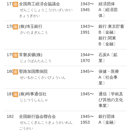
177
全国商工経済会協議会
1943〜
経済団体
1945
A〔経済団
ぜんこくしょうこうけいざいかい
体〕
きょうぎかい
178
(株)埼玉銀行
1943〜
銀行:東京貯蓄
1991
B〔金融〕
さいたまぎんこう
銀行:関東
B〔金融〕
179
常磐炭礦(株)
1944〜
石炭A〔鉱
1970
業〕
じょうばんたんこう
180
聖路加国際病院
1945〜
保健・医療
A〔社会事
せいるかこくさいびょういん
業〕
181
(株)時事通信社
1945〜
通信〔学術及
び其他の文化
じじつうしんしゃ
事業〕
182
全国銀行協会聯合会
1945〜
銀行団体
1953
A〔金融〕
ぜんこくぎんこうきょうかいれん
ごうかい