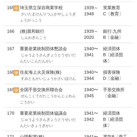
165
埼玉県立深谷商業学校
1939～
実業教育
1948
C〔教育〕
さいたまけんりつふかやしょうぎ
ょうがっこう
166
(株)親和銀行
1939～
銀行:九州
2020
B〔金融〕
しんわぎんこう
167
重要産業統制団体懇談会
1940〜
経済団体
1941
B〔経済団
じゅうようさんぎょうとうせいだ
体〕
んたいこんだんかい
168
住友海上火災保険(株)
1940〜
損害保険
1944
D〔金融〕
すみともかいじょうかさいほけん
169
全国手形交換所聯合会
1940〜
手形交換所
1945
〔金融〕
ぜんこくてがたこうかんじょれん
ごうかい
170
重要産業統制団体協議会
1941〜
経済団体
1942
B〔経済団
じゅうようさんぎょうとうせいだ
体〕
んたいきょうぎかい
171
山陽配電(株)
1941〜
電気B〔商工