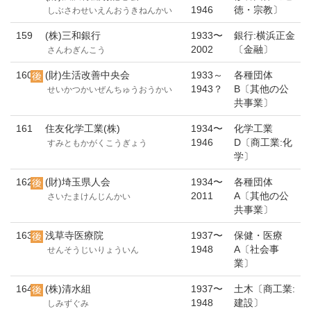
1946
徳・宗教〕
しぶさわせいえんおうきねんかい
159
(株)三和銀行
1933〜
銀行:横浜正金
2002
〔金融〕
さんわぎんこう
160
(財)生活改善中央会
1933～
各種団体
1943？
B〔其他の公
せいかつかいぜんちゅうおうかい
共事業〕
161
住友化学工業(株)
1934〜
化学工業
1946
D〔商工業:化
すみともかがくこうぎょう
学〕
162
(財)埼玉県人会
1934〜
各種団体
2011
A〔其他の公
さいたまけんじんかい
共事業〕
163
浅草寺医療院
1937〜
保健・医療
1948
A〔社会事
せんそうじいりょういん
業〕
164
(株)清水組
1937〜
土木〔商工業:
1948
建設〕
しみずぐみ