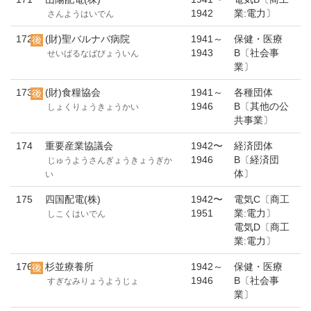
1942
業:電力〕
さんようはいでん
172
(財)聖バルナバ病院
1941～
保健・医療
1943
B〔社会事
せいばるなばびょういん
業〕
173
(財)食糧協会
1941～
各種団体
1946
B〔其他の公
しょくりょうきょうかい
共事業〕
174
重要産業協議会
1942〜
経済団体
1946
B〔経済団
じゅうようさんぎょうきょうぎか
体〕
い
175
四国配電(株)
1942〜
電気C〔商工
1951
業:電力〕
しこくはいでん
電気D〔商工
業:電力〕
176
杉並療養所
1942～
保健・医療
1946
B〔社会事
すぎなみりょうようじょ
業〕