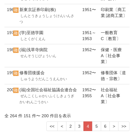
196
新東京証券印刷(株)
1951〜
印刷業〔商工
業:諸商工業〕
しんとうきょうしょうけんいんさ
つ
197
(学)至徳学園
1951～
一般教育
1953
C〔教育〕
しとくがくえん
198
(福)浅草寺病院
1952〜
保健・医療
A〔社会事
せんそうじびょういん
業〕
199
修養団後援会
1952〜
修養団体〔道
徳・宗教〕
しゅうようだんこうえんかい
200
(福)全国社会福祉協議会連合会
1952〜
社会福祉
1955
A〔社会事
ぜんこくしゃかいふくしきょうぎ
業〕
かいれんごうかい
全 264 件 151 件〜 200 件目を表示
<<
<
2
3
4
5
6
>
>>