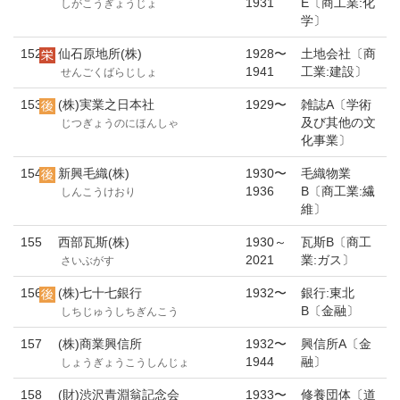
1931
E〔商工業:化
しがこうぎょうじょ
学〕
152
仙石原地所(株)
1928〜
土地会社〔商
1941
工業:建設〕
せんごくばらじしょ
153
(株)実業之日本社
1929〜
雑誌A〔学術
及び其他の文
じつぎょうのにほんしゃ
化事業〕
154
新興毛織(株)
1930〜
毛織物業
1936
B〔商工業:繊
しんこうけおり
維〕
155
西部瓦斯(株)
1930～
瓦斯B〔商工
2021
業:ガス〕
さいぶがす
156
(株)七十七銀行
1932〜
銀行:東北
B〔金融〕
しちじゅうしちぎんこう
157
(株)商業興信所
1932〜
興信所A〔金
1944
融〕
しょうぎょうこうしんじょ
158
(財)渋沢青淵翁記念会
1933〜
修養団体〔道