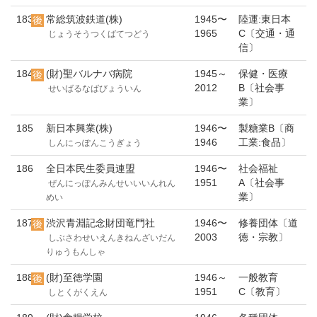
183
常総筑波鉄道(株)
1945〜
陸運:東日本
1965
C〔交通・通
じょうそうつくばてつどう
信〕
184
(財)聖バルナバ病院
1945～
保健・医療
2012
B〔社会事
せいばるなばびょういん
業〕
185
新日本興業(株)
1946〜
製糖業B〔商
1946
工業:食品〕
しんにっぽんこうぎょう
186
全日本民生委員連盟
1946〜
社会福祉
1951
A〔社会事
ぜんにっぽんみんせいいいんれん
業〕
めい
187
渋沢青淵記念財団竜門社
1946〜
修養団体〔道
2003
徳・宗教〕
しぶさわせいえんきねんざいだん
りゅうもんしゃ
188
(財)至徳学園
1946～
一般教育
1951
C〔教育〕
しとくがくえん