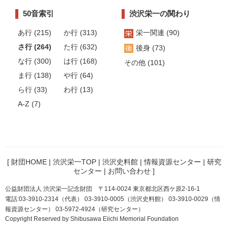
50音索引
渋沢栄一の関わり
あ行 (215)
か行 (313)
栄一関連 (90)
さ行 (264)
た行 (632)
後身 (73)
な行 (300)
は行 (168)
その他 (101)
ま行 (138)
や行 (64)
ら行 (33)
わ行 (13)
A-Z (7)
[
財団HOME
|
渋沢栄一TOP
|
渋沢史料館
|
情報資源センター
|
研究
センター
|
お問い合わせ
]
公益財団法人 渋沢栄一記念財団 〒114-0024 東京都北区西ケ原2-16-1
電話:03-3910-2314（代表） 03-3910-0005（渋沢史料館） 03-3910-0029（情
報資源センター） 03-5972-4924（研究センター）
Copyright Reserved by Shibusawa Eiichi Memorial Foundation