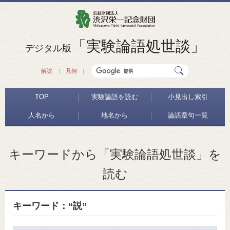
「実験論語処世談」
デジタル版
解説
凡例
TOP
実験論語を読む
小見出し索引
人名から
地名から
論語章句一覧
キーワードから「実験論語処世談」を
読む
キーワード：“説”