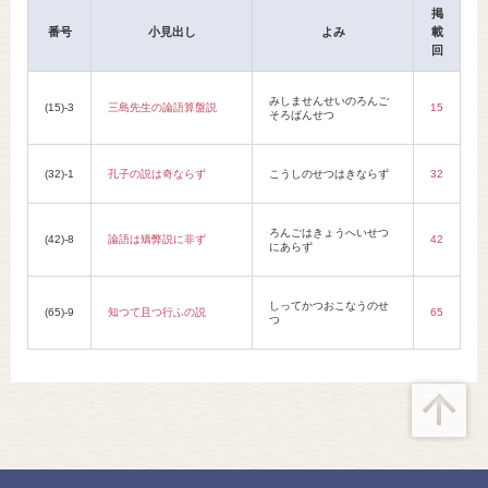
掲
番号
小見出し
よみ
載
回
みしませんせいのろんご
(15)-3
三島先生の論語算盤説
15
そろばんせつ
(32)-1
孔子の説は奇ならず
こうしのせつはきならず
32
ろんごはきょうへいせつ
(42)-8
論語は矯弊説に非ず
42
にあらず
しってかつおこなうのせ
(65)-9
知つて且つ行ふの説
65
つ