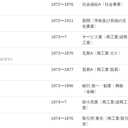
1872〜1876
社会福祉A〔社会事業〕
1872〜1911
新聞〔学術及び其他の文
化事業〕
1873〜?
サービス業〔商工業:諸商
工業〕
1873〜1876
瓦斯A〔商工業:ガス〕
がすか)
1873〜1877
貿易A〔商工業:貿易〕
1873〜1896
銀行:第一・勧業・興銀
〔金融〕
1874〜?
卸小売業〔商工業:諸商工
業〕
1874〜1876
取引所:東京〔商工業:取
所〕