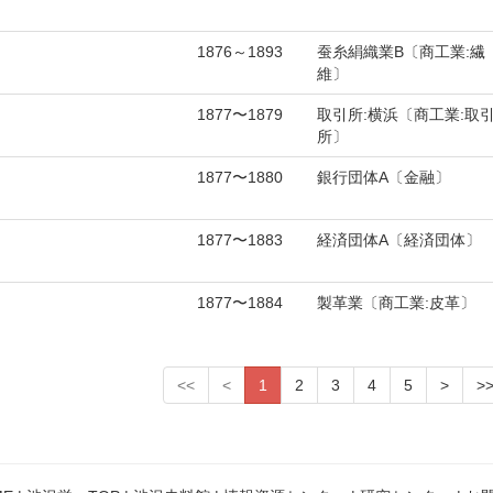
1876～1893
蚕糸絹織業B〔商工業:繊
維〕
1877〜1879
取引所:横浜〔商工業:取
所〕
1877〜1880
銀行団体A〔金融〕
1877〜1883
経済団体A〔経済団体〕
1877〜1884
製革業〔商工業:皮革〕
<<
<
1
2
3
4
5
>
>