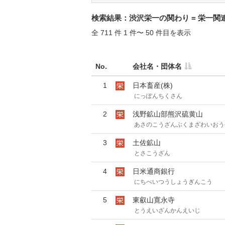
検索結果：渋沢栄一の関わり = 栄一関
全 711 件 1 件〜 50 件目を表示
No.
会社名・団体名
1
日本畜産(株)
にっぽんちくさん
2
浅野鉱山部熊沢硫黄山
あさのこうざんぶくまざわいおう
3
土佐鉱山
とさこうざん
4
日米通商銀行
にちべいつうしょうぎんこう
5
東叡山寛永寺
とうえいざんかんえいじ