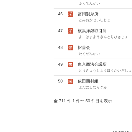
ふくでんかい
46
富岡製糸所
とみおかせいしじょ
47
横浜洋銀取引所
よこはまようぎんとりひきじょ
48
択善会
たくぜんかい
49
東京商法会議所
とうきょうしょうほうかいぎしょ
50
依田西村組
よだにしむらぐみ
全 711 件 1 件〜 50 件目を表示