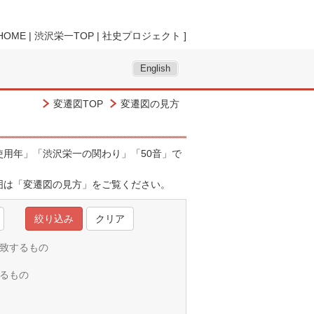
HOME
|
渋沢栄一TOP
|
社史プロジェクト
]
English
変遷図TOP
変遷図の見方
用年」「渋沢栄一の関わり」「50音」で
囲は「
変遷図の見方
」をご覧ください。
クリア
一致するもの
れるもの