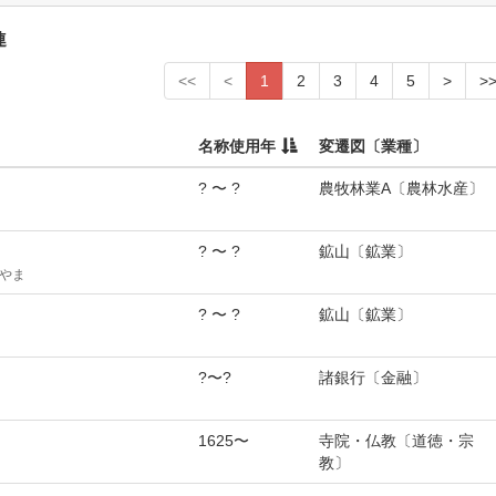
連
<<
<
1
2
3
4
5
>
>
名称使用年
変遷図〔業種〕
? 〜 ?
農牧林業A〔農林水産〕
? 〜 ?
鉱山〔鉱業〕
やま
? 〜 ?
鉱山〔鉱業〕
?〜?
諸銀行〔金融〕
1625〜
寺院・仏教〔道徳・宗
教〕