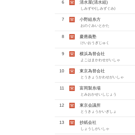
6
清水屋(清水組)
しみずや(しみずぐみ)
7
小野組糸方
おのぐみいとかた
8
慶應義塾
けいおうぎじゅく
9
横浜為替会社
よこはまかわせがいしゃ
10
東京為替会社
とうきょうかわせがいしゃ
11
富岡製糸場
とみおかせいしじょう
12
東京会議所
とうきょうかいぎしょ
13
抄紙会社
しょうしがいしゃ