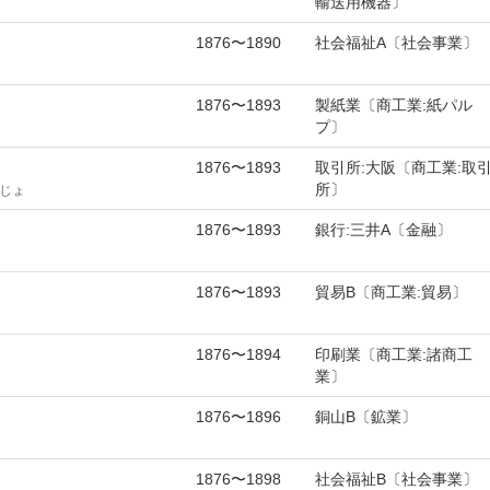
輸送用機器〕
1876〜1890
社会福祉A〔社会事業〕
1876〜1893
製紙業〔商工業:紙パル
プ〕
1876〜1893
取引所:大阪〔商工業:取
所〕
じょ
1876〜1893
銀行:三井A〔金融〕
1876〜1893
貿易B〔商工業:貿易〕
1876〜1894
印刷業〔商工業:諸商工
業〕
1876〜1896
銅山B〔鉱業〕
1876〜1898
社会福祉B〔社会事業〕