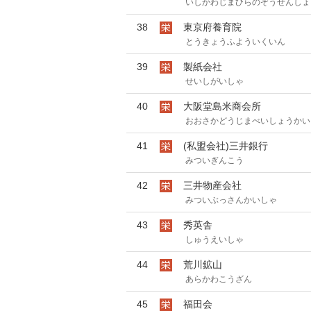
いしかわじまひらのぞうせんしょ
38
東京府養育院
とうきょうふよういくいん
39
製紙会社
せいしがいしゃ
40
大阪堂島米商会所
おおさかどうじまべいしょうかい
41
(私盟会社)三井銀行
みついぎんこう
42
三井物産会社
みついぶっさんかいしゃ
43
秀英舎
しゅうえいしゃ
44
荒川鉱山
あらかわこうざん
45
福田会