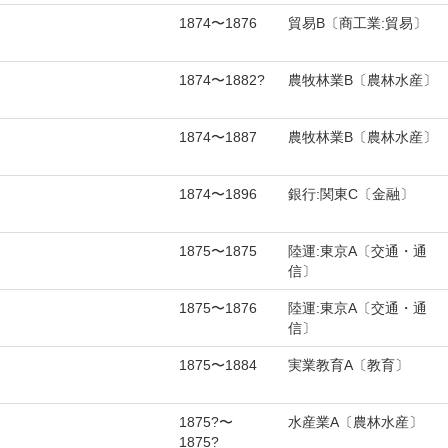
1874〜1876
貿易B〔商工業:貿易〕
1874〜1882?
農牧林業B〔農林水産〕
1874〜1887
農牧林業B〔農林水産〕
1874〜1896
銀行:関東C〔金融〕
1875〜1875
陸運:東京A〔交通・通
信〕
1875〜1876
陸運:東京A〔交通・通
信〕
1875〜1884
実業教育A〔教育〕
1875?〜
水産業A〔農林水産〕
1875?