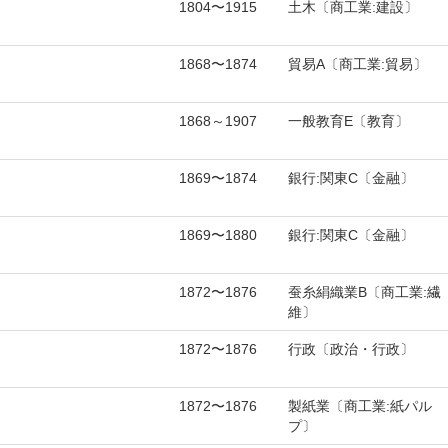
1804〜1915
土木〔商工業:建設〕
1868〜1874
貿易A〔商工業:貿易〕
1868～1907
一般教育E〔教育〕
1869〜1874
銀行:関東C〔金融〕
1869〜1880
銀行:関東C〔金融〕
1872〜1876
蚕糸絹織業B〔商工業:繊
維〕
1872〜1876
行政〔政治・行政〕
1872〜1876
製紙業〔商工業:紙パル
プ〕