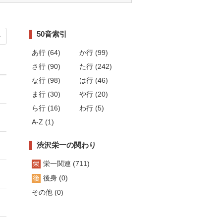
50音索引
>
あ行 (64)
か行 (99)
さ行 (90)
た行 (242)
な行 (98)
は行 (46)
ま行 (30)
や行 (20)
ら行 (16)
わ行 (5)
A-Z (1)
渋沢栄一の関わり
栄一関連 (711)
後身 (0)
その他 (0)