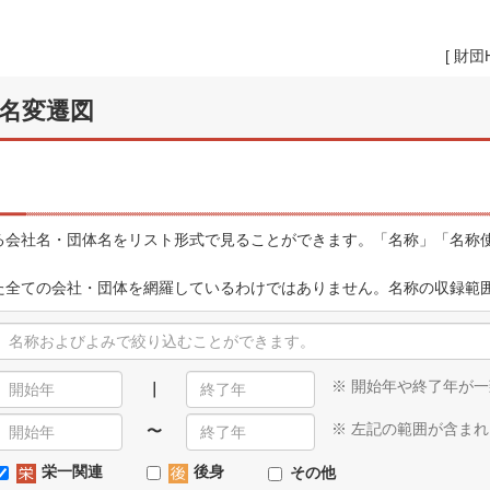
[
財団
名変遷図
会社名・団体名をリスト形式で見ることができます。「名称」「名称使
全ての会社・団体を網羅しているわけではありません。名称の収録範
※ 開始年や終了年が
｜
※ 左記の範囲が含ま
〜
栄一関連
後身
その他