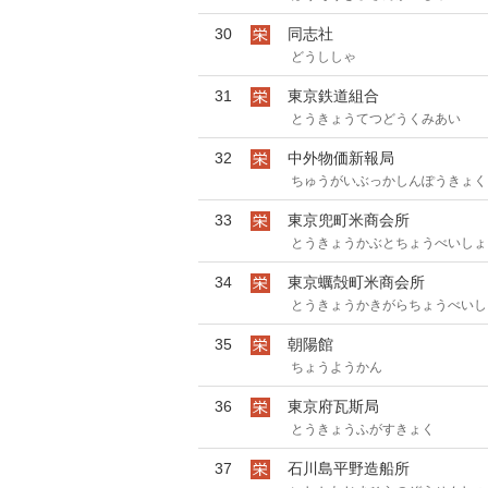
30
同志社
どうししゃ
31
東京鉄道組合
とうきょうてつどうくみあい
32
中外物価新報局
ちゅうがいぶっかしんぽうきょく
33
東京兜町米商会所
とうきょうかぶとちょうべいしょ
34
東京蠣殻町米商会所
とうきょうかきがらちょうべいし
35
朝陽館
ちょうようかん
36
東京府瓦斯局
とうきょうふがすきょく
37
石川島平野造船所