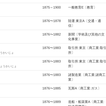
1875～1900
一般教育E〔教育〕
1876〜1878
陸運:東京A〔交通・通
信〕
1876〜1882
新聞〔学術及び其他の文
化事業〕
1876〜1883
取引所:東京〔商工業:取
所〕
うかいじょ
1876〜1883
取引所:東京〔商工業:取
所〕
ょうかいじょ
1876〜1883
諸製造業〔商工業:諸商工
業〕
1876〜1885
瓦斯A〔商工業:ガス〕
1876〜1889
造船・船渠業A〔商工業: