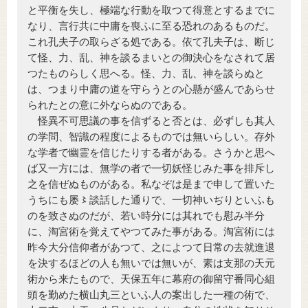
と平衡を失し、極端な行動を取つて得意とするまでに
なり、言行共に中庸を喪ふに至る恐れのあるものだ。
これ孔夫子の取らざる処である。依て孔夫子は、断じ
て怪、力、乱、神を談るまいとの御決心をなされて居
つたものらしく思へる。怪、力、乱、神を談らぬと
は、つまり中庸の道を守らうとの心懸が盛んであらせ
られたとの意に外ならぬのである。
怪異不可思議の事を信ずると否とは、必ずしも其人
の学問、智識の程度によるものでは無いらしい。存外
な学者で幽霊を信じたりする者がある。さうかと思へ
ば又一方には、無学の者で一切妖怪じみた事を排斥し
之を信ぜぬものがある。私なぞは是まで申して置いた
うちにも屡〻談話した通りで、一切神いぢりといふも
のを致さぬのだが、若い時分には其れでも慰み半分
に、淘宮術を覚えてやつてみた事がある。淘宮術には
昨今大分信仰者があつて、之によつて日常の去就進退
を決するほどの人も無いでは無いが、素は支那の天元
術から来たもので、天保五年に幕府の御留守番同心組
頭を勤めた横山丸三といふ人の案出した一種の術で、