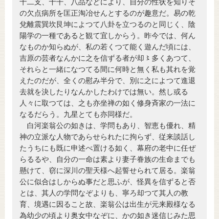
十二支、十干、八品などにより、自分の性状を知りそ
の欠点病所を匡正淘冶せんとするのが趣意だ。易の乾
兌離震巽坎艮坤によつて八卦を立つるのと同じく、陰
陽学の一種であると観て宜しからう。昨今では、何ん
なものか知らぬが、私の若くつて能く遊んだ頃には、
吉原の芸者なんかに之を信ずる者が却〻多くあつて、
それらと一緒になつてる間に何時と無く私も其れを覚
えたのだが、全くの慰み半分で、別に之によつて進退
去就を決したりなんかしたわけでは無い。然し或る
人々に取つては、之も亦坐禅の如く修身斉家の一法に
なるだらう。九星とても亦同様だ。
白河楽翁公の如きは、学問もあり、智恵も優れ、精
神の立派な人物であらせられたに拘らず、従来談話し
たうちにも既に申述べ置ける如く、幕府の老中に任ぜ
らるるや、自分の一命は素より妻子眷族の生命までも
懸けて、窃に深川の聖天様へ起誓せられて居る。楽翁
公に似合はしからぬ事だと思ふが、怪異を信ずると否
とは、其人の学問なぞよりも、寧ろ却つて其人の教
育、境遇に因ること故、楽翁公は出生が元来殿様なる
為幼少の頃より奥女中なぞに、かの如き迷信じみた思