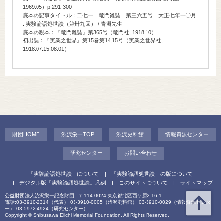
1969.05）p.291-300
底本の記事タイトル：二七一 竜門雑誌 第三六五号 大正七年一〇月
: 実験論語処世談（第卅九回） / 青淵先生
底本の親本：『竜門雑誌』第365号（竜門社, 1918.10）
初出誌：『実業之世界』第15巻第14,15号（実業之世界社,
1918.07.15,08.01）
財団HOME
渋沢栄一TOP
渋沢史料館
情報資源センター
研究センター
お問い合わせ
「実験論語処世談」について
「実験論語処世談」の版について
デジタル版「実験論語処世談」凡例
このサイトについて
サイトマップ
公益財団法人渋沢栄一記念財団 〒114-0024 東京都北区西ケ原2-16-1
電話:03-3910-2314（代表） 03-3910-0005（渋沢史料館） 03-3910-0029（情報資源センタ
ー） 03-5972-4924（研究センター）
Copyright © Shibusawa Eiichi Memorial Foundation. All Rights Reserved.