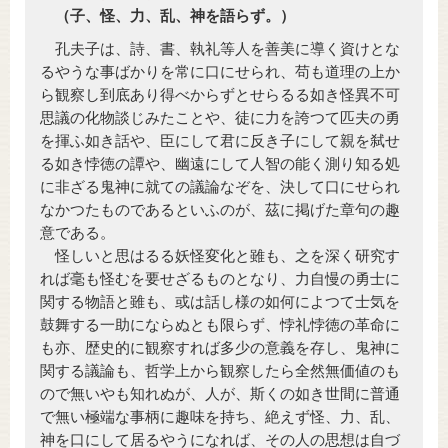
（子、怪、力、乱、神を語らず。）
孔夫子は、詩、書、執礼等人を善美に導く資けとな
るやうな事ばかりを常に口にせられ、苟も道理の上か
ら観察し到底あり得べからずとせらるる如き怪異不可
思議の化物談じみたことや、徒に力を誇つて匹夫の勇
を揮ふ如き話や、臣にして君に反き子にして親を弑せ
る如き悖徳の譚や、幽遠にして人智の能く測り知る処
に非ざる鬼神に就ての議論なぞを、決して口にせられ
なかつたものであるといふのが、茲に掲げた章句の趣
意である。
怪しいと思はるる妖怪変化と雖も、之を深く研究す
れば毫も怪むを要せざるものとなり、力自慢の勇士に
関する物語と雖も、或は話し様の如何によつて士気を
鼓舞する一助にならぬとも限らず、悖礼悖徳の革命に
も亦、歴史的に観察すれば多少の意義を存し、鬼神に
関する議論も、哲学上から観察したら全然無価値のも
ので無いやも知れぬが、人が、斯くの如き世間に普通
で無い極端な事柄に趣味を持ち、絶えず怪、力、乱、
神を口にして居るやうになれば、その人の思想は自づ