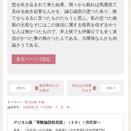
想を吹き込まれて来た結果、我々から観れば馬鹿気て
見ゆる如き起誓なんかを、誠心誠意の迸つた余り、敢
てせらるるに至つたものだらうと思ふ。私の交つた維
新の元老なぞにはこの迷信に属する怪異を信ずるやう
な人は無かつたもので、井上侯でも伊藤公でも全く迷
信がかつた事の無かつた人である。大隈侯なんかも勿
論さうである。
全文ページで読む
阪谷男夫人の
武士は力自慢
(39)-5
(39)-7
記憶力
をせず
キーワード
怪力乱神
,
中庸
論語章句
【述而第七】 子不語怪・力・乱・神。
デジタル版「実験論語処世談」（３９） / 渋沢栄一
底本：『渋沢栄一伝記資料』別巻第7（渋沢青淵記念財団竜門社,