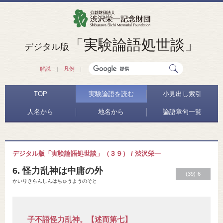
「実験論語処世談」
デジタル版
解説
凡例
TOP
実験論語を読む
小見出し索引
人名から
地名から
論語章句一覧
デジタル版「実験論語処世談」（３９） / 渋沢栄一
6. 怪力乱神は中庸の外
(39)-6
かいりきらんしんはちゅうようのそと
子不語怪力乱神。【述而第七】