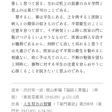
善しと思つて居る、左れば机上の読書のみを学問と
思ふのは甚だ不可のことである。
要するに、事は平生にある、之を例すると医師と
病人との関係の如きものである、平常衛生のことに
注意を怠つて居て、イザ病気といふ時に医家の門に
駈けつけるといふやうなもので、医者は病人を治す
が職務であるから、何時でも治して呉れると思うて
は大違ひである、医家は必ず平常の衛生を勧めるに
相違ない、故に予は凡ての人に、不断の勉強を望む
と同時に、事物に対する平生の注意を怠らぬやうに
心掛くることを説きたいと思ふのである。
底本：渋沢栄一述 ; 梶山彬編『論語と算盤』（再
版）（東亜堂書房, 1916.09）p.131-135
出典：
人生努力の習慣
（『竜門雑誌』第298号（竜
門社, 1913.03）p.24-26）