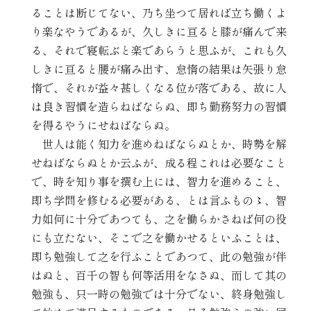
ることは断じてない、乃ち坐つて居れば立ち働くよ
り楽なやうであるが、久しきに亘ると膝が痛んで来
る、それで寝転ぶと楽であらうと思ふが、これも久
しきに亘ると腰が痛み出す、怠惰の結果は矢張り怠
惰で、それが益々甚しくなる位が落である、故に人
は良き習慣を造らねばならぬ、即ち勤務努力の習慣
を得るやうにせねばならぬ。
世人は能く知力を進めねばならぬとか、時勢を解
せねばならぬとか云ふが、成る程これは必要なこと
で、時を知り事を撰む上には、智力を進めること、
即ち学問を修むる必要がある、とは言ふもの〻、智
力如何に十分であつても、之を働らかさねば何の役
にも立たない、そこで之を働かせるといふことは、
即ち勉強して之を行ふことであつて、此の勉強が伴
はぬと、百千の智も何等活用をなさぬ、而して其の
勉強も、只一時の勉強では十分でない、終身勉強し