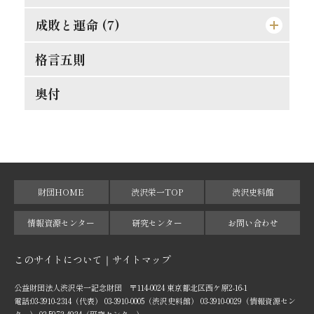
金力悪用の実例
人生観の両面
二宮尊徳と西郷隆盛
唯王道あるのみ
文明人の貪戻
成敗と運命 (7)
孝は強ふべきものに非ず
義理合一[義利合一]の信念を確立せよ
これは果して絶望か
修養は理論ではない
競争の善意と悪意
相愛忠恕の道を以て交はるべし
現代教育の得失
格言五則
それ唯忠恕のみ
富豪と徳義上の義務
日新なるを要す
平生の心掛が大切
合理的の経営
天然の抵抗を征服せよ
偉人と其の母
失敗らしき成功
奥付
能く集め能く散ぜよ
修験者の失敗
須らく其の原因を究むべし
[格言]
摸倣時代に別れよ
其罪果して孰れに在りや
人事を尽して天命を待て
真正なる文明
東照公の修養
此にも能率増進法あり
理論より実際
湖畔の感慨
発展の一大要素
誤解されたる修養説を駁す
果して誰の責任ぞ
孝らしからぬ孝
順逆の二境は何れより来るか
財団HOME
渋沢栄一TOP
渋沢史料館
廓清の急務なる所以
権威ある人格養成法
功利学の弊を芟除すべし
人物過剰の一大原因
細心にして大胆なれ
情報資源センター
研究センター
お問い合わせ
[格言]
商業に国境なし
此の如き誤解あり
[格言]
成敗は身に残る糟粕
このサイトについて
サイトマップ
[格言]
公益財団法人渋沢栄一記念財団 〒114-0024 東京都北区西ケ原2-16-1
電話:03-3910-2314（代表） 03-3910-0005（渋沢史料館） 03-3910-0029（情報資源セン