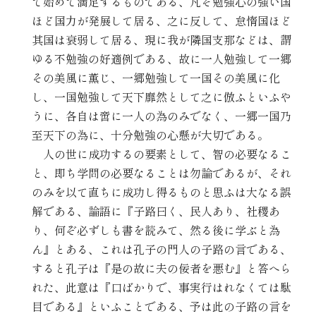
て始めて満足するものである、凡そ勉強心の強い国
ほど国力が発展して居る、之に反して、怠惰国ほど
其国は衰弱して居る、現に我が隣国支那などは、謂
ゆる不勉強の好適例である、故に一人勉強して一郷
その美風に薫じ、一郷勉強して一国その美風に化
し、一国勉強して天下靡然として之に倣ふといふや
うに、各自は啻に一人の為のみでなく、一郷一国乃
至天下の為に、十分勉強の心懸が大切である。
人の世に成功するの要素として、智の必要なるこ
と、即ち学問の必要なることは勿論であるが、それ
のみを以て直ちに成功し得るものと思ふは大なる誤
解である、論語に『子路曰く、民人あり、社稷あ
り、何ぞ必ずしも書を読みて、然る後に学ぶと為
ん』とある、これは孔子の門人の子路の言である、
すると孔子は『是の故に夫の佞者を悪む』と答へら
れた、此意は『口ばかりで、事実行はれなくては駄
目である』といふことである、予は此の子路の言を