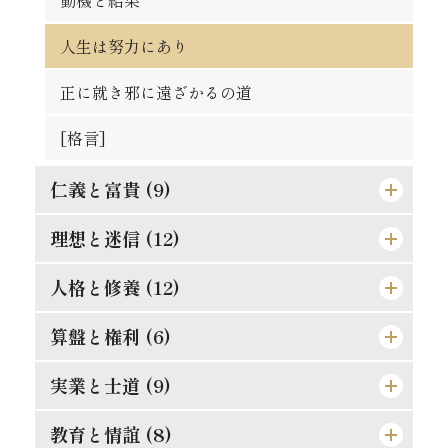
動機と結果
得意時代と失意時代
一生涯に歩むべき道
人生は努力にあり
[格言]
[格言]
正に就き邪に遠ざかるの道
[格言]
仁義と富貴 (9)
理想と迷信 (12)
真正の利殖法
効力の有無は其人に在り
人格と修養 (12)
道理ある希望を持て
孔夫子の貨殖富貴観
この熱誠を要す
算盤と権利 (6)
楽翁公の幼時
防貧の第一要義
道徳は進化すべきか
人格の標準は如何
実業と士道 (9)
仁に当つては師に譲らず
罪は金銭にあらず
斯の如き矛盾を根絶すべし
誤解され易き元気
金門公園の掛札
教育と情誼 (8)
武士道は即ち実業道なり