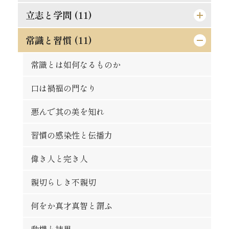
立志と学問 (11)
論語と算盤は甚だ遠くして甚だ近いもの
士魂商才
常識と習慣 (11)
精神老衰の予防法
天は人を罰せず
現在に働け
常識とは如何なるものか
人物の観察法
大正維新の覚悟
口は禍福の門なり
論語は万人共通の実用的教訓
秀吉の長所と短所
悪んで其の美を知れ
時期を待つの要あり
自ら箸を取れ
習慣の感染性と伝播力
人は平等なるべし
大立志と小立志との調和
偉き人と完き人
争ひの可否
君子の争ひたれ
親切らしき不親切
大丈夫の試金石
社会と学問との関係
何をか真才真智と謂ふ
蟹穴主義が肝要
勇猛心の養成法