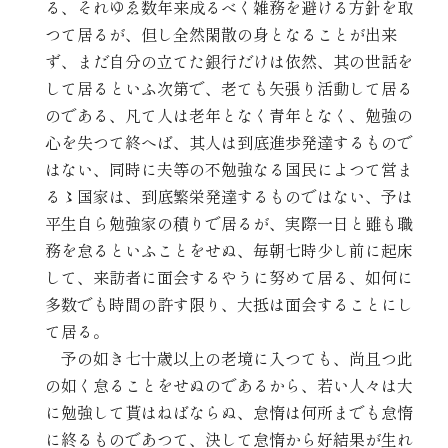
る、それゆゑ数年来成るべく雑務を避ける方針を取
TEI/XML公開
つて居るが、但し全然閑散の身となることが出来
ず、まだ自分の立てた銀行だけは依然、其の世話を
して居るといふ次第で、老ても矢張り活動して居る
オンライン凡例
のである、凡て人は老年となく青年となく、勉強の
心を失つて終へば、其人は到底進歩発達するもので
このサイトについて
はない、同時に夫等の不勉強なる国民によつて営ま
る〻国家は、到底繁栄発達するものではない、予は
サイトマップ
平生自ら勉強家の積りで居るが、実際一日と雖も職
務を怠るといふことをせぬ、毎朝七時少し前に起床
して、来訪者に面会するやうに努めて居る、如何に
多数でも時間の許す限り、大抵は面会することにし
て居る。
予の如き七十歳以上の老境に入つても、尚且つ此
の如く怠ることをせぬのであるから、若い人々は大
に勉強して貰はねばならぬ、怠惰は何所までも怠惰
に終るものであつて、決して怠惰から好結果が生れ